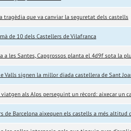
a tragèdia que va canviar la seguretat dels castells
ismà de 10 dels Castellers de Vilafranca
a a les Santes, Capgrossos planta el 4d9f sota la pl
de Valls signen la millor diada castellera de Sant Joa
 viatgen als Alps perseguint un rècord: aixecar un ca
rs de Barcelona aixequen els castells a més altitud d