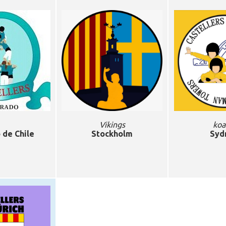
Vikings
koa
 de Chile
Stockholm
Syd