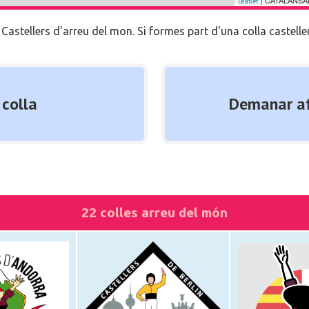
| CATALANSAL
Leaflet
stellers d'arreu del mon. Si formes part d'una colla castellera 
 colla
Demanar af
22 colles arreu del món