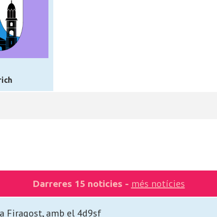
ich
més notícies
Darreres 15 noticies -
la Firagost, amb el 4d9sf