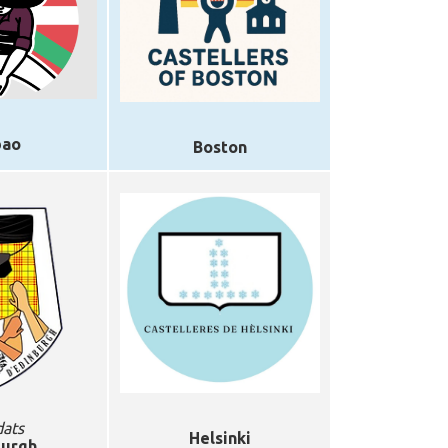
bao
Boston
dats
Helsinki
burgh