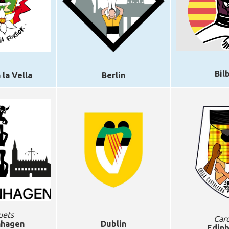
Bil
la Vella
Berlin
uets
Car
hagen
Dublin
Edin