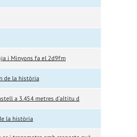
uja i Minyons fa el 2d9fm
n de la història
stell a 3.454 metres d’altitu d
e la història