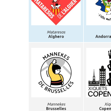
Mataresos
Alghero
Andorra 
Mannekes
Xiq
Brusselles
Copen