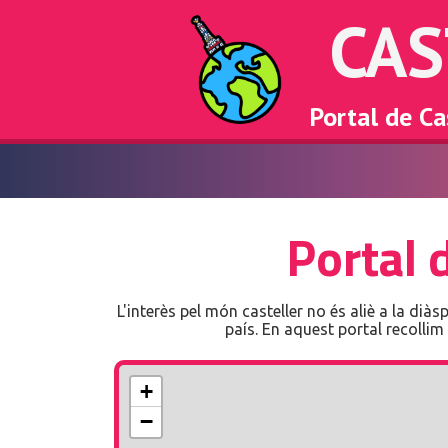
CAS
Portal de Ca
Portal 
L'interès pel món casteller no és aliè a la diàs
país. En aquest portal recollim
+
−