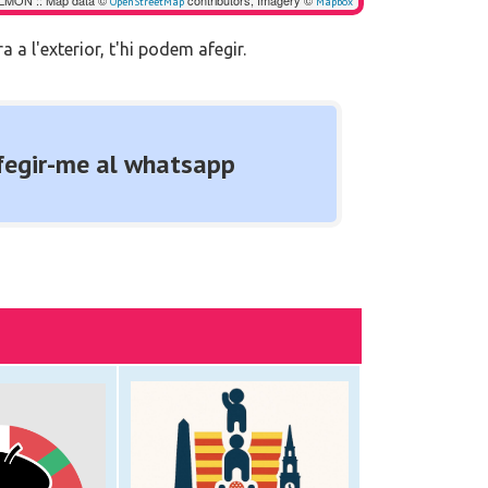
MON :: Map data ©
contributors, Imagery ©
OpenStreetMap
Mapbox
a l'exterior, t'hi podem afegir.
egir-me al whatsapp