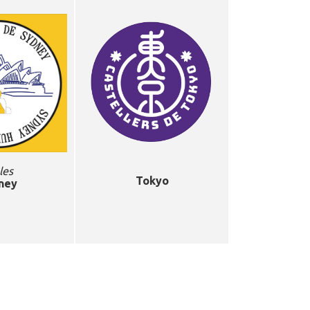
les
Tokyo
ney