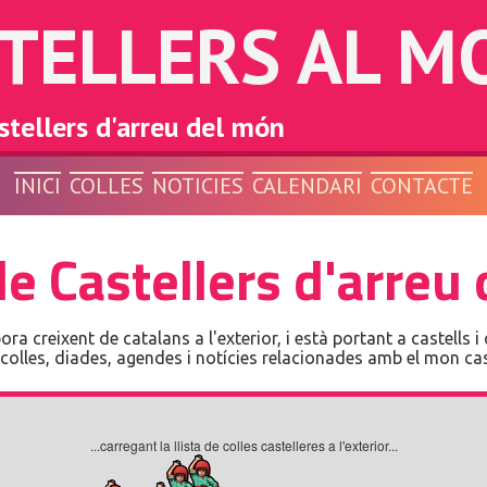
TELLERS AL M
stellers d'arreu del món
INICI
COLLES
NOTICIES
CALENDARI
CONTACTE
de Castellers d'arreu
pora creixent de catalans a l'exterior, i està portant a castells i
 colles, diades, agendes i notícies relacionades amb el mon caste
...carregant la llista de colles castelleres a l'exterior...