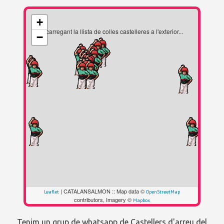
+
...carregant la llista de colles castelleres a l'exterior...
−
| CATALANSALMON :: Map data ©
Leaflet
OpenStreetMap
contributors, Imagery ©
Mapbox
Tenim un grup de whatsapp de Castellers d'arreu del