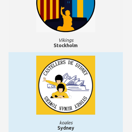
Vikings
Stockholm
koales
Sydney