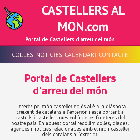
CASTELLERS AL
MON.com
Portal de Castellers d'arreu del món
COLLES
NOTICIES
CALENDARI
CONTACTE
Portal de Castellers
d'arreu del món
L'interès pel món casteller no és aliè a la diàspora
creixent de catalans a l'exterior, i està portant a
castells i castellers més enllà de les fronteres del
nostre país. En aquest portal recollim colles, diades,
agendes i notícies relacionades amb el mon casteller
dels catalans a l'exterior.