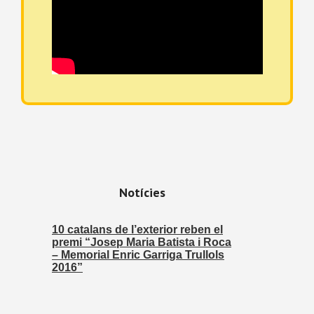
Notícies
10 catalans de l’exterior reben el
premi “Josep Maria Batista i Roca
– Memorial Enric Garriga Trullols
2016”