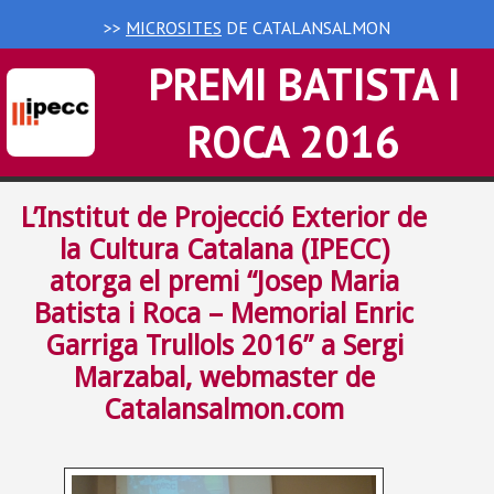
>>
MICROSITES
DE CATALANSALMON
PREMI BATISTA I
ROCA 2016
L’Institut de Projecció Exterior de
la Cultura Catalana (IPECC)
atorga el premi “Josep Maria
Batista i Roca – Memorial Enric
Garriga Trullols 2016” a Sergi
Marzabal, webmaster de
Catalansalmon.com