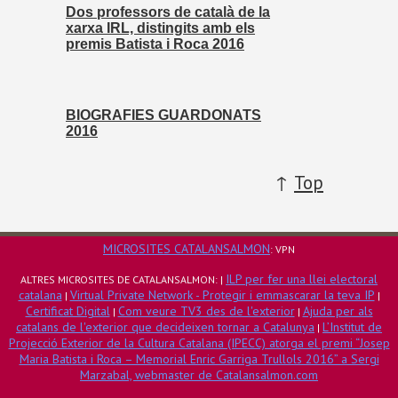
Dos professors de català de la
xarxa IRL, distingits amb els
premis Batista i Roca 2016
BIOGRAFIES GUARDONATS
2016
↑
Top
MICROSITES CATALANSALMON
: VPN
ILP per fer una llei electoral
ALTRES MICROSITES DE CATALANSALMON: |
catalana
Virtual Private Network - Protegir i emmascarar la teva IP
|
|
Certificat Digital
Com veure TV3 des de l'exterior
Ajuda per als
|
|
catalans de l'exterior que decideixen tornar a Catalunya
L’Institut de
|
Projecció Exterior de la Cultura Catalana (IPECC) atorga el premi “Josep
Maria Batista i Roca – Memorial Enric Garriga Trullols 2016” a Sergi
Marzabal, webmaster de Catalansalmon.com