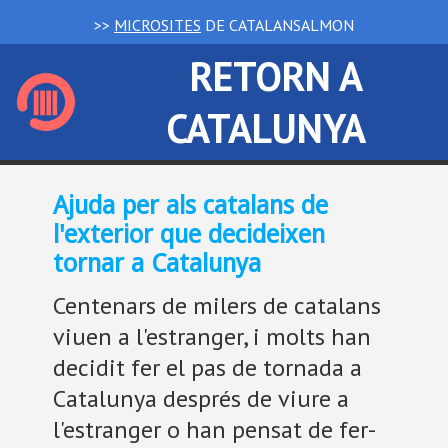
>>
MICROSITES
DE CATALANSALMON
RETORN A
CATALUNYA
Ajuda per als catalans de
l'exterior que decideixen
tornar a Catalunya
Centenars de milers de catalans
viuen a l'estranger, i molts han
decidit fer el pas de tornada a
Catalunya després de viure a
l'estranger o han pensat de fer-