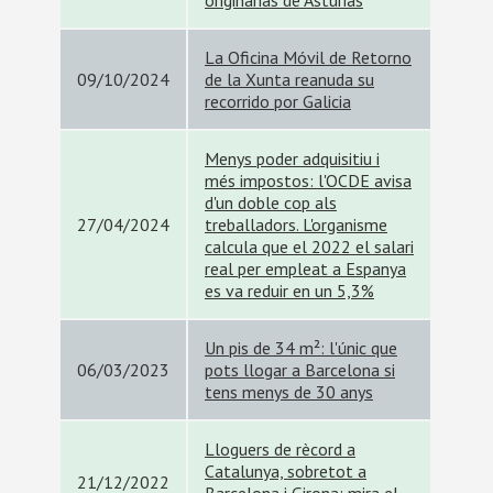
originarias de Asturias
La Oficina Móvil de Retorno
09/10/2024
de la Xunta reanuda su
recorrido por Galicia
Menys poder adquisitiu i
més impostos: l'OCDE avisa
d'un doble cop als
27/04/2024
treballadors. L'organisme
calcula que el 2022 el salari
real per empleat a Espanya
es va reduir en un 5,3%
Un pis de 34 m²: l'únic que
06/03/2023
pots llogar a Barcelona si
tens menys de 30 anys
Lloguers de rècord a
Catalunya, sobretot a
21/12/2022