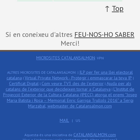
↑
Top
Si en coneixeu d'altres
FEU-NOS-HO SABER
Merci!
MICROSITES CATALANSALMON
: VPN
ILP per fer una llei electoral
ALTRES MICROSITES DE CATALANSALMON: |
catalana
Virtual Private Network - Protegir i emmascarar la teva IP
|
|
Certificat Digital
Com veure TV3 des de l'exterior
Ajuda per als
|
|
catalans de l'exterior que decideixen tornar a Catalunya
L’Institut de
|
Projecció Exterior de la Cultura Catalana (IPECC) atorga el premi “Josep
Maria Batista i Roca – Memorial Enric Garriga Trullols 2016” a Sergi
Marzabal, webmaster de Catalansalmon.com
MAIL
| US
CATALANSALMON.com
Aquesta és una iniciativa de
Vius a l'estranger i vols contactar amb altres catalans?