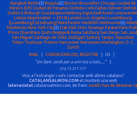
Bangkok
Berlin
(3)
Bogota
(2)
Boston
Brusselles
Chicago
Ciudad de
México (DF)
Ciudad de Panamá
Córdoba
Cork
Dallas
Denver
Detroit
Dublin
Edinburgh
Guadalajara
Hamburg
Ingolstadt
Koeln
Leeuwarde
Lisboa (deprecated -> 2914)
London
Los Angeles
Luxembourg
[Luxemburg/Lëtzebuerg]
Manchester
Medellín
Melbourne
(2)
Miam
Monterrey
New York City
(2)
Oak Park
Oslo
Oswego
Paraná
Paris
Pra
Provo
Querétaro
Quito
Reykjavík
Roma
Salzburg
San Diego
San Jos
San Miguel
Santiago de Chile
Stuttgart
Sydney
Tampa
Tepoztlan
Tokyo
Toulouse
Tromso
Vancouver
Warszawa
Washington, D. C.
Zurich
MAIL
|
CONDICIONS DEL REGISTRE
| US |
"Un Sant Jordi per a unir-los a tots....."
:)
216.73.217.177
Vius a l'estranger i vols contactar amb altres catalans?
CATALANSALMON.COM
et muntem una web
latevaciutat
.catalansalmon.com, de franc
nomÈs has de demanar-l