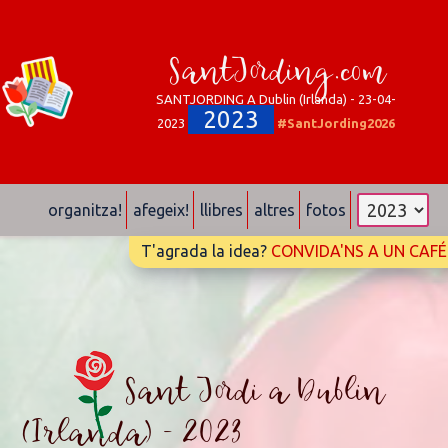
SantJording.com
SANTJORDING A Dublin (Irlanda) - 23-04-
2023
2023
#SantJording2026
organitza!
afegeix!
llibres
altres
fotos
T'agrada la idea?
CONVIDA'NS A UN CAFÉ
Sant Jordi a Dublin
(Irlanda) - 2023