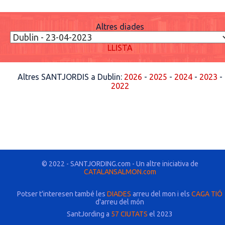
Altres diades
LLISTA
Altres SANTJORDIS a Dublin:
2026
-
2025
-
2024
-
2023
-
2022
© 2022 - SANTJORDING.com - Un altre iniciativa de
CATALANSALMON.com
Potser t'interesen també les
DIADES
arreu del mon i els
CAGA TIÓ
d'arreu del món
SantJording a
57 CIUTATS
el 2023