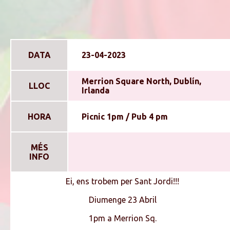
DATA
23-04-2023
Merrion Square North, Dublí­n,
LLOC
Irlanda
HORA
Picnic 1pm / Pub 4 pm
MÉS
INFO
Ei, ens trobem per Sant Jordi!!!
Diumenge 23 Abril
1pm a Merrion Sq.