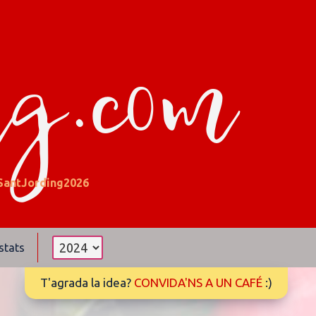
ng.com
SantJording2026
stats
T'agrada la idea?
CONVIDA'NS A UN CAFÉ
:)