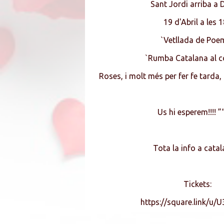
Sant Jordi arriba a D
19 d'Abril a les 
`Vetllada de Poe
`Rumba Catalana al c
Roses, i molt més per fer fe tarda,
Us hi esperem!!!! 
Tota la info a catal
Tickets:
https://square.link/u