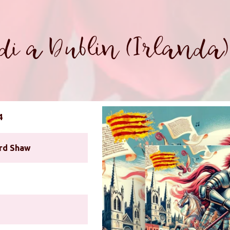
di a Dublin (Irlanda)
4
rd Shaw