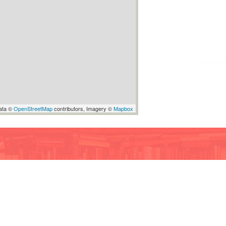
ata ©
OpenStreetMap
contributors, Imagery ©
Mapbox