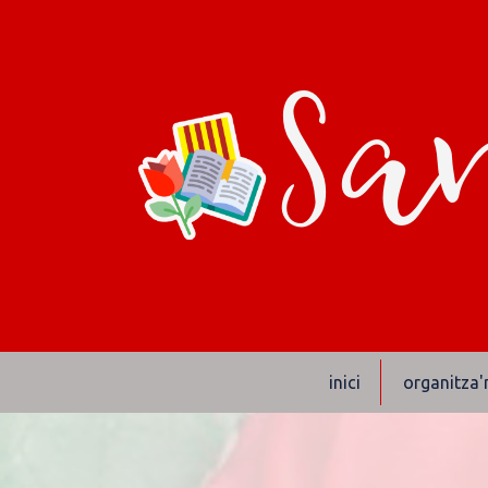
San
inici
organitza'