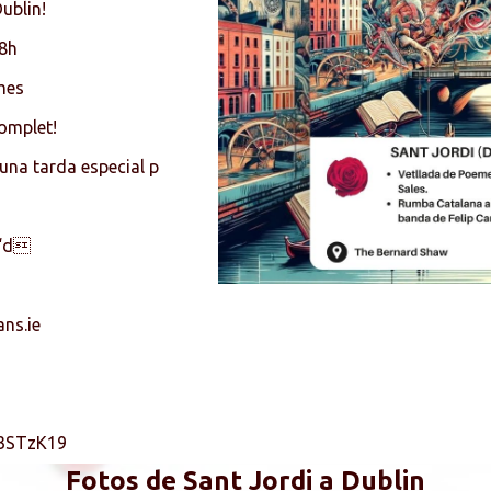
ublin!
18h
mes
omplet!
 una tarda especial p
”“d
ans.ie
/U3STzK19
Fotos de Sant Jordi a Dublin