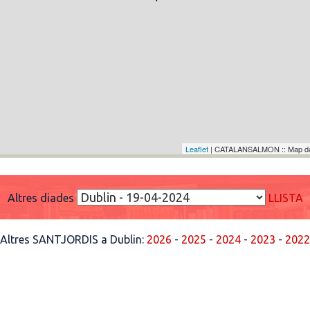
Leaflet
| CATALANSALMON :: Map d
Altres diades
LLISTA
Altres SANTJORDIS a Dublin:
2026
-
2025
-
2024
-
2023
-
2022