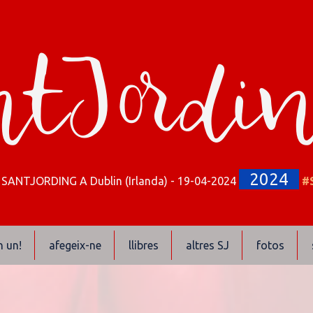
tJordi
2024
SANTJORDING A Dublin (Irlanda) - 19-04-2024
#
n un!
afegeix-ne
llibres
altres SJ
fotos