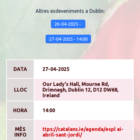
Altres esdeveniments a Dublin:
26-04-2025 -
27-04-2025 - 14:00
DATA
27-04-2025
Our Lady's Hall, Mourne Rd,
LLOC
Drimnagh, Dublin 12, D12 DW68,
Ireland
HORA
14:00
MÉS
ttps://catalans.ie/agenda/espl ai-
INFO
abril-sant-jordi/