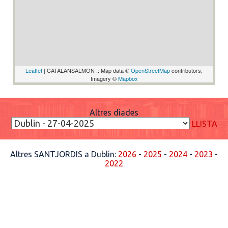
Leaflet
| CATALANSALMON :: Map data ©
OpenStreetMap
contributors,
Imagery ©
Mapbox
Altres diades
LLISTA
Altres SANTJORDIS a Dublin:
2026
-
2025
-
2024
-
2023
-
2022