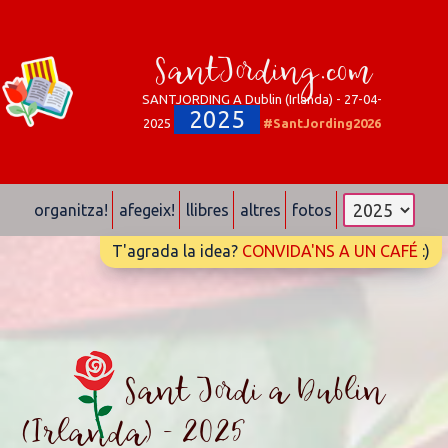
SantJording.com
SANTJORDING A Dublin (Irlanda) - 27-04-
2025
2025
#SantJording2026
organitza!
afegeix!
llibres
altres
fotos
T'agrada la idea?
CONVIDA'NS A UN CAFÉ
:)
Sant Jordi a Dublin
(Irlanda) - 2025