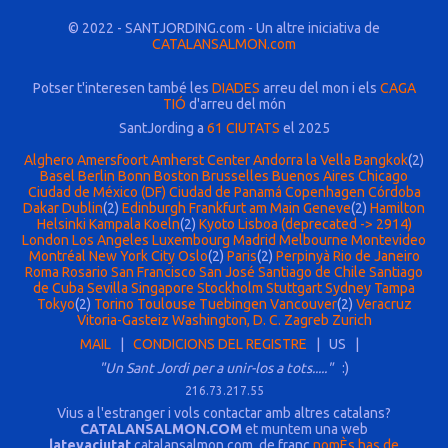
© 2022 - SANTJORDING.com - Un altre iniciativa de
CATALANSALMON.com
Potser t'interesen també les
DIADES
arreu del mon i els
CAGA
TIÓ
d'arreu del món
SantJording a
61 CIUTATS
el 2025
Alghero
Amersfoort
Amherst Center
Andorra la Vella
Bangkok
(2)
Basel
Berlin
Bonn
Boston
Brusselles
Buenos Aires
Chicago
Ciudad de México (DF)
Ciudad de Panamá
Copenhagen
Córdoba
Dakar
Dublin
(2)
Edinburgh
Frankfurt am Main
Geneve
(2)
Hamilton
Helsinki
Kampala
Koeln
(2)
Kyoto
Lisboa (deprecated -> 2914)
London
Los Angeles
Luxembourg
Madrid
Melbourne
Montevideo
Montréal
New York City
Oslo
(2)
Paris
(2)
Perpinyà
Rio de Janeiro
Roma
Rosario
San Francisco
San José
Santiago de Chile
Santiago
de Cuba
Sevilla
Singapore
Stockholm
Stuttgart
Sydney
Tampa
Tokyo
(2)
Torino
Toulouse
Tuebingen
Vancouver
(2)
Veracruz
Vitoria-Gasteiz
Washington, D. C.
Zagreb
Zurich
MAIL
|
CONDICIONS DEL REGISTRE
| US |
"Un Sant Jordi per a unir-los a tots....."
:)
216.73.217.55
Vius a l'estranger i vols contactar amb altres catalans?
CATALANSALMON.COM
et muntem una web
latevaciutat
.catalansalmon.com, de franc
nomÈs has de