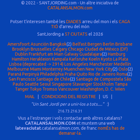
© 2022 - SANTJORDING.com - Un altre iniciativa de
CATALANSALMON.com
Potser t'interesen també les
DIADES
arreu del mon i els
CAGA
TIÓ
d'arreu del món
SantJording a
57 CIUTATS
el 2026
Amersfoort
Asunción
Bangkok
(2)
Belfast
Bergen
Berlin
Brisbane
Brooklyn
Brusselles
Calgary
Chicago
Ciudad de México (DF)
Dublin
Frankfurt am Main
Galway
Guadalajara
(2)
Hamburg
Hamilton
Herakleion
Kampala
Karlsruhe
Koeln
Kyoto
La Plata
Lisboa (deprecated -> 2914)
Los Angeles
Manchester
Medellín
Melbourne
Miami
Monterrey
Muenchen
New York City
(2)
Oslo
(2)
Paraná
Perpinyà
Philadelphia
Praha
Quito
Rio de Janeiro
Roma
(2)
San Francisco
Santiago de Chile
(2)
Santiago de Compostela
São
Paulo
Seattle
Seoul
Singapore
Stavanger
Stockholm
Tampa
Tanger
Tokyo
Tromso
Vancouver
Washington, D. C.
Wien
MAIL
|
CONDICIONS DEL REGISTRE
| US |
"Un Sant Jordi per a unir-los a tots....."
:)
216.73.216.31
Vius a l'estranger i vols contactar amb altres catalans?
CATALANSALMON.COM
et muntem una web
latevaciutat
.catalansalmon.com, de franc
nomÈs has de
demanar-la
.