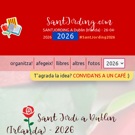
SantJording.com
SANTJORDING A Dublin (Irlanda) - 26-04-
2026
2026
#SantJording2026
organitza!
afegeix!
llibres
altres
fotos
T'agrada la idea?
CONVIDA'NS A UN CAFÉ
:)
Sant Jordi a Dublin
(Irlanda) - 2026