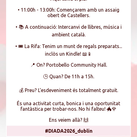
•⁠ ⁠11:00h - 13:00h: Començarem amb un assaig
obert de Castellers.
•⁠ ⁠📚 A continuació: Intercanvi de llibres, música i
ambient català.
•⁠ ⁠🎟️ La Rifa: Tenim un munt de regals preparats...
inclòs un Kindle! 📖📱
📍 On? Portobello Community Hall.
🕒 Quan? De 11h a 15h.
💰 Preu? L'esdeveniment és totalment gratuït.
És una activitat curta, bonica i una oportunitat
fantàstica per trobar-nos. No hi falteu! 🐲🌹
Ens veiem allà? 🙌
#DIADA2026_dublin