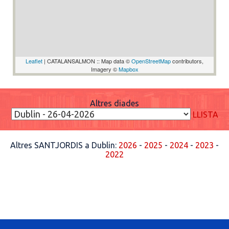
Leaflet
| CATALANSALMON :: Map data ©
OpenStreetMap
contributors,
Imagery ©
Mapbox
Altres diades
LLISTA
Altres SANTJORDIS a Dublin:
2026
-
2025
-
2024
-
2023
-
2022