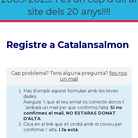
site dels 20 anys!!!!
Registre a Catalansalmon
Cap problema? Tens alguna pregunta?
fes-nos
un mail
Has d'omplir aquest formulari amb les teves
dades.
Asegura´t que el teu email és correcte doncs t
´arribarà un mail per que confirmis l'alta.
Si no
confirmes el mail, NO ESTARAS DONAT
D'ALTA
Clica en el link que et vindrà amb el correu per
confirmar l´alta.
I Ja està