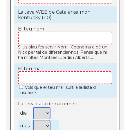
La teva WEB de Catalansalmon
kentucky (110)
El teu nom
Si us plau fes servir Nom i Cognoms o bé un
Nick per tal de diferenciar-nos. Pensa que hi
ha moltes Montses i Jordis i Alberts.....
El teu mail
Vols que el teu mail surti a la llista d
´usuaris?
La teva data de naixement
dia
mes