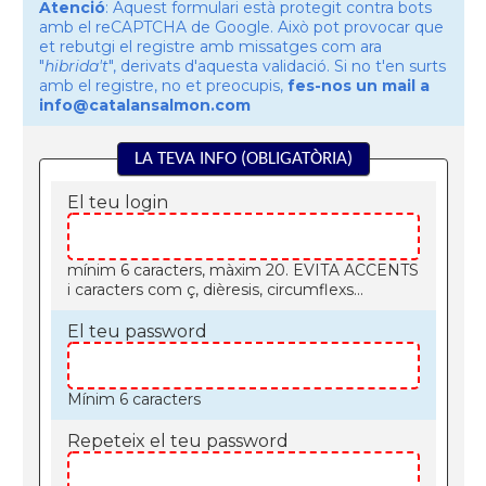
Atenció
: Aquest formulari està protegit contra bots
amb el reCAPTCHA de Google. Això pot provocar que
et rebutgi el registre amb missatges com ara
"
hibrida't
", derivats d'aquesta validació. Si no t'en surts
amb el registre, no et preocupis,
fes-nos un mail a
info@catalansalmon.com
LA TEVA INFO (OBLIGATÒRIA)
El teu login
mínim 6 caracters, màxim 20. EVITA ACCENTS
i caracters com ç, dièresis, circumflexs...
El teu password
Mínim 6 caracters
Repeteix el teu password