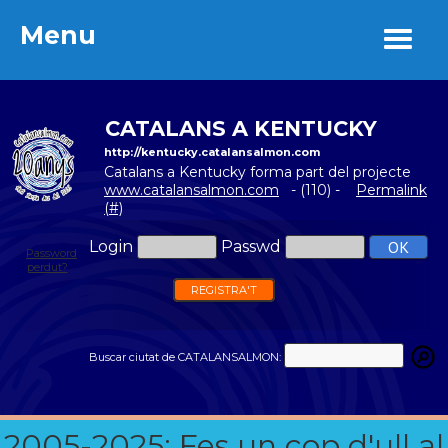
Menu
Menu
CATALANS A KENTUCKY
http://kentucky.catalansalmon.com
Catalans a Kentucky forma part del projecte
www.catalansalmon.com
- (110) -
Permalink
(#)
Login
Passwd
Password
perdut?
REGISTRA'T
Buscar ciutat de CATALANSALMON:
2005-2025: Fes un cop d'ull al