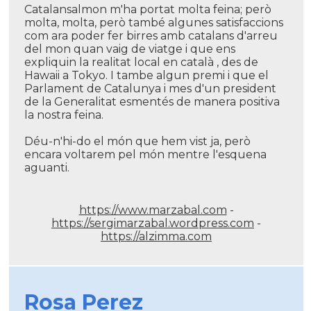
Catalansalmon m'ha portat molta feina; però
molta, molta, però també algunes satisfaccions
com ara poder fer birres amb catalans d'arreu
del mon quan vaig de viatge i que ens
expliquin la realitat local en català , des de
Hawaii a Tokyo. I tambe algun premi i que el
Parlament de Catalunya i mes d'un president
de la Generalitat esmentés de manera positiva
la nostra feina.
Déu-n'hi-do el món que hem vist ja, però
encara voltarem pel món mentre l'esquena
aguanti.
https://www.marzabal.com
-
https://sergimarzabal.wordpress.com
-
https://alzimma.com
Rosa Perez