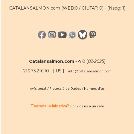
CATALANSALMON.com (WEB:0 / CIUTAT: 0) -
[Nseg: 1]
Catalansalmon.com
-
4
.0 [
02·2025
]
216.73.216.10 - [ US ] -
info@catalansalmon.com
Avís legal / Protecció de Dades / Normes d'ús
T'agrada la iniciativa?
Convida'ns a un café