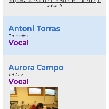
https://catalansalmon.com/5centims/index.php?
autor=9
Antoni Torras
Brusselles
Vocal
Aurora Campo
Tel Aviv
Vocal