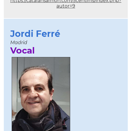
https://catalansalmon.com/5centims/index.php?
autor=9
Jordi Ferré
Madrid
Vocal