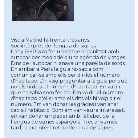
Visc a Madrid fa trenta-tres anys.
Soc intèrpret de llengua de signes
L'any 1990 vaig fer un viatge organitzat amb
autocar per mediacié d'una agència de viatges.
Dins de l'autocar hi anava una parella de sords.
En arribar a París la guia no sabia com
comunicar-se amb ells per dir-los el número
d'habitació. L'hi vaig preguntar a la guia perquè
no els hi deia el número d'habitació. En va dir
que no sabia com fer-ho. Em va dir el número
d'habitació d'ells i amb els dits els hi vaig dir el
número. Em van donar les gràcies i van anar
cap a l'habitació. Com em van veure interessat,
en van donar un paper amb l'alfabet de la
llengua de signes espanyola. Tres anys més
tard, ja era intèrpret de llengua de signes.