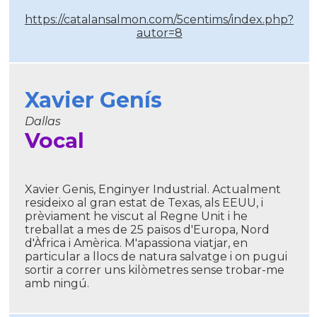
https://catalansalmon.com/5centims/index.php?
autor=8
Xavier Genís
Dallas
Vocal
Xavier Genis, Enginyer Industrial. Actualment
resideixo al gran estat de Texas, als EEUU, i
prèviament he viscut al Regne Unit i he
treballat a mes de 25 països d'Europa, Nord
d'Àfrica i Amèrica. M'apassiona viatjar, en
particular a llocs de natura salvatge i on pugui
sortir a correr uns kilòmetres sense trobar-me
amb ningú.