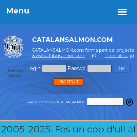
Menu
Menu
CATALANSALMON.COM
CATALANSALMON.com forma part del projecte
www.catalansalmon.com
- (0) -
Permalink (#)
Login
Passwd
Password
perdut?
REGISTRA'T
Buscar ciutat de CATALANSALMON:
2005-2025: Fes un cop d'ull al