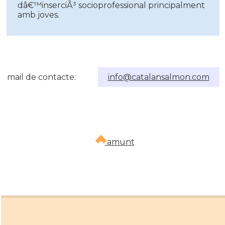
dâ€™inserciÃ³ socioprofessional principalment
amb joves.
mail de contacte:
info@catalansalmon.com
amunt