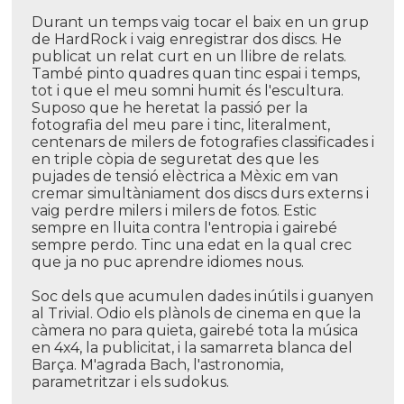
Durant un temps vaig tocar el baix en un grup
de HardRock i vaig enregistrar dos discs. He
publicat un relat curt en un llibre de relats.
També pinto quadres quan tinc espai i temps,
tot i que el meu somni humit és l'escultura.
Suposo que he heretat la passió per la
fotografia del meu pare i tinc, literalment,
centenars de milers de fotografies classificades i
en triple còpia de seguretat des que les
pujades de tensió elèctrica a Mèxic em van
cremar simultàniament dos discs durs externs i
vaig perdre milers i milers de fotos. Estic
sempre en lluita contra l'entropia i gairebé
sempre perdo. Tinc una edat en la qual crec
que ja no puc aprendre idiomes nous.
Soc dels que acumulen dades inútils i guanyen
al Trivial. Odio els plànols de cinema en que la
càmera no para quieta, gairebé tota la música
en 4x4, la publicitat, i la samarreta blanca del
Barça. M'agrada Bach, l'astronomia,
parametritzar i els sudokus.