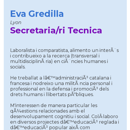
Eva Gredilla
Lyon
Secretaria/ri Tecnica
Laboralista i comparatista, alimento un interÃ¨s
i contribueixo a la recerca (transversal i
multidisciplinÃ ria) en ciÃ¨ncies humanes i
socials.
He treballat a lâ€™administraciÃ³ catalana i
francesa i nodreixo una militÃ ncia personal i
professional en la defensa i promociÃ³ dels
drets humans i llibertats pÃºbliques.
M'interessen de manera particular les
qÃ¼estions relacionades amb el
desenvolupament cognitiu i social. ColÂ·laboro
en diversos projectes dâ€™educaciÃ³ reglada i
dâ€™educaciÃ³ popular aixÃ­ com