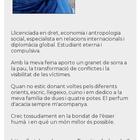
Llicenciada en dret, economia i antropologia
social, especialista en relacions internacionals i
diplomàcia global. Estudiant eterna i
compulsiva.
Amb la meva feina aporto un granet de sorra a
la pau, la transformació de conflictes i la
visibilitat de les ví­ctimes.
Quan no estic donant voltes pels diferents
orients, escric, llegeixo, cuino i em dedico a la
meva famí­lia de dues i quatre potes. El perfum
d'acacia sempre m'acompanya.
Crec tossudament en la bondat de l'èsser
humà i en qué un món millor és possible.