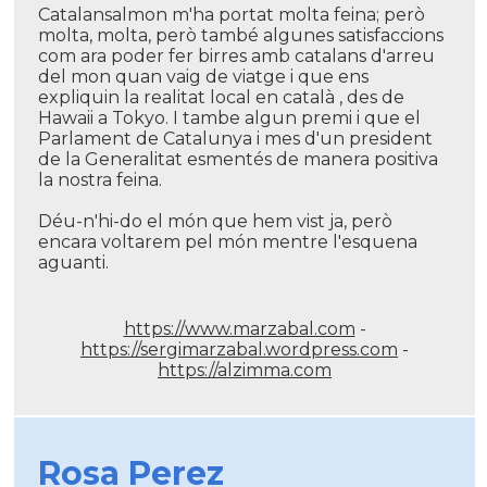
Catalansalmon m'ha portat molta feina; però
molta, molta, però també algunes satisfaccions
com ara poder fer birres amb catalans d'arreu
del mon quan vaig de viatge i que ens
expliquin la realitat local en català , des de
Hawaii a Tokyo. I tambe algun premi i que el
Parlament de Catalunya i mes d'un president
de la Generalitat esmentés de manera positiva
la nostra feina.
Déu-n'hi-do el món que hem vist ja, però
encara voltarem pel món mentre l'esquena
aguanti.
https://www.marzabal.com
-
https://sergimarzabal.wordpress.com
-
https://alzimma.com
Rosa Perez