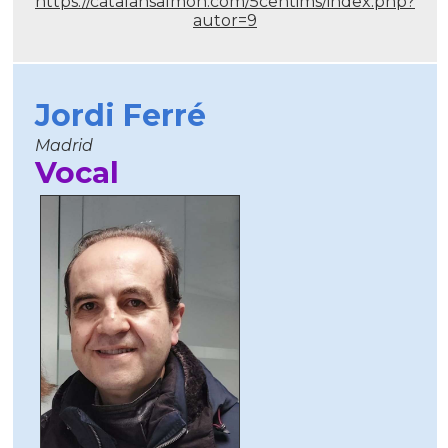
https://catalansalmon.com/5centims/index.php?
autor=9
Jordi Ferré
Madrid
Vocal