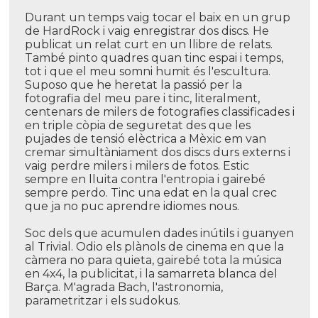
Durant un temps vaig tocar el baix en un grup
de HardRock i vaig enregistrar dos discs. He
publicat un relat curt en un llibre de relats.
També pinto quadres quan tinc espai i temps,
tot i que el meu somni humit és l'escultura.
Suposo que he heretat la passió per la
fotografia del meu pare i tinc, literalment,
centenars de milers de fotografies classificades i
en triple còpia de seguretat des que les
pujades de tensió elèctrica a Mèxic em van
cremar simultàniament dos discs durs externs i
vaig perdre milers i milers de fotos. Estic
sempre en lluita contra l'entropia i gairebé
sempre perdo. Tinc una edat en la qual crec
que ja no puc aprendre idiomes nous.
Soc dels que acumulen dades inútils i guanyen
al Trivial. Odio els plànols de cinema en que la
càmera no para quieta, gairebé tota la música
en 4x4, la publicitat, i la samarreta blanca del
Barça. M'agrada Bach, l'astronomia,
parametritzar i els sudokus.