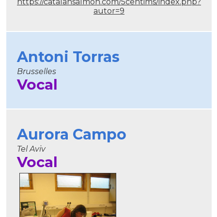
https://catalansalmon.com/5centims/index.php?
autor=9
Antoni Torras
Brusselles
Vocal
Aurora Campo
Tel Aviv
Vocal