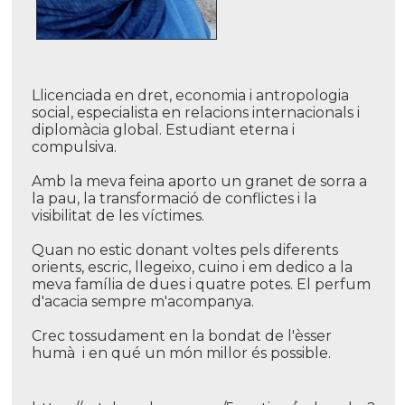
Llicenciada en dret, economia i antropologia
social, especialista en relacions internacionals i
diplomàcia global. Estudiant eterna i
compulsiva.
Amb la meva feina aporto un granet de sorra a
la pau, la transformació de conflictes i la
visibilitat de les ví­ctimes.
Quan no estic donant voltes pels diferents
orients, escric, llegeixo, cuino i em dedico a la
meva famí­lia de dues i quatre potes. El perfum
d'acacia sempre m'acompanya.
Crec tossudament en la bondat de l'èsser
humà i en qué un món millor és possible.