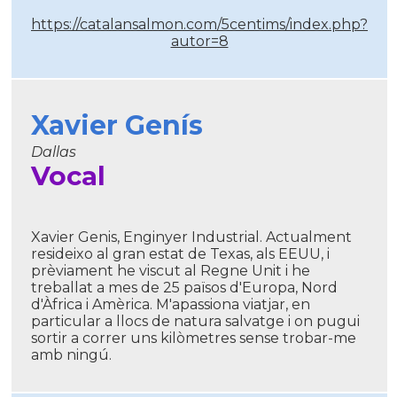
https://catalansalmon.com/5centims/index.php?
autor=8
Xavier Genís
Dallas
Vocal
Xavier Genis, Enginyer Industrial. Actualment
resideixo al gran estat de Texas, als EEUU, i
prèviament he viscut al Regne Unit i he
treballat a mes de 25 països d'Europa, Nord
d'Àfrica i Amèrica. M'apassiona viatjar, en
particular a llocs de natura salvatge i on pugui
sortir a correr uns kilòmetres sense trobar-me
amb ningú.