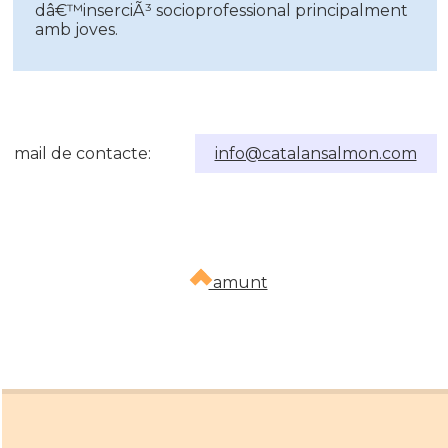
dâ€™inserciÃ³ socioprofessional principalment
amb joves.
mail de contacte:
info@catalansalmon.com
amunt