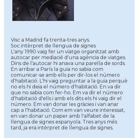
Visc a Madrid fa trenta-tres anys.
Soc intèrpret de llengua de signes
L'any 1990 vaig fer un viatge organitzat amb
autocar per mediacié d'una agència de viatges.
Dins de l'autocar hi anava una parella de sords.
En arribar a París la guia no sabia com
comunicar-se amb ells per dir-los el número
d'habitació. L'hi vaig preguntar a la guia perquè
no els hi deia el número d'habitació. En va dir
que no sabia com fer-ho. Em va dir el número
d'habitació d'ells i amb els dits els hi vaig dir el
número. Em van donar les gràcies i van anar
cap a l'habitació. Com em van veure interessat,
en van donar un paper amb l'alfabet de la
llengua de signes espanyola. Tres anys més
tard, ja era intèrpret de llengua de signes.