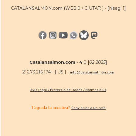
CATALANSALMON.com (WEB:0 / CIUTAT: ) -
[Nseg: 1]
Catalansalmon.com
-
4
.0 [
02·2025
]
216.73.216.174 - [ US ] -
info@catalansalmon.com
Avís legal / Protecció de Dades / Normes d'ús
T'agrada la iniciativa?
Convida'ns a un café