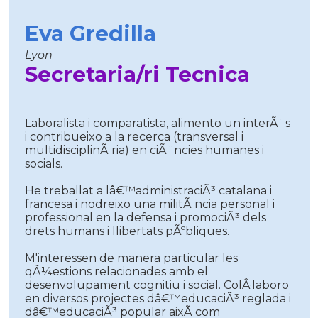
Eva Gredilla
Lyon
Secretaria/ri Tecnica
Laboralista i comparatista, alimento un interÃ¨s
i contribueixo a la recerca (transversal i
multidisciplinÃ ria) en ciÃ¨ncies humanes i
socials.
He treballat a lâ€™administraciÃ³ catalana i
francesa i nodreixo una militÃ ncia personal i
professional en la defensa i promociÃ³ dels
drets humans i llibertats pÃºbliques.
M'interessen de manera particular les
qÃ¼estions relacionades amb el
desenvolupament cognitiu i social. ColÂ·laboro
en diversos projectes dâ€™educaciÃ³ reglada i
dâ€™educaciÃ³ popular aixÃ­ com