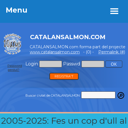
Menu
Menu
CATALANSALMON.COM
CATALANSALMON.com forma part del projecte
www.catalansalmon.com
- (0) -
Permalink (#)
Login
Passwd
Password
perdut?
REGISTRA'T
Buscar ciutat de CATALANSALMON:
2005-2025: Fes un cop d'ull al