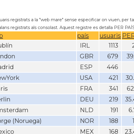
aris registrats a la "web mare" sense especificar on viuen, per ta
lans registrats als consolast. Aquest registre es detalla PER PAÍS 
b
país
usuaris
PER
blín
IRL
1113
ondon
GBR
679
39
drid
ESP
446
ewYork
USA
421
30
ris
FRA
341
62
rlin
DEU
219
35
msterdam
NLD
191
6
rge (Noruega)
NOR
188
xico
MEX
168
23