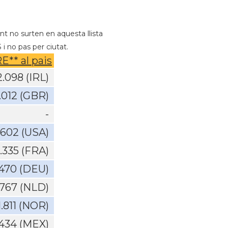
nt no surten en aquesta llista
i no pas per ciutat.
E** al pais
2.098 (IRL)
.012 (GBR)
-
.602 (USA)
.335 (FRA)
.470 (DEU)
.767 (NLD)
1.811 (NOR)
.434 (MEX)