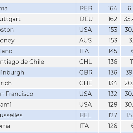
ima
PER
164
6
uttgart
DEU
162
35
ston
USA
153
30
ydney
AUS
153
3
lano
ITA
145
ntiago de Chile
CHL
136
1
inburgh
GBR
136
39
rich
CHE
134
20
n Francisco
USA
132
30
iami
USA
128
30
usselles
BEL
127
15
oma
ITA
126