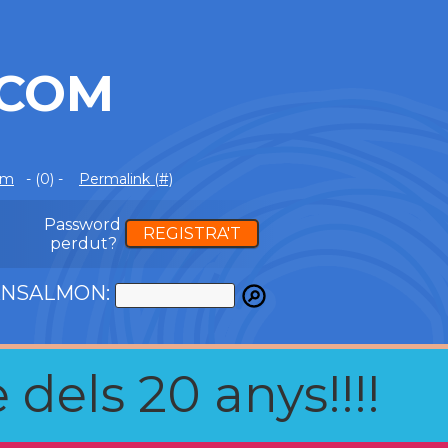
.COM
om
- (0) -
Permalink (#)
Password
REGISTRA'T
perdut?
LANSALMON:
 dels 20 anys!!!!