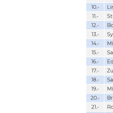
10.-
L
11.-
St
12.-
Bo
13.-
S
14.-
Mi
15.-
Sa
16.-
Ed
17.-
Zu
18.-
Sa
19.-
M
20.-
Br
21.-
R