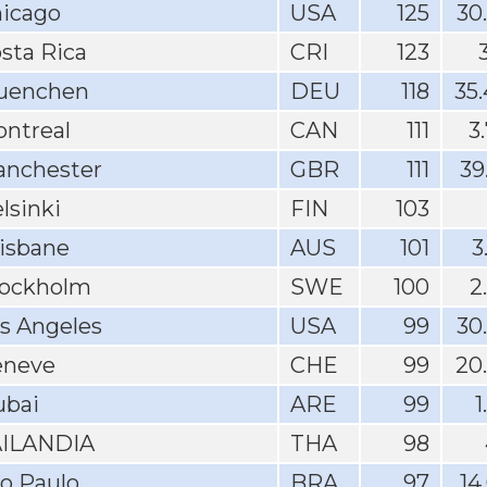
icago
USA
125
30
sta Rica
CRI
123
uenchen
DEU
118
35
ntreal
CAN
111
3
nchester
GBR
111
39
lsinki
FIN
103
isbane
AUS
101
3
ockholm
SWE
100
2
s Angeles
USA
99
30
eneve
CHE
99
20
bai
ARE
99
1
AILANDIA
THA
98
o Paulo
BRA
97
14