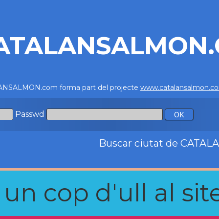
ATALANSALMON
NSALMON.com forma part del projecte
www.catalansalmon.c
Passwd
Buscar ciutat de CATA
n cop d'ull al site