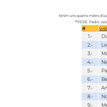
tenim uns quants milers d'usu
**PERE: Padró; cata
#
we
1.-
Du
2.-
L
3.-
Ma
4.-
N
5.-
Pa
6.-
Be
7.-
A
8.-
No
9.-
Me