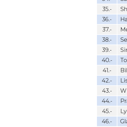
35.-
Sh
36.-
H
37.-
Me
38.-
Se
39.-
Si
40.-
To
41.-
Bi
42.-
Li
43.-
W
44.-
Pr
45.-
Ly
46.-
Gl