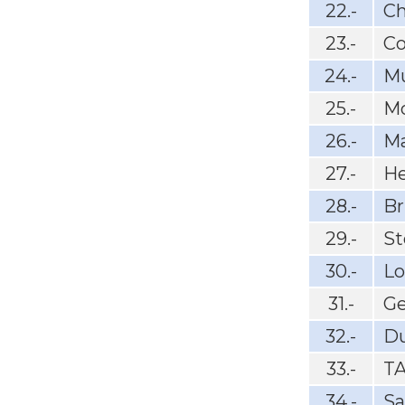
22.-
Ch
23.-
Co
24.-
M
25.-
Mo
26.-
Ma
27.-
He
28.-
Br
29.-
St
30.-
Lo
31.-
G
32.-
Du
33.-
T
34.-
Sa