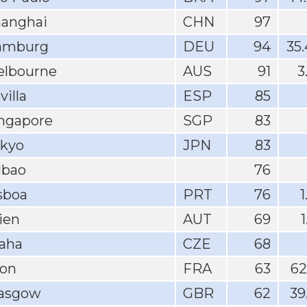
anghai
CHN
97
amburg
DEU
94
35
lbourne
AUS
91
3
villa
ESP
85
ngapore
SGP
83
kyo
JPN
83
lbao
76
sboa
PRT
76
1
ien
AUT
69
aha
CZE
68
on
FRA
63
62
asgow
GBR
62
39