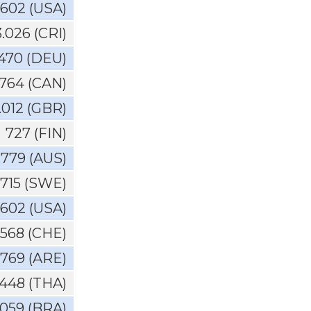
.602 (USA)
3.026 (CRI)
.470 (DEU)
.764 (CAN)
.012 (GBR)
727 (FIN)
.779 (AUS)
.715 (SWE)
.602 (USA)
.568 (CHE)
.769 (ARE)
448 (THA)
.059 (BRA)