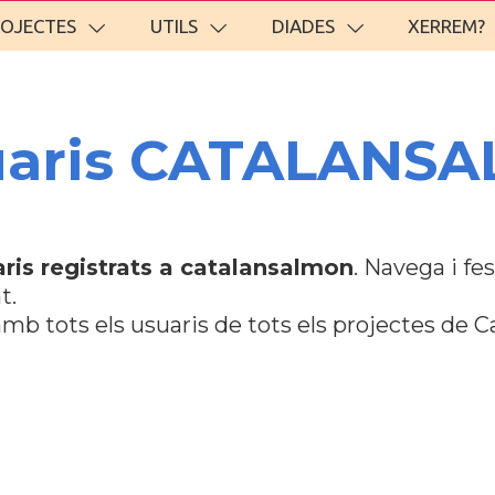
ROJECTES
UTILS
DIADES
XERREM?
suaris CATALANS
ris registrats a catalansalmon
. Navega i f
t.
mb tots els usuaris de tots els projectes de C