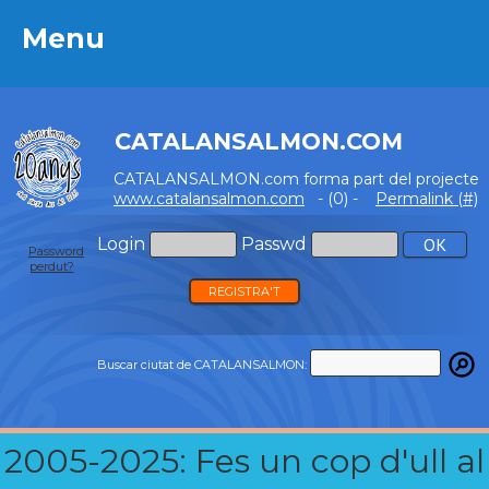
Menu
Menu
CATALANSALMON.COM
CATALANSALMON.com forma part del projecte
www.catalansalmon.com
- (0) -
Permalink (#)
Login
Passwd
Password
perdut?
REGISTRA'T
Buscar ciutat de CATALANSALMON:
2005-2025: Fes un cop d'ull al