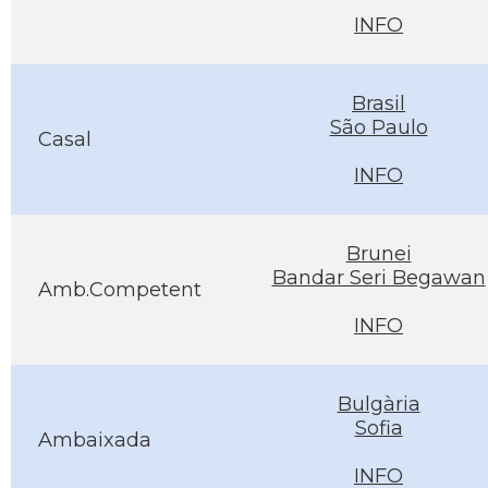
INFO
Brasil
São Paulo
Casal
INFO
Brunei
Bandar Seri Begawan
Amb.Competent
INFO
Bulgària
Sofia
Ambaixada
INFO