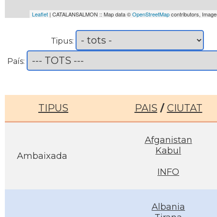
Leaflet
| CATALANSALMON :: Map data ©
OpenStreetMap
contributors, Imag
Tipus:
País:
TIPUS
PAIS
/
CIUTAT
Afganistan
Kabul
Ambaixada
INFO
Albania