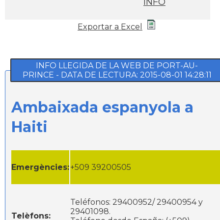
INFO
Exportar a Excel
INFO LLEGIDA DE LA WEB DE PORT-AU-
PRINCE - DATA DE LECTURA: 2015-08-01 14:28:11
Ambaixada espanyola a
Haiti
Emergències:
+509 39200505
Teléfonos: 29400952/ 29400954 y
29401098.
Telèfons: