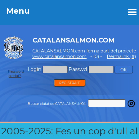
Menu
Menu
CATALANSALMON.COM
CATALANSALMON.com forma part del projecte
www.catalansalmon.com
- (0) -
Permalink (#)
Login
Passwd
Password
perdut?
REGISTRA'T
Buscar ciutat de CATALANSALMON:
2005-2025: Fes un cop d'ull al