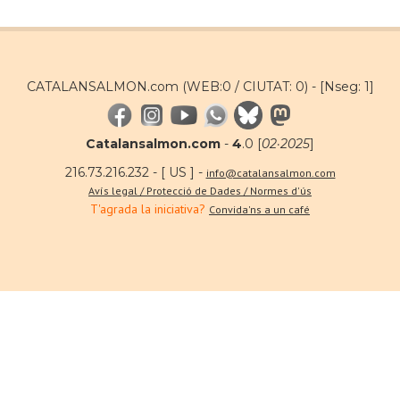
CATALANSALMON.com (WEB:0 / CIUTAT: 0) -
[Nseg: 1]
Catalansalmon.com
-
4
.0 [
02·2025
]
216.73.216.232 - [ US ] -
info@catalansalmon.com
Avís legal / Protecció de Dades / Normes d'ús
T'agrada la iniciativa?
Convida'ns a un café