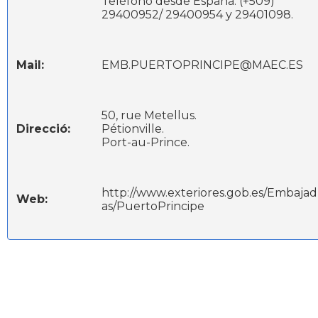
Teléfono desde España: (+509)
29400952/ 29400954 y 29401098.
Mail:
EMB.PUERTOPRINCIPE@MAEC.ES
50, rue Metellus.
Direcció:
Pétionville.
Port-au-Prince.
http://www.exteriores.gob.es/Embajad
Web:
as/PuertoPrincipe