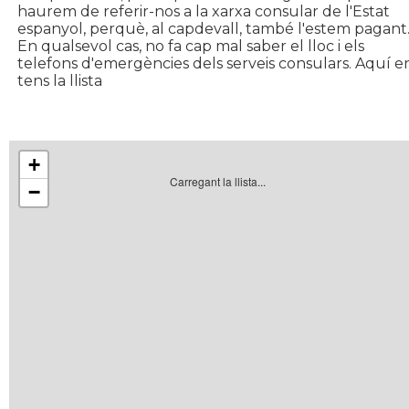
haurem de referir-nos a la xarxa consular de l'Estat
espanyol, perquè, al capdevall, també l'estem pagant
En qualsevol cas, no fa cap mal saber el lloc i els
telefons d'emergències dels serveis consulars. Aquí e
tens la llista
+
Carregant la llista...
−