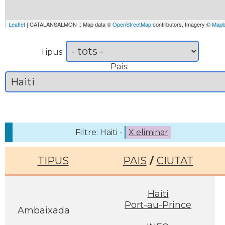
Leaflet
| CATALANSALMON :: Map data ©
OpenStreetMap
contributors, Imagery ©
Mapb
Tipus:
País:
Filtre: Haiti -
X eliminar
TIPUS
PAIS
/
CIUTAT
Haiti
Port-au-Prince
Ambaixada