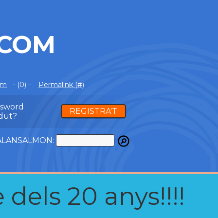
.COM
om
- (0) -
Permalink (#)
ssword
REGISTRA'T
dut?
ATALANSALMON:
 dels 20 anys!!!!