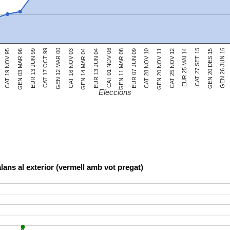
CAT 01 NOV 06
GEN 12 MAR 00
CAT 27 SET 15
CAT 19 NOV 95
CAT 28 NOV 10
EUR 13 JUN 04
CAT 17 OCT 99
EUR 25 MAI 14
EUR 07 JUN 09
GEN 14 MAR 04
GEN 26 JUN 16
EUR 13 JUN 99
CAT 25 NOV 12
GEN 11 MAR 08
CAT 16 NOV 03
GEN 20 DES 15
GEN 03 MAR 96
GEN 20 NOV 11
Eleccions
lans al exterior (vermell amb vot pregat)