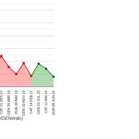
AT 21 DES 17
GEN 28 ABR 19
EUR 26 MAI 19
GEN 10 NOV 19
CAT 14 FEB 21
GEN 23 JUL 23
CAT 12 MAI 24
EUR 09 JUN 24
/GENerals)