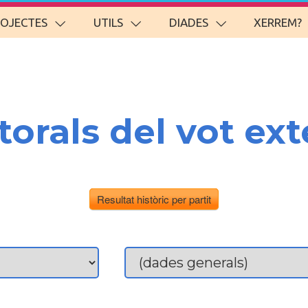
ROJECTES
UTILS
DIADES
XERREM?
torals del vot ext
Resultat històric per partit