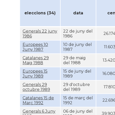
eleccions (34)
data
ce
Generals 22 juny
22 de juny del
26.17
1986
1986
Europees 10
10 de juny del
11.60
Juny 1987
1987
Catalanes 29
29 de maig
13.42
Maig 1988
del 1988
Europees 15
15 de juny del
16.08
Juny 1989
1989
Generals 29
29 d'octubre
17.81
octubre 1989
del 1989
Catalanes 15 de
15 de març del
22.69
Març 1992
1992
Generals 6 Juny
06 de juny del
39.90