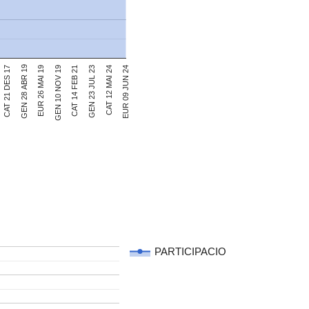
GEN 28 ABR 19
CAT 14 FEB 21
CAT 21 DES 17
EUR 09 JUN 24
GEN 10 NOV 19
CAT 12 MAI 24
EUR 26 MAI 19
GEN 23 JUL 23
PARTICIPACIO