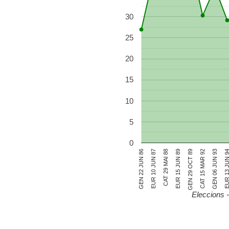
30
25
20
15
10
5
0
GEN 22 JUN 86
EUR 10 JUN 87
CAT 29 MAI 88
EUR 15 JUN 89
GEN 29 OCT 89
CAT 15 MAR 92
GEN 06 JUN 93
EUR 13 JUN
Eleccions