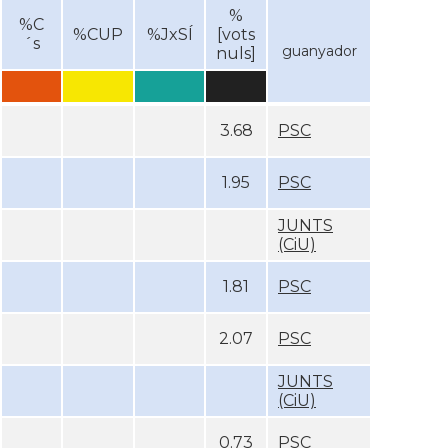
%
%C
%CUP
%JxSÍ
[vots
´s
guanyador
nuls]
3.68
PSC
1.95
PSC
JUNTS
(CiU)
1.81
PSC
2.07
PSC
JUNTS
(CiU)
0.73
PSC