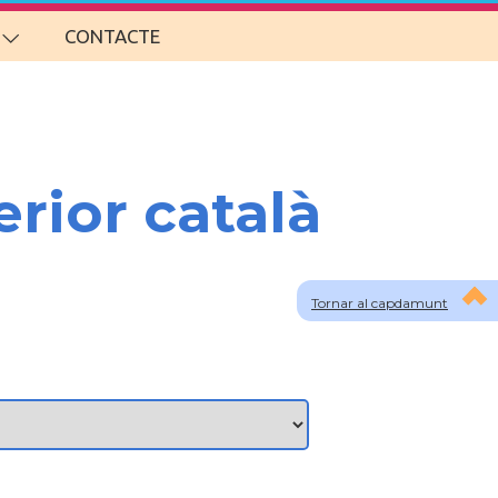
CONTACTE
erior català
Tornar al capdamunt