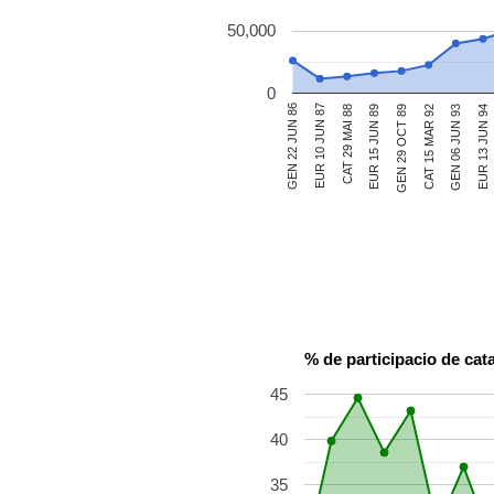
50,000
0
CAT 15 MAR 92
EUR 10 JUN 87
GEN 29 OCT 89
GEN 22 JUN 86
EUR 13 JUN 94
EUR 15 JUN 89
GEN 06 JUN 93
CAT 29 MAI 88
% de participacio de cata
45
40
35