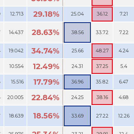
29.18%
9
12.713
25.04
36.12
7.21
28.63%
7
14.437
38.56
33.72
7.22
34.74%
4
19.042
25.66
48.27
4.24
12.49%
1
10.554
24.31
37.25
5.4
17.79%
8
15.516
36.96
35.82
6.47
22.84%
4
20.005
24.25
38.16
4.68
18.56%
7
18.639
33.69
27.22
12.26