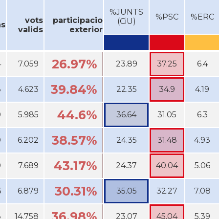
%JUNTS
%PSC
%ERC
vots
participacio
(CiU)
ns
valids
exterior
26.97%
4
7.059
23.89
37.25
6.4
39.84%
3
4.623
22.35
34.9
4.19
44.6%
0
5.985
36.64
31.05
6.3
38.57%
0
6.202
24.35
31.48
4.93
43.17%
0
7.689
24.37
40.04
5.06
30.31%
6
6.879
35.05
32.27
7.08
36.98%
3
14.758
23.07
45.04
5.39