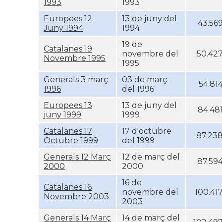
1993
1993
Europees 12
13 de juny del
43.56
Juny 1994
1994
19 de
Catalanes 19
novembre del
50.42
Novembre 1995
1995
Generals 3 març
03 de març
54.81
1996
del 1996
Europees 13
13 de juny del
84.48
juny 1999
1999
Catalanes 17
17 d'octubre
87.23
Octubre 1999
del 1999
Generals 12 Març
12 de març del
87.59
2000
2000
16 de
Catalanes 16
novembre del
100.41
Novembre 2003
2003
Generals 14 Març
14 de març del