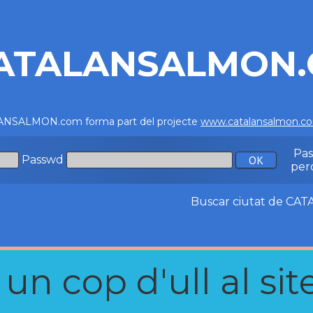
ATALANSALMON
NSALMON.com forma part del projecte
www.catalansalmon.c
Pa
Passwd
per
Buscar ciutat de C
n cop d'ull al site