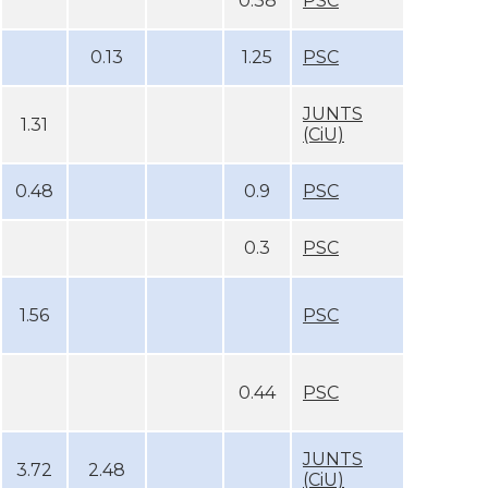
0.38
PSC
0.13
1.25
PSC
JUNTS
1.31
(CiU)
0.48
0.9
PSC
0.3
PSC
1.56
PSC
0.44
PSC
JUNTS
3.72
2.48
(CiU)