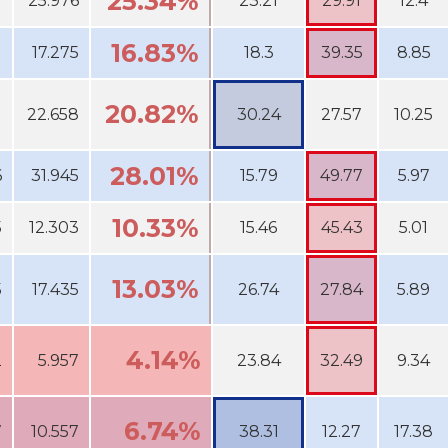
25.34%
7
25.976
23.21
29.91
12.4
16.83%
1
17.275
18.3
39.35
8.85
20.82%
1
22.658
30.24
27.57
10.25
28.01%
6
31.945
15.79
49.77
5.97
10.33%
5
12.303
15.46
45.43
5.01
13.03%
5
17.435
26.74
27.84
5.89
4.14%
2
5.957
23.84
32.49
9.34
6.74%
7
10.557
38.31
12.27
17.38