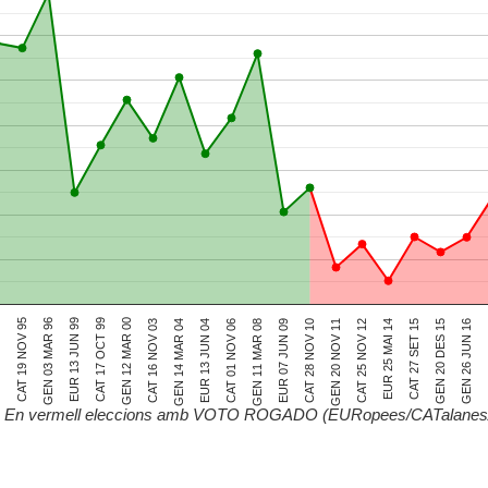
 94
CAT 19 NOV 95
GEN 03 MAR 96
EUR 13 JUN 99
CAT 17 OCT 99
GEN 12 MAR 00
CAT 16 NOV 03
GEN 14 MAR 04
EUR 13 JUN 04
CAT 01 NOV 06
GEN 11 MAR 08
EUR 07 JUN 09
CAT 28 NOV 10
GEN 20 NOV 11
CAT 25 NOV 12
EUR 25 MAI 14
CAT 27 SET 15
GEN 20 DES 15
GEN 26 JUN 16
C
 - En vermell eleccions amb VOTO ROGADO (EURopees/CATalanes