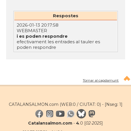
Respostes
2026-01-13 20:17:58
WEBMASTER
i es poden respondre
efectivament les entrades al tauler es
poden respondre
Tornar al capdamunt
CATALANSALMON.com (WEB:0 / CIUTAT: 0) -
[Nseg: 1]
Catalansalmon.com
-
4
.0 [
02·2025
]