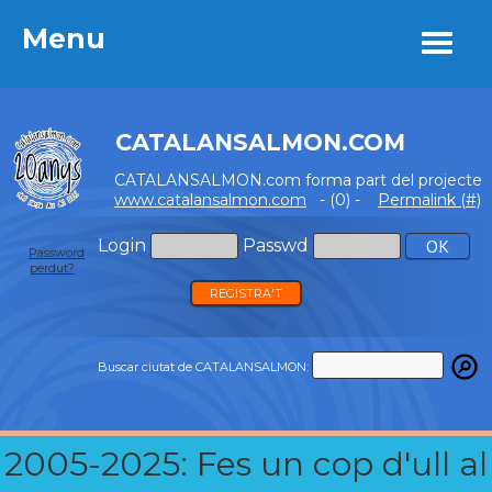
Menu
Menu
CATALANSALMON.COM
CATALANSALMON.com forma part del projecte
www.catalansalmon.com
- (0) -
Permalink (#)
Login
Passwd
Password
perdut?
REGISTRA'T
Buscar ciutat de CATALANSALMON:
2005-2025: Fes un cop d'ull al