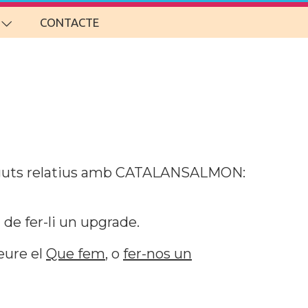
CONTACTE
guts relatius amb CATALANSALMON:
de fer-li un upgrade.
veure el
Que fem
, o
fer-nos un