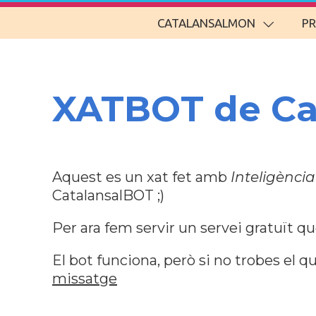
CATALANSALMON
P
XATBOT de C
Aquest es un xat fet amb
Inteligència 
CatalansalBOT ;)
Per ara fem servir un servei gratuït q
El bot funciona, però si no trobes el
missatge