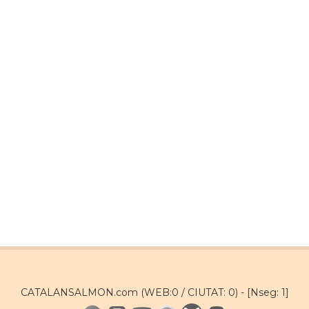
CATALANSALMON.com (WEB:0 / CIUTAT: 0) -
[Nseg: 1]