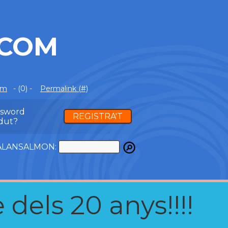
.COM
om
- (0) -
Permalink (#)
ssword
REGISTRA'T
dut?
ATALANSALMON:
 dels 20 anys!!!!