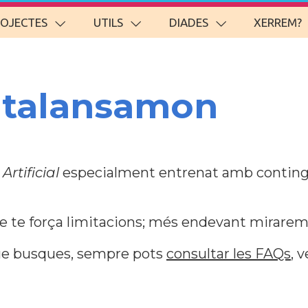
ROJECTES
UTILS
DIADES
XERREM?
atalansamon
Artificial
especialment entrenat amb contin
ue te força limitacions; més endevant mirarem 
 que busques, sempre pots
consultar les FAQs
, 