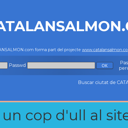
ATALANSALMON
NSALMON.com forma part del projecte
www.catalansalmon.c
Pa
Passwd
per
Buscar ciutat de C
n cop d'ull al site