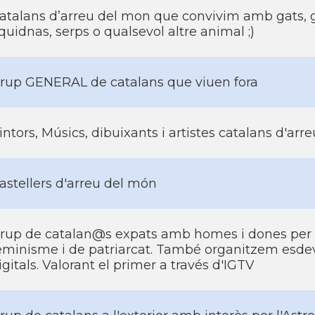
atalans d’arreu del mon que convivim amb gats, g
quidnas, serps o qualsevol altre animal ;)
rup GENERAL de catalans que viuen fora
intors, Músics, dibuixants i artistes catalans d'ar
astellers d'arreu del món
rup de catalan@s expats amb homes i dones per 
eminisme i de patriarcat. També organitzem esd
igitals. Valorant el primer a través d'IGTV