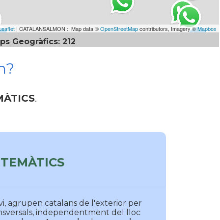
Leaflet
| CATALANSALMON :: Map data ©
OpenStreetMap
contributors, Imagery ©
Mapbox
ps Geogràfics: 212
n?
MÀTICS
.
TEMÀTICS
vi, agrupen catalans de l'exterior per
nsversals, independentment del lloc