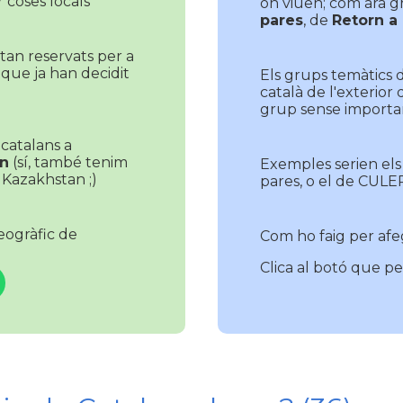
r coses locals
on viuen; com ara 
pares
, de
Retorn a
tan reservats per a
 que ja han decidit
Els grups temàtics 
català de l'exterior
grup sense importar
, catalans a
n
(sí, també tenim
Exemples serien els
Kazakhstan ;)
pares, o el de CUL
eogràfic de
Com ho faig per afe
Clica al botó que per