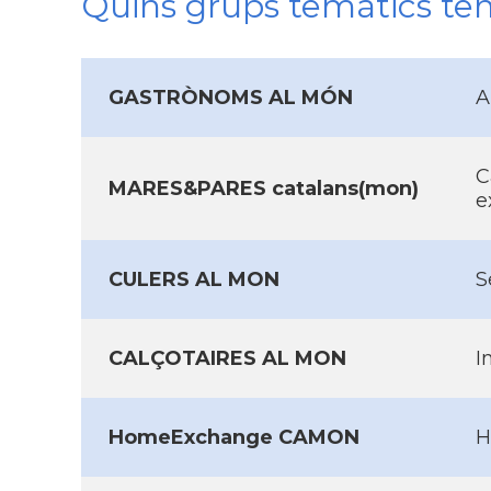
Quins grups temàtics te
GASTRÒNOMS AL MÓN
A
C
MARES&PARES catalans(mon)
e
CULERS AL MON
S
CALÇOTAIRES AL MON
I
HomeExchange CAMON
H