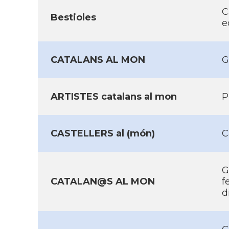
C
Bestioles
e
CATALANS AL MON
G
ARTISTES catalans al mon
P
CASTELLERS al (món)
C
G
CATALAN@S AL MON
f
d