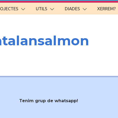
ROJECTES
UTILS
DIADES
XERREM?
talansalmon
Tenim grup de whatsapp!