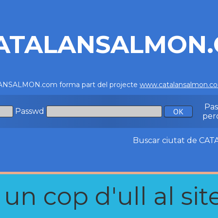
ATALANSALMON
NSALMON.com forma part del projecte
www.catalansalmon.c
Pa
Passwd
per
Buscar ciutat de C
n cop d'ull al site