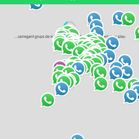
... carregant grups de whatsapp geogràfics... un moment si us plau