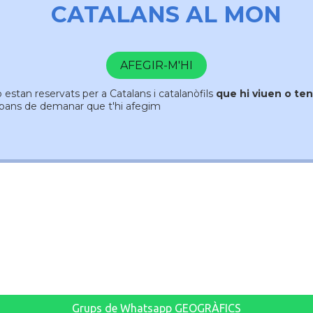
CATALANS AL MON
AFEGIR-M'HI
estan reservats per a Catalans i catalanòfils
que hi viuen o ten
bans de demanar que t'hi afegim
Grups de Whatsapp GEOGRÀFICS