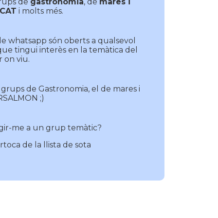
grups de
gastronomia
, de
mares i
 CAT
i molts més.
de whatsapp són oberts a qualsevol
 que tingui interès en la temàtica del
 on viu.
 grups de Gastronomia, el de mares i
ERSALMON ;)
gir-me a un grup temàtic?
toca de la llista de sota