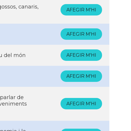
ossos, canaris,
AFEGIR M'HI
AFEGIR M'HI
reu del món
AFEGIR M'HI
AFEGIR M'HI
parlar de
eveniments
AFEGIR M'HI