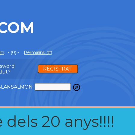
.COM
om
- (0) -
Permalink (#)
ssword
REGISTRA'T
dut?
ATALANSALMON:
 dels 20 anys!!!!