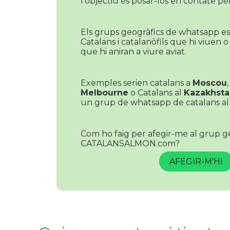
l'objectiu és posar-los en contate pe
Els grups geogràfics de whatsapp es
Catalans i catalanòfils que hi viuen o
que hi aniran a viure aviat.
Exemples serien catalans a
Moscou
Melbourne
o Catalans al
Kazakhsta
un grup de whatsapp de catalans al 
Com ho faig per afegir-me al grup g
CATALANSALMON.com?
AFEGIR-M'HI