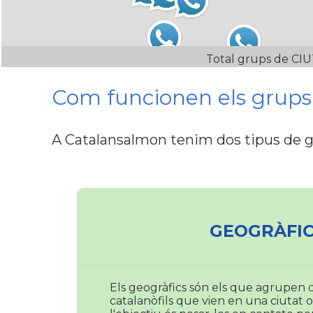
Total grups de CI
Com funcionen els grup
A Catalansalmon tenim dos tipus de 
GEOGRÀFIC
Els geogràfics són els que agrupen c
catalanòfils que vien en una ciutat o