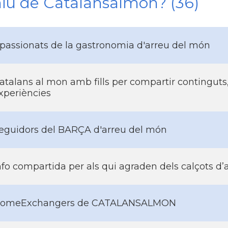
niu de Catalansalmon? (36)
passionats de la gastronomia d'arreu del món
atalans al mon amb fills per compartir continguts,
xperiències
eguidors del BARÇA d'arreu del món
nfo compartida per als qui agraden dels calçots d’
omeExchangers de CATALANSALMON