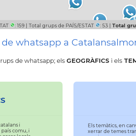
UTAT
: 159 | Total grups de PAÍS/ESTAT
: 53 |
Total gru
s de whatsapp a Catalansalmo
grups de whatsapp; els
GEOGRÀFICS
i els
TE
S
atalans i
Els temàtics, en can
 país comu, i
xerrar de temes tra