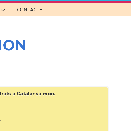
CONTACTE
MON
strats a Catalansalmon
.
.