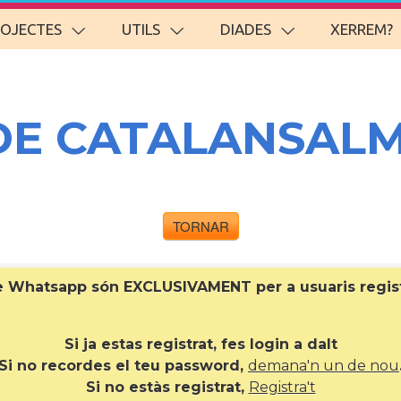
ROJECTES
UTILS
DIADES
XERREM?
DE CATALANSAL
TORNAR
de Whatsapp són EXCLUSIVAMENT per a
usuaris regi
Si ja estas registrat, fes login a dalt
Si no recordes el teu password,
demana'n un de nou
Si no estàs registrat,
Registra't