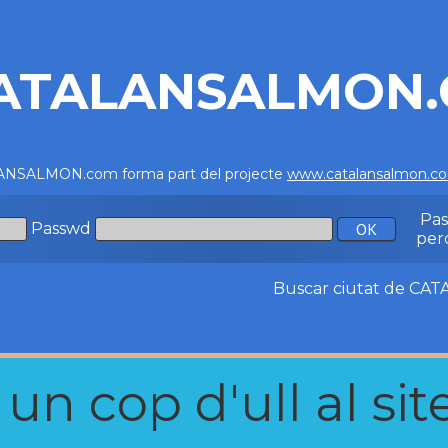
ATALANSALMON
NSALMON.com forma part del projecte
www.catalansalmon.c
Pa
Passwd
per
Buscar ciutat de C
n cop d'ull al site