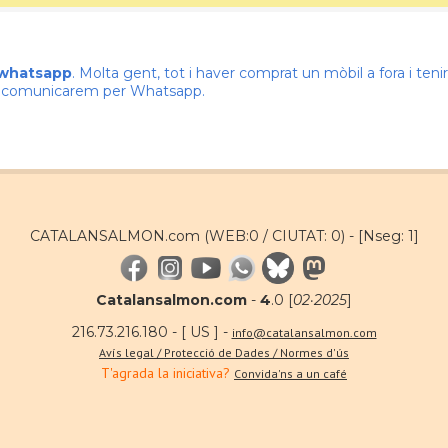
 whatsapp
. Molta gent, tot i haver comprat un mòbil a fora i te
ns comunicarem per Whatsapp.
CATALANSALMON.com (WEB:0 / CIUTAT: 0) -
[Nseg: 1]
Catalansalmon.com
-
4
.0 [
02·2025
]
216.73.216.180 - [ US ] -
info@catalansalmon.com
Avís legal / Protecció de Dades / Normes d'ús
T'agrada la iniciativa?
Convida'ns a un café