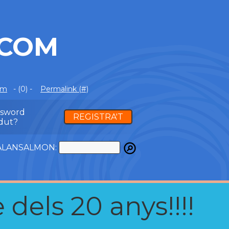
.COM
om
- (0) -
Permalink (#)
ssword
REGISTRA'T
dut?
ATALANSALMON:
 dels 20 anys!!!!