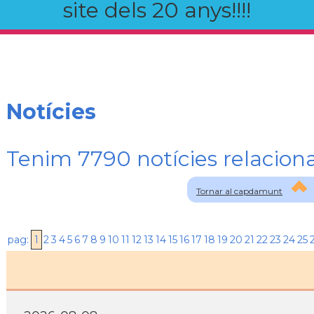
site dels 20 anys!!!!
Notícies
Tenim 7790 notícies relaci
Tornar al capdamunt
pag:
1
2
3
4
5
6
7
8
9
10
11
12
13
14
15
16
17
18
19
20
21
22
23
24
25