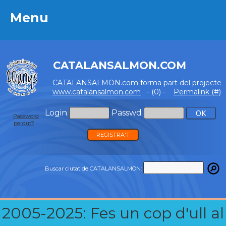
Menu
Menu
CATALANSALMON.COM
CATALANSALMON.com forma part del projecte
www.catalansalmon.com
- (0) -
Permalink (#)
Login
Passwd
Password
perdut?
REGISTRA'T
Buscar ciutat de CATALANSALMON:
2005-2025: Fes un cop d'ull al