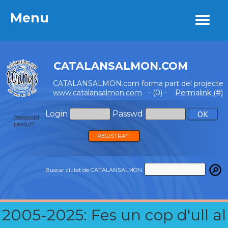
Menu
Menu
CATALANSALMON.COM
CATALANSALMON.com forma part del projecte
www.catalansalmon.com
- (0) -
Permalink (#)
Login
Passwd
Password
perdut?
REGISTRA'T
Buscar ciutat de CATALANSALMON:
2005-2025: Fes un cop d'ull al