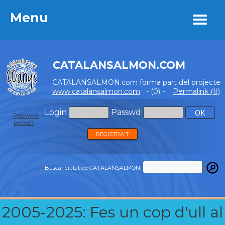
Menu
Menu
CATALANSALMON.COM
CATALANSALMON.com forma part del projecte
www.catalansalmon.com
- (0) -
Permalink (#)
Login
Passwd
Password
perdut?
REGISTRA'T
Buscar ciutat de CATALANSALMON:
2005-2025: Fes un cop d'ull al