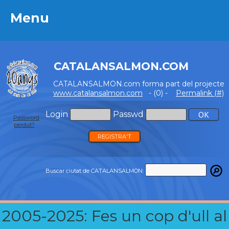
Menu
Menu
CATALANSALMON.COM
CATALANSALMON.com forma part del projecte
www.catalansalmon.com
- (0) -
Permalink (#)
Login
Passwd
Password
perdut?
REGISTRA'T
Buscar ciutat de CATALANSALMON:
2005-2025: Fes un cop d'ull al