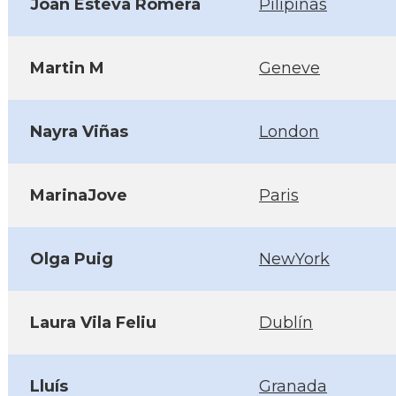
Joan Esteva Romera
Pilipinas
Martin M
Geneve
Nayra Viñas
London
MarinaJove
Paris
Olga Puig
NewYork
Laura Vila Feliu
Dublín
Lluís
Granada