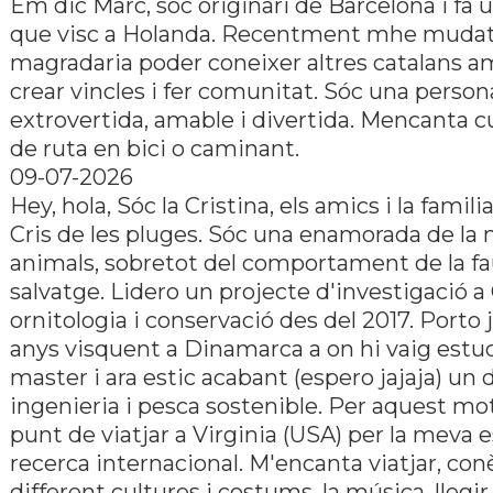
Em dic Marc, sóc originari de Barcelona i fa 
que visc a Holanda. Recentment mhe mudat 
magradaria poder coneixer altres catalans a
crear vincles i fer comunitat. Sóc una person
extrovertida, amable i divertida. Mencanta cu
de ruta en bici o caminant.
09-07-2026
Hey, hola, Sóc la Cristina, els amics i la fami
Cris de les pluges. Sóc una enamorada de la n
animals, sobretot del comportament de la f
salvatge. Lidero un projecte d'investigació a
ornitologia i conservació des del 2017. Porto 
anys visquent a Dinamarca a on hi vaig estu
master i ara estic acabant (espero jajaja) un 
ingenieria i pesca sostenible. Per aquest mot
punt de viatjar a Virginia (USA) per la meva 
recerca internacional. M'encanta viatjar, con
different cultures i costums, la música, llegir, 