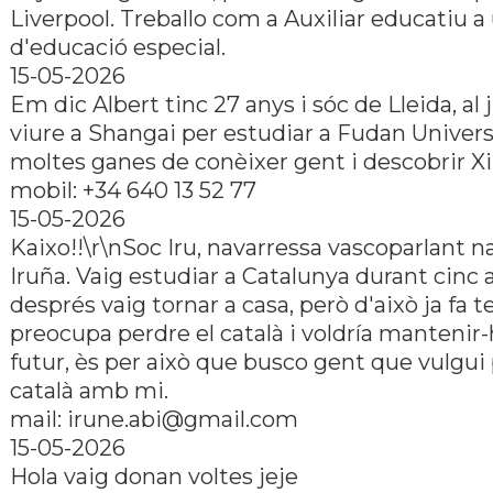
Liverpool. Treballo com a Auxiliar educatiu a
d'educació especial.
15-05-2026
Em dic Albert tinc 27 anys i sóc de Lleida, al j
viure a Shangai per estudiar a Fudan Universi
moltes ganes de conèixer gent i descobrir Xin
mobil: +34 640 13 52 77
15-05-2026
Kaixo!!\r\nSoc Iru, navarressa vascoparlant n
Iruña. Vaig estudiar a Catalunya durant cinc 
després vaig tornar a casa, però d'això ja fa 
preocupa perdre el català i voldría mantenir-
futur, ès per això que busco gent que vulgui 
català amb mi.
mail: irune.abi@gmail.com
15-05-2026
Hola vaig donan voltes jeje