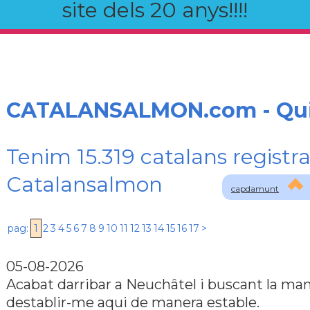
site dels 20 anys!!!!
CATALANSALMON.com - Qu
Tenim 15.319 catalans registra
Catalansalmon
capdamunt
pag:
1
2
3
4
5
6
7
8
9
10
11
12
13
14
15
16
17
>
05-08-2026
Acabat darribar a Neuchâtel i buscant la ma
destablir-me aqui de manera estable.