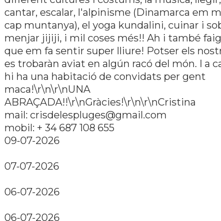
cantar, escalar, l'alpinisme (Dinamarca em 
cap muntanya), el yoga kundalini, cuinar i so
menjar jijiji, i mil coses més!! Ah i també fai
que em fa sentir super lliure! Potser els nos
es trobaràn aviat en algún racó del món. I a 
hi ha una habitació de convidats per gent
maca!\r\n\r\nUNA
ABRAÇADA!!\r\nGràcies!\r\n\r\nCristina
mail: crisdelespluges@gmail.com
mobil: + 34 687 108 655
09-07-2026
07-07-2026
06-07-2026
06-07-2026