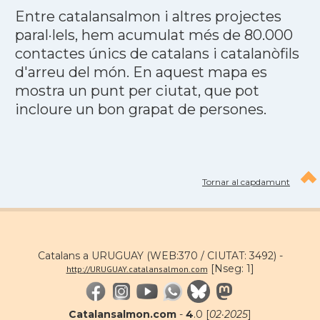
Entre catalansalmon i altres projectes
paral·lels, hem acumulat més de 80.000
contactes únics de catalans i catalanòfils
d'arreu del món. En aquest mapa es
mostra un punt per ciutat, que pot
incloure un bon grapat de persones.
Tornar al capdamunt
Catalans a URUGUAY (WEB:370 / CIUTAT: 3492) -
[Nseg: 1]
http://URUGUAY.catalansalmon.com
Catalansalmon.com
-
4
.0 [
02·2025
]