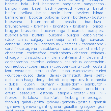
bahrain
·
baku
·
bali
·
baltimore
·
bangalore
·
bangladesh
·
bangor
·
bari
·
basel
·
bath
·
bayreuth
·
beijing
·
beirut
·
belém
·
belfast
·
belize
·
berlin
·
bern
·
beziers
·
bilbao
·
birmingham
·
bogota
·
bologna
·
bonn
·
bordeaux
·
boston
·
botswana
·
bournemouth
·
brasilia
·
bratislava
·
braunschweig
·
bremen
·
brighton
·
brisbane
·
bristol
·
brugge
·
brusselles
·
bucaramanga
·
bucuresti
·
budapest
·
buenos aires
·
buffalo
·
bulgaria
·
burgos
·
cabo verde
·
cádiz
·
cairns
·
calgary
·
cambodja
·
cambridge
·
canarias
·
canberra
·
cancun
·
canterbury
·
caracas
·
carcassonne
·
cardiff
·
cartagena
·
casablanca
·
casamance
·
chambéry
·
charleston
·
chelmsford
·
cheltenham
·
chester
·
chiapas
·
chicago
·
christchurch
·
clermont-ferrand
·
cleveland
·
cochabamba
·
coimbra
·
colorado
·
columbus
·
concepción
·
connecticut
·
copenhagen
·
cordoba
·
corfu
·
cork
·
costa d
ivori
·
costa rica
·
creta
·
croàcia
·
cuba
·
cuernavaca
·
curicó
·
curitiba
·
cusco
·
dakar
·
dallas
·
darmstadt
·
davis
·
delft
·
delhi
·
den haag
·
derry
·
detroit
·
dnipropetrovsk
·
donostia
·
dubai
·
dublín
·
durham
·
düsseldorf
·
edinburgh
·
edmonton
·
eindhoven
·
el caire
·
el salvador
·
enniskillen
·
erfurt
·
essaouira
·
estònia
·
etiopia
·
exeter
·
fes
·
fiji
·
firenze
·
fortaleza
·
frankfurt
·
freiburg im breisgau
·
fribourg
·
galati
·
galiza
·
galway
·
gambia
·
gasteiz
·
gdansk
·
geneve
·
genova
·
gent
·
ghana
·
gibraltar
·
glasgow
·
goa
·