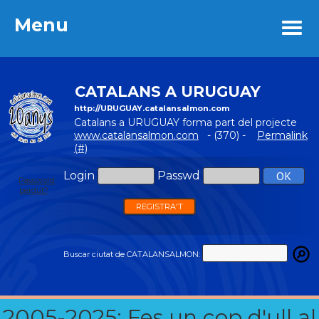
Menu
Menu
CATALANS A URUGUAY
http://URUGUAY.catalansalmon.com
Catalans a URUGUAY forma part del projecte
www.catalansalmon.com
- (370) -
Permalink
(#)
Login
Passwd
Password
perdut?
REGISTRA'T
Buscar ciutat de CATALANSALMON:
2005-2025: Fes un cop d'ull al