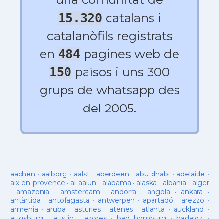
catalans i
15.320
catalanòfils registrats
en
pagines web de
484
països i uns 300
150
grups de whatsapp des
del 2005.
aachen
·
aalborg
·
aalst
·
aberdeen
·
abu dhabi
·
adelaide
·
aix-en-provence
·
al-aaiun
·
alabama
·
alaska
·
albania
·
alger
·
amazonia
·
amsterdam
·
andorra
·
angola
·
ankara
·
antàrtida
·
antofagasta
·
antwerpen
·
apartadó
·
arezzo
·
armenia
·
aruba
·
asturies
·
atenes
·
atlanta
·
auckland
·
augsburg
·
austin
·
azores
·
bad homburg
·
badajoz
·