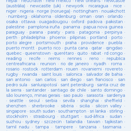
nepal
·
neuchatel
·
new mexico
·
new orleans
·
newcastle
(austràlia)
·
newcastle (uk)
·
newyork
·
nicaragua
·
nice
·
niger
·
nigeria
·
norge (noruega)
·
nottingham
·
nouakchott
·
nürnberg
·
oklahoma
·
oldenburg
·
oman
·
oran
·
orlando
·
osaka
·
ottawa
·
ouagadougou
·
oxford
·
padova
·
pakistan
·
palestine
·
pamplona iruña
·
panama
·
papua nova guinea
·
paraguay
·
parana
·
paraty
·
paris
·
patagonia
·
perpinya
·
perth
·
philadelphia
·
phoenix
·
pilipinas
·
portland
·
porto
·
porto alegre
·
portsmouth
·
praha
·
providence
·
puebla
·
puerto montt
·
puerto rico
·
punta cana
·
qatar
·
qingdao
·
quebec
·
queenstown
·
querétaro
·
quito
·
rabat
·
rd congo
·
reading
·
recife
·
reims
·
rennes
·
reno
·
republica
centreafricana
·
reunion
·
rio de janeiro
·
riyadh
·
roma
·
rosario
·
rostock
·
rotterdam
·
rouen
·
rovaniemi
·
rovereto
·
rugby
·
rwanda
·
saint louis
·
salonica
·
salvador de bahia
·
san antonio
·
san carlos
·
san diego
·
san francisco
·
san
pedro sula
·
sanluispotosí
·
sant petersburg
·
santa cruz de
la sierra
·
santander
·
santiago de chile
·
santo domingo
·
são lourenço, minas gerais
·
sao paulo
·
sarasota
·
sardenya
·
seattle
·
seoul
·
serbia
·
sevilla
·
shanghai
·
sheffield
·
shenzhen
·
sherbrooke
·
sibèria
·
sicilia
·
silicon valley
·
singapore
·
south sudan
·
southampton
·
sri lanka
·
stirling
·
stockholm
·
strasbourg
·
stuttgart
·
sud-âfrica
·
sudan
·
suzhou
·
sydney
·
szczecin
·
tailandia
·
taiwan
·
tajikistan
·
tamil nadu
·
tampa
·
tampere
·
tanzania
·
tasmania
·