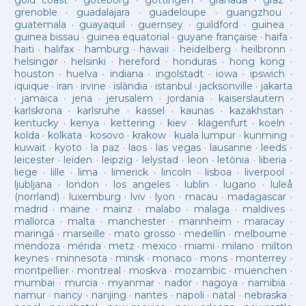
gold coast
·
goteborg
·
gottingen
·
granada
·
graz
·
grenoble
·
guadalajara
·
guadeloupe
·
guangzhou
·
guatemala
·
guayaquil
·
guernsey
·
guildford
·
guinea
·
guinea bissau
·
guinea equatorial
·
guyane française
·
haifa
·
haiti
·
halifax
·
hamburg
·
hawaii
·
heidelberg
·
heilbronn
·
helsingør
·
helsinki
·
hereford
·
honduras
·
hong kong
·
houston
·
huelva
·
indiana
·
ingolstadt
·
iowa
·
ipswich
·
iquique
·
iran
·
irvine
·
islàndia
·
istanbul
·
jacksonville
·
jakarta
·
jamaica
·
jena
·
jerusalem
·
jordania
·
kaiserslautern
·
karlskrona
·
karlsruhe
·
kassel
·
kaunas
·
kazakhstan
·
kentucky
·
kenya
·
kettering
·
kiev
·
klagenfurt
·
koeln
·
kolda
·
kolkata
·
kosovo
·
krakow
·
kuala lumpur
·
kunming
·
kuwait
·
kyoto
·
la paz
·
laos
·
las vegas
·
lausanne
·
leeds
·
leicester
·
leiden
·
leipzig
·
lelystad
·
leon
·
letònia
·
liberia
·
liege
·
lille
·
lima
·
limerick
·
lincoln
·
lisboa
·
liverpool
·
ljubljana
·
london
·
los angeles
·
lublin
·
lugano
·
luleå
(norrland)
·
luxemburg
·
lviv
·
lyon
·
macau
·
madagascar
·
madrid
·
maine
·
mainz
·
malabo
·
malaga
·
maldives
·
mallorca
·
malta
·
manchester
·
mannheim
·
maracay
·
maringá
·
marseille
·
mato grosso
·
medellín
·
melbourne
·
mendoza
·
mérida
·
metz
·
mexico
·
miami
·
milano
·
milton
keynes
·
minnesota
·
minsk
·
monaco
·
mons
·
monterrey
·
montpellier
·
montreal
·
moskva
·
mozambic
·
muenchen
·
mumbai
·
murcia
·
myanmar
·
nador
·
nagoya
·
namibia
·
namur
·
nancy
·
nanjing
·
nantes
·
napoli
·
natal
·
nebraska
·