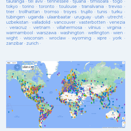
tauranga
·
tel aviv
·
tennessee
·
tijuana
·
timisoara
·
togo
·
tokyo
·
torino
·
toronto
·
toulouse
·
transilvania
·
treviso
·
trier
·
trollhattan
·
tromso
·
troyes
·
trujillo
·
tunis
·
turku
·
tübingen
·
uganda
·
ulaanbaatar
·
uruguay
·
utah
·
utrecht
·
uzbekistan
·
valladolid
·
vancouver
·
vasterbotten
·
venezia
·
veracruz
·
vietnam
·
villahermosa
·
vilnius
·
virginia
·
warrnambool
·
warszawa
·
washington
·
wellington
·
wien
·
wight
·
wisconsin
·
wroclaw
·
wyoming
·
xipre
·
york
·
zanzibar
·
zurich
·