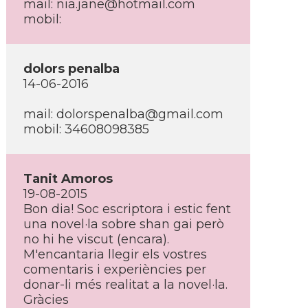
mail: nia.jane@hotmail.com
mobil:
dolors penalba
14-06-2016
mail: dolorspenalba@gmail.com
mobil: 34608098385
Tanit Amoros
19-08-2015
Bon dia! Soc escriptora i estic fent
una novel·la sobre shan gai però
no hi he viscut (encara).
M'encantaria llegir els vostres
comentaris i experiències per
donar-li més realitat a la novel·la.
Gràcies