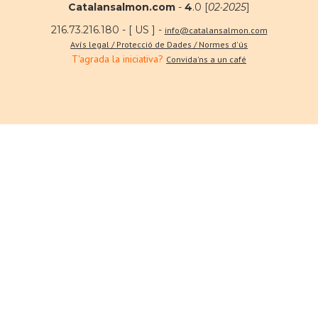
Catalansalmon.com
-
4
.0 [
02·2025
]
216.73.216.180 - [ US ] -
info@catalansalmon.com
Avís legal / Protecció de Dades / Normes d'ús
T'agrada la iniciativa?
Convida'ns a un café