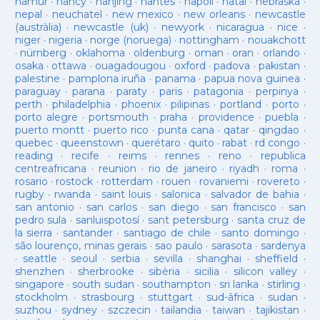
namur
·
nancy
·
nanjing
·
nantes
·
napoli
·
natal
·
nebraska
·
nepal
·
neuchatel
·
new mexico
·
new orleans
·
newcastle
(austràlia)
·
newcastle (uk)
·
newyork
·
nicaragua
·
nice
·
niger
·
nigeria
·
norge (noruega)
·
nottingham
·
nouakchott
·
nürnberg
·
oklahoma
·
oldenburg
·
oman
·
oran
·
orlando
·
osaka
·
ottawa
·
ouagadougou
·
oxford
·
padova
·
pakistan
·
palestine
·
pamplona iruña
·
panama
·
papua nova guinea
·
paraguay
·
parana
·
paraty
·
paris
·
patagonia
·
perpinya
·
perth
·
philadelphia
·
phoenix
·
pilipinas
·
portland
·
porto
·
porto alegre
·
portsmouth
·
praha
·
providence
·
puebla
·
puerto montt
·
puerto rico
·
punta cana
·
qatar
·
qingdao
·
quebec
·
queenstown
·
querétaro
·
quito
·
rabat
·
rd congo
·
reading
·
recife
·
reims
·
rennes
·
reno
·
republica
centreafricana
·
reunion
·
rio de janeiro
·
riyadh
·
roma
·
rosario
·
rostock
·
rotterdam
·
rouen
·
rovaniemi
·
rovereto
·
rugby
·
rwanda
·
saint louis
·
salonica
·
salvador de bahia
·
san antonio
·
san carlos
·
san diego
·
san francisco
·
san
pedro sula
·
sanluispotosí
·
sant petersburg
·
santa cruz de
la sierra
·
santander
·
santiago de chile
·
santo domingo
·
são lourenço, minas gerais
·
sao paulo
·
sarasota
·
sardenya
·
seattle
·
seoul
·
serbia
·
sevilla
·
shanghai
·
sheffield
·
shenzhen
·
sherbrooke
·
sibèria
·
sicilia
·
silicon valley
·
singapore
·
south sudan
·
southampton
·
sri lanka
·
stirling
·
stockholm
·
strasbourg
·
stuttgart
·
sud-âfrica
·
sudan
·
suzhou
·
sydney
·
szczecin
·
tailandia
·
taiwan
·
tajikistan
·