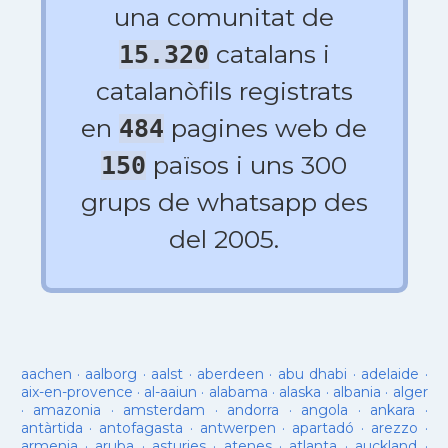
una comunitat de
catalans i
15.320
catalanòfils registrats
en
pagines web de
484
països i uns 300
150
grups de whatsapp des
del 2005.
aachen
·
aalborg
·
aalst
·
aberdeen
·
abu dhabi
·
adelaide
·
aix-en-provence
·
al-aaiun
·
alabama
·
alaska
·
albania
·
alger
·
amazonia
·
amsterdam
·
andorra
·
angola
·
ankara
·
antàrtida
·
antofagasta
·
antwerpen
·
apartadó
·
arezzo
·
armenia
·
aruba
·
asturies
·
atenes
·
atlanta
·
auckland
·