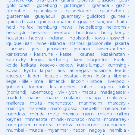
·
geneve
·
genova
·
gent
·
ghana
·
gibraltar
·
glasgow
·
goa
·
gold coast
·
goteborg
·
gottingen
·
granada
·
graz
·
grenoble
·
guadalajara
·
guadeloupe
·
guangzhou
·
guatemala
·
guayaquil
·
guernsey
·
guildford
·
guinea
·
guinea bissau
·
guinea equatorial
·
guyane française
·
haifa
·
haiti
·
halifax
·
hamburg
·
hawaii
·
heidelberg
·
heilbronn
·
helsingør
·
helsinki
·
hereford
·
honduras
·
hong kong
·
houston
·
huelva
·
indiana
·
ingolstadt
·
iowa
·
ipswich
·
iquique
·
iran
·
irvine
·
islàndia
·
istanbul
·
jacksonville
·
jakarta
·
jamaica
·
jena
·
jerusalem
·
jordania
·
kaiserslautern
·
karlskrona
·
karlsruhe
·
kassel
·
kaunas
·
kazakhstan
·
kentucky
·
kenya
·
kettering
·
kiev
·
klagenfurt
·
koeln
·
kolda
·
kolkata
·
kosovo
·
krakow
·
kuala lumpur
·
kunming
·
kuwait
·
kyoto
·
la paz
·
laos
·
las vegas
·
lausanne
·
leeds
·
leicester
·
leiden
·
leipzig
·
lelystad
·
leon
·
letònia
·
liberia
·
liege
·
lille
·
lima
·
limerick
·
lincoln
·
lisboa
·
liverpool
·
ljubljana
·
london
·
los angeles
·
lublin
·
lugano
·
luleå
(norrland)
·
luxemburg
·
lviv
·
lyon
·
macau
·
madagascar
·
madrid
·
maine
·
mainz
·
malabo
·
malaga
·
maldives
·
mallorca
·
malta
·
manchester
·
mannheim
·
maracay
·
maringá
·
marseille
·
mato grosso
·
medellín
·
melbourne
·
mendoza
·
mérida
·
metz
·
mexico
·
miami
·
milano
·
milton
keynes
·
minnesota
·
minsk
·
monaco
·
mons
·
monterrey
·
montpellier
·
montreal
·
moskva
·
mozambic
·
muenchen
·
mumbai
·
murcia
·
myanmar
·
nador
·
nagoya
·
namibia
·