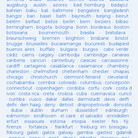
augsburg
·
austin
·
azores
·
bad homburg
·
badajoz
·
bahrain
·
baku
·
bali
·
baltimore
·
bangalore
·
bangladesh
·
bangor
·
bari
·
basel
·
bath
·
bayreuth
·
beijing
·
beirut
·
belém
·
belfast
·
belize
·
berlin
·
bern
·
beziers
·
bilbao
·
birmingham
·
bogota
·
bologna
·
bonn
·
bordeaux
·
boston
·
botswana
·
bournemouth
·
brasilia
·
bratislava
·
braunschweig
·
bremen
·
brighton
·
brisbane
·
bristol
·
brugge
·
brusselles
·
bucaramanga
·
bucuresti
·
budapest
·
buenos aires
·
buffalo
·
bulgaria
·
burgos
·
cabo verde
·
cádiz
·
cairns
·
calgary
·
cambodja
·
cambridge
·
canarias
·
canberra
·
cancun
·
canterbury
·
caracas
·
carcassonne
·
cardiff
·
cartagena
·
casablanca
·
casamance
·
chambéry
·
charleston
·
chelmsford
·
cheltenham
·
chester
·
chiapas
·
chicago
·
christchurch
·
clermont-ferrand
·
cleveland
·
cochabamba
·
coimbra
·
colorado
·
columbus
·
concepción
·
connecticut
·
copenhagen
·
cordoba
·
corfu
·
cork
·
costa d
ivori
·
costa rica
·
creta
·
croàcia
·
cuba
·
cuernavaca
·
curicó
·
curitiba
·
cusco
·
dakar
·
dallas
·
darmstadt
·
davis
·
delft
·
delhi
·
den haag
·
derry
·
detroit
·
dnipropetrovsk
·
donostia
·
dubai
·
dublín
·
durham
·
düsseldorf
·
edinburgh
·
edmonton
·
eindhoven
·
el caire
·
el salvador
·
enniskillen
·
erfurt
·
essaouira
·
estònia
·
etiopia
·
exeter
·
fes
·
fiji
·
firenze
·
fortaleza
·
frankfurt
·
freiburg im breisgau
·
fribourg
·
galati
·
galiza
·
galway
·
gambia
·
gasteiz
·
gdansk