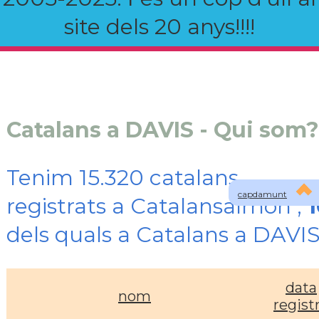
site dels 20 anys!!!!
Catalans a DAVIS - Qui som?
Tenim 15.320 catalans
capdamunt
registrats a Catalansalmon ,
1
dels quals a Catalans a DAVI
data
nom
regist