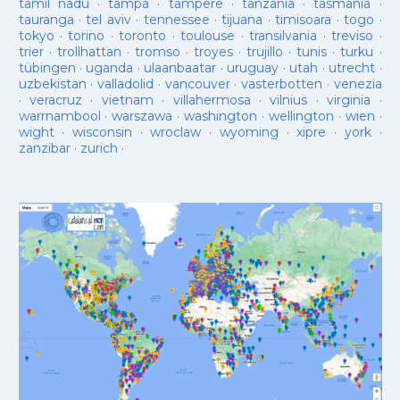
tamil nadu
·
tampa
·
tampere
·
tanzania
·
tasmania
·
tauranga
·
tel aviv
·
tennessee
·
tijuana
·
timisoara
·
togo
·
tokyo
·
torino
·
toronto
·
toulouse
·
transilvania
·
treviso
·
trier
·
trollhattan
·
tromso
·
troyes
·
trujillo
·
tunis
·
turku
·
tübingen
·
uganda
·
ulaanbaatar
·
uruguay
·
utah
·
utrecht
·
uzbekistan
·
valladolid
·
vancouver
·
vasterbotten
·
venezia
·
veracruz
·
vietnam
·
villahermosa
·
vilnius
·
virginia
·
warrnambool
·
warszawa
·
washington
·
wellington
·
wien
·
wight
·
wisconsin
·
wroclaw
·
wyoming
·
xipre
·
york
·
zanzibar
·
zurich
·