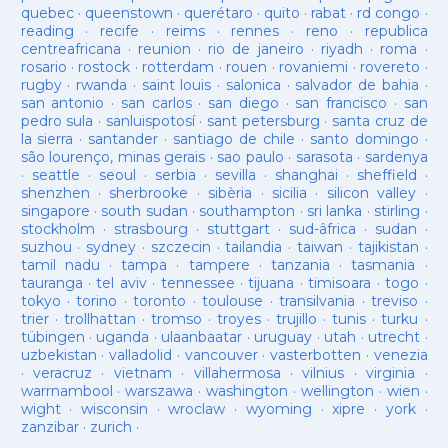
quebec
·
queenstown
·
querétaro
·
quito
·
rabat
·
rd congo
·
reading
·
recife
·
reims
·
rennes
·
reno
·
republica
centreafricana
·
reunion
·
rio de janeiro
·
riyadh
·
roma
·
rosario
·
rostock
·
rotterdam
·
rouen
·
rovaniemi
·
rovereto
·
rugby
·
rwanda
·
saint louis
·
salonica
·
salvador de bahia
·
san antonio
·
san carlos
·
san diego
·
san francisco
·
san
pedro sula
·
sanluispotosí
·
sant petersburg
·
santa cruz de
la sierra
·
santander
·
santiago de chile
·
santo domingo
·
são lourenço, minas gerais
·
sao paulo
·
sarasota
·
sardenya
·
seattle
·
seoul
·
serbia
·
sevilla
·
shanghai
·
sheffield
·
shenzhen
·
sherbrooke
·
sibèria
·
sicilia
·
silicon valley
·
singapore
·
south sudan
·
southampton
·
sri lanka
·
stirling
·
stockholm
·
strasbourg
·
stuttgart
·
sud-âfrica
·
sudan
·
suzhou
·
sydney
·
szczecin
·
tailandia
·
taiwan
·
tajikistan
·
tamil nadu
·
tampa
·
tampere
·
tanzania
·
tasmania
·
tauranga
·
tel aviv
·
tennessee
·
tijuana
·
timisoara
·
togo
·
tokyo
·
torino
·
toronto
·
toulouse
·
transilvania
·
treviso
·
trier
·
trollhattan
·
tromso
·
troyes
·
trujillo
·
tunis
·
turku
·
tübingen
·
uganda
·
ulaanbaatar
·
uruguay
·
utah
·
utrecht
·
uzbekistan
·
valladolid
·
vancouver
·
vasterbotten
·
venezia
·
veracruz
·
vietnam
·
villahermosa
·
vilnius
·
virginia
·
warrnambool
·
warszawa
·
washington
·
wellington
·
wien
·
wight
·
wisconsin
·
wroclaw
·
wyoming
·
xipre
·
york
·
zanzibar
·
zurich
·