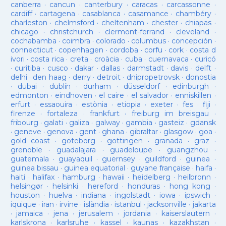
canberra
·
cancun
·
canterbury
·
caracas
·
carcassonne
·
cardiff
·
cartagena
·
casablanca
·
casamance
·
chambéry
·
charleston
·
chelmsford
·
cheltenham
·
chester
·
chiapas
·
chicago
·
christchurch
·
clermont-ferrand
·
cleveland
·
cochabamba
·
coimbra
·
colorado
·
columbus
·
concepción
·
connecticut
·
copenhagen
·
cordoba
·
corfu
·
cork
·
costa d
ivori
·
costa rica
·
creta
·
croàcia
·
cuba
·
cuernavaca
·
curicó
·
curitiba
·
cusco
·
dakar
·
dallas
·
darmstadt
·
davis
·
delft
·
delhi
·
den haag
·
derry
·
detroit
·
dnipropetrovsk
·
donostia
·
dubai
·
dublín
·
durham
·
düsseldorf
·
edinburgh
·
edmonton
·
eindhoven
·
el caire
·
el salvador
·
enniskillen
·
erfurt
·
essaouira
·
estònia
·
etiopia
·
exeter
·
fes
·
fiji
·
firenze
·
fortaleza
·
frankfurt
·
freiburg im breisgau
·
fribourg
·
galati
·
galiza
·
galway
·
gambia
·
gasteiz
·
gdansk
·
geneve
·
genova
·
gent
·
ghana
·
gibraltar
·
glasgow
·
goa
·
gold coast
·
goteborg
·
gottingen
·
granada
·
graz
·
grenoble
·
guadalajara
·
guadeloupe
·
guangzhou
·
guatemala
·
guayaquil
·
guernsey
·
guildford
·
guinea
·
guinea bissau
·
guinea equatorial
·
guyane française
·
haifa
·
haiti
·
halifax
·
hamburg
·
hawaii
·
heidelberg
·
heilbronn
·
helsingør
·
helsinki
·
hereford
·
honduras
·
hong kong
·
houston
·
huelva
·
indiana
·
ingolstadt
·
iowa
·
ipswich
·
iquique
·
iran
·
irvine
·
islàndia
·
istanbul
·
jacksonville
·
jakarta
·
jamaica
·
jena
·
jerusalem
·
jordania
·
kaiserslautern
·
karlskrona
·
karlsruhe
·
kassel
·
kaunas
·
kazakhstan
·