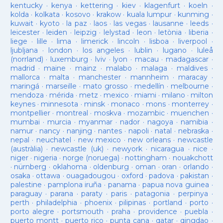
kentucky
·
kenya
·
kettering
·
kiev
·
klagenfurt
·
koeln
·
kolda
·
kolkata
·
kosovo
·
krakow
·
kuala lumpur
·
kunming
·
kuwait
·
kyoto
·
la paz
·
laos
·
las vegas
·
lausanne
·
leeds
·
leicester
·
leiden
·
leipzig
·
lelystad
·
leon
·
letònia
·
liberia
·
liege
·
lille
·
lima
·
limerick
·
lincoln
·
lisboa
·
liverpool
·
ljubljana
·
london
·
los angeles
·
lublin
·
lugano
·
luleå
(norrland)
·
luxemburg
·
lviv
·
lyon
·
macau
·
madagascar
·
madrid
·
maine
·
mainz
·
malabo
·
malaga
·
maldives
·
mallorca
·
malta
·
manchester
·
mannheim
·
maracay
·
maringá
·
marseille
·
mato grosso
·
medellín
·
melbourne
·
mendoza
·
mérida
·
metz
·
mexico
·
miami
·
milano
·
milton
keynes
·
minnesota
·
minsk
·
monaco
·
mons
·
monterrey
·
montpellier
·
montreal
·
moskva
·
mozambic
·
muenchen
·
mumbai
·
murcia
·
myanmar
·
nador
·
nagoya
·
namibia
·
namur
·
nancy
·
nanjing
·
nantes
·
napoli
·
natal
·
nebraska
·
nepal
·
neuchatel
·
new mexico
·
new orleans
·
newcastle
(austràlia)
·
newcastle (uk)
·
newyork
·
nicaragua
·
nice
·
niger
·
nigeria
·
norge (noruega)
·
nottingham
·
nouakchott
·
nürnberg
·
oklahoma
·
oldenburg
·
oman
·
oran
·
orlando
·
osaka
·
ottawa
·
ouagadougou
·
oxford
·
padova
·
pakistan
·
palestine
·
pamplona iruña
·
panama
·
papua nova guinea
·
paraguay
·
parana
·
paraty
·
paris
·
patagonia
·
perpinya
·
perth
·
philadelphia
·
phoenix
·
pilipinas
·
portland
·
porto
·
porto alegre
·
portsmouth
·
praha
·
providence
·
puebla
·
puerto montt
·
puerto rico
·
punta cana
·
qatar
·
qingdao
·