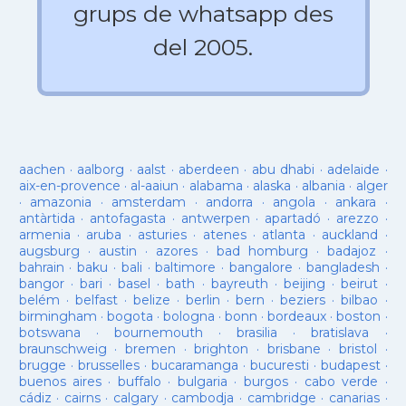
grups de whatsapp des
del 2005.
aachen
·
aalborg
·
aalst
·
aberdeen
·
abu dhabi
·
adelaide
·
aix-en-provence
·
al-aaiun
·
alabama
·
alaska
·
albania
·
alger
·
amazonia
·
amsterdam
·
andorra
·
angola
·
ankara
·
antàrtida
·
antofagasta
·
antwerpen
·
apartadó
·
arezzo
·
armenia
·
aruba
·
asturies
·
atenes
·
atlanta
·
auckland
·
augsburg
·
austin
·
azores
·
bad homburg
·
badajoz
·
bahrain
·
baku
·
bali
·
baltimore
·
bangalore
·
bangladesh
·
bangor
·
bari
·
basel
·
bath
·
bayreuth
·
beijing
·
beirut
·
belém
·
belfast
·
belize
·
berlin
·
bern
·
beziers
·
bilbao
·
birmingham
·
bogota
·
bologna
·
bonn
·
bordeaux
·
boston
·
botswana
·
bournemouth
·
brasilia
·
bratislava
·
braunschweig
·
bremen
·
brighton
·
brisbane
·
bristol
·
brugge
·
brusselles
·
bucaramanga
·
bucuresti
·
budapest
·
buenos aires
·
buffalo
·
bulgaria
·
burgos
·
cabo verde
·
cádiz
·
cairns
·
calgary
·
cambodja
·
cambridge
·
canarias
·