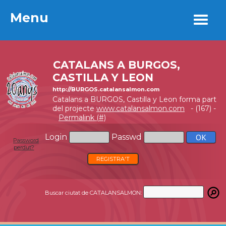
Menu
Menu
CATALANS A BURGOS,
CASTILLA Y LEON
http://BURGOS.catalansalmon.com
Catalans a BURGOS, Castilla y Leon forma part
del projecte
www.catalansalmon.com
- (167) -
Permalink (#)
Login
Passwd
Password
perdut?
REGISTRA'T
Buscar ciutat de CATALANSALMON: