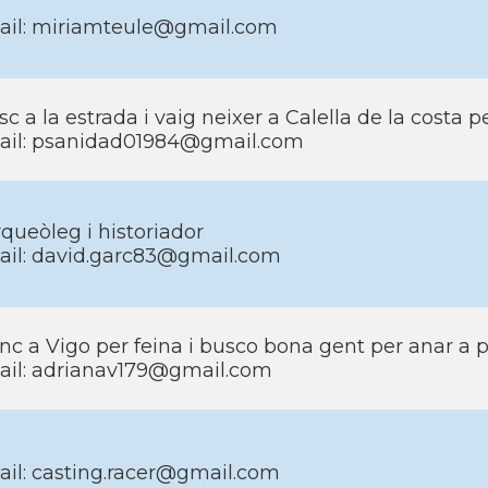
ail: miriamteule@gmail.com
sc a la estrada i vaig neixer a Calella de la costa 
ail: psanidad01984@gmail.com
queòleg i historiador
ail: david.garc83@gmail.com
nc a Vigo per feina i busco bona gent per anar a p
ail: adrianav179@gmail.com
ail: casting.racer@gmail.com