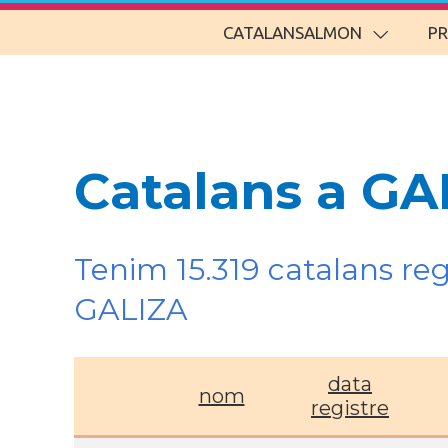
CATALANSALMON
P
Catalans a GA
Tenim 15.319 catalans re
GALIZA
data
nom
registre