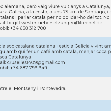
c alemana, però vaig viure vuit anys a Catalunya, l
sc a Galícia, a la costa, a uns 75 km de Santiago,
talans i parlar català per no oblidar-ho del tot. No
il: birgitt.wester-uebersetzungen@freenet.de
bil: +34 638 312 708
la soc catalana catalana i estic a Galicia vivint 
gu amb qui fer un café amb català, menjar coca pe
isca Catalunya
ail: cruselles1409@gmail.com
bil: +34 687 799 949
tre el Montseny i Pontevedra.