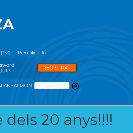
ZA
(333) -
Permalink (#)
ssword
REGISTRA'T
dut?
ATALANSALMON:
 dels 20 anys!!!!