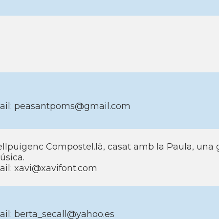
ail: peasantpoms@gmail.com
llpuigenc Compostel.là, casat amb la Paula, una g
úsica.
il: xavi@xavifont.com
il: berta_secall@yahoo.es