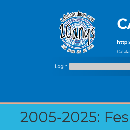
C
http
Catala
Login
2005-2025: Fes u