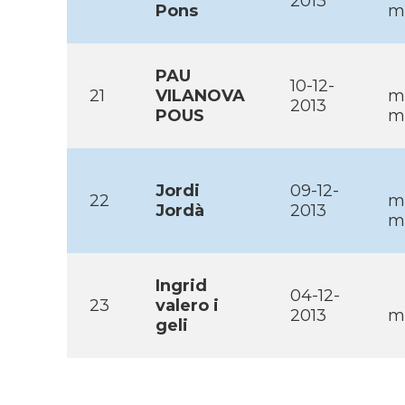
2013
Pons
mo
PAU
10-12-
21
VILANOVA
m
2013
POUS
mo
Jordi
09-12-
22
m
Jordà
2013
mo
Ingrid
04-12-
23
valero i
2013
ma
geli