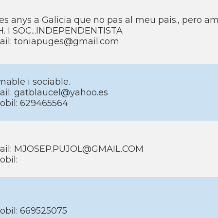
es anys a Galicia que no pas al meu pais., pero
H. I SOC...INDEPENDENTISTA
ail: toniapuges@gmail.com
able i sociable.
ail: gatblaucel@yahoo.es
obil: 629465564
ail: MJOSEP.PUJOL@GMAIL.COM
bil:
obil: 669525075