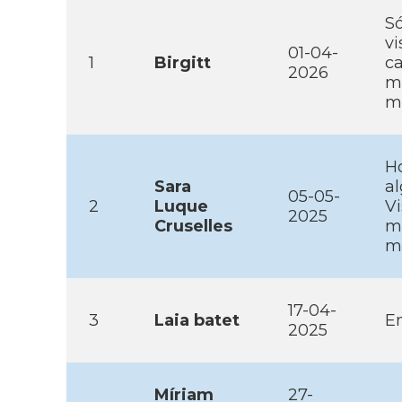
Só
vi
01-04-
1
Birgitt
ca
2026
ma
mo
Ho
Sara
al
05-05-
2
Luque
V
2025
Cruselles
m
mo
17-04-
3
Laia batet
En
2025
Mí­riam
27-