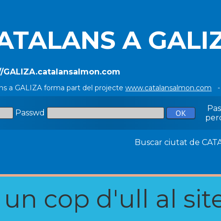
ATALANS A GALI
://GALIZA.catalansalmon.com
ns a GALIZA forma part del projecte
www.catalansalmon.com
- 
Pa
Passwd
per
Buscar ciutat de C
n cop d'ull al site