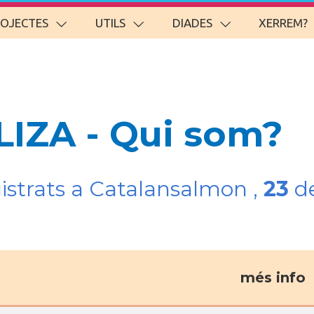
ROJECTES
UTILS
DIADES
XERREM?
LIZA - Qui som?
gistrats a Catalansalmon ,
23
de
més info