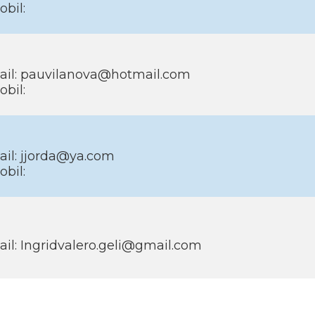
bil:
ail: pauvilanova@hotmail.com
bil:
ail: jjorda@ya.com
bil:
il: Ingridvalero.geli@gmail.com