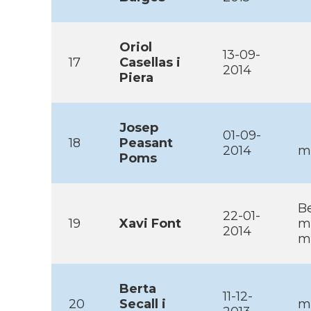
Oriol
13-09-
17
Casellas i
2014
Piera
Josep
01-09-
18
Peasant
2014
m
Poms
Be
22-01-
19
Xavi Font
m
2014
ma
Berta
11-12-
20
Secall i
ma