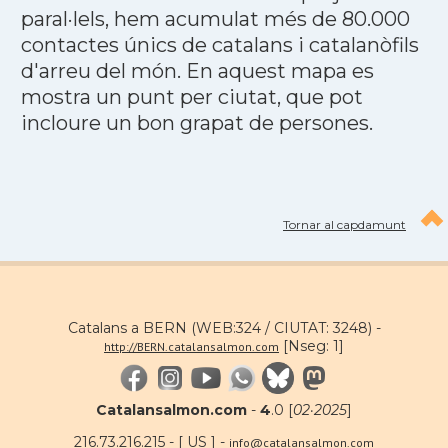
paral·lels, hem acumulat més de 80.000
contactes únics de catalans i catalanòfils
d'arreu del món. En aquest mapa es
mostra un punt per ciutat, que pot
incloure un bon grapat de persones.
Tornar al capdamunt
Catalans a BERN (WEB:324 / CIUTAT: 3248) -
[Nseg: 1]
http://BERN.catalansalmon.com
Catalansalmon.com
-
4
.0 [
02·2025
]
216.73.216.215 - [ US ] -
info@catalansalmon.com