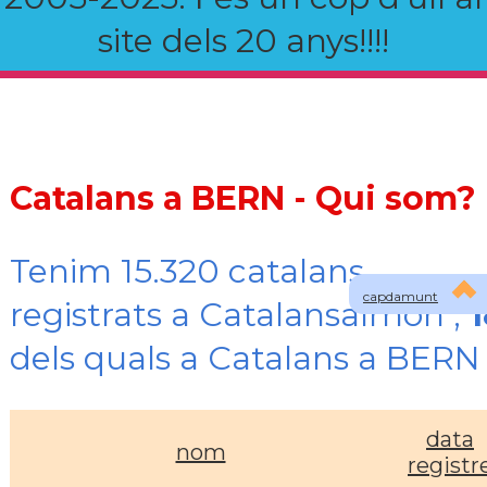
site dels 20 anys!!!!
Catalans a BERN - Qui som?
Tenim 15.320 catalans
capdamunt
registrats a Catalansalmon ,
1
dels quals a Catalans a BERN
data
nom
registr