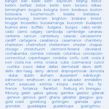
bangor
·
bari
·
basel
·
bath
·
bayreuth
·
beijing
·
beirut
·
belém
·
belfast
·
belize
·
berlin
·
bern
·
beziers
·
bilbao
·
birmingham
·
bogota
·
bologna
·
bonn
·
bordeaux
·
boston
·
botswana
·
bournemouth
·
brasilia
·
bratislava
·
braunschweig
·
bremen
·
brighton
·
brisbane
·
bristol
·
brugge
·
brusselles
·
bucaramanga
·
bucuresti
·
budapest
·
buenos aires
·
buffalo
·
bulgaria
·
burgos
·
cabo verde
·
cádiz
·
cairns
·
calgary
·
cambodja
·
cambridge
·
canarias
·
canberra
·
cancun
·
canterbury
·
caracas
·
carcassonne
·
cardiff
·
cartagena
·
casablanca
·
casamance
·
chambéry
·
charleston
·
chelmsford
·
cheltenham
·
chester
·
chiapas
·
chicago
·
christchurch
·
clermont-ferrand
·
cleveland
·
cochabamba
·
coimbra
·
colorado
·
columbus
·
concepción
·
connecticut
·
copenhagen
·
cordoba
·
corfu
·
cork
·
costa d
ivori
·
costa rica
·
creta
·
croàcia
·
cuba
·
cuernavaca
·
curicó
·
curitiba
·
cusco
·
dakar
·
dallas
·
darmstadt
·
davis
·
delft
·
delhi
·
den haag
·
derry
·
detroit
·
dnipropetrovsk
·
donostia
·
dubai
·
dublín
·
durham
·
düsseldorf
·
edinburgh
·
edmonton
·
eindhoven
·
el caire
·
el salvador
·
enniskillen
·
erfurt
·
essaouira
·
estònia
·
etiopia
·
exeter
·
fes
·
fiji
·
firenze
·
fortaleza
·
frankfurt
·
freiburg im breisgau
·
fribourg
·
galati
·
galiza
·
galway
·
gambia
·
gasteiz
·
gdansk
·
geneve
·
genova
·
gent
·
ghana
·
gibraltar
·
glasgow
·
goa
·
gold coast
·
goteborg
·
gottingen
·
granada
·
graz
·
grenoble
·
guadalajara
·
guadeloupe
·
guangzhou
·