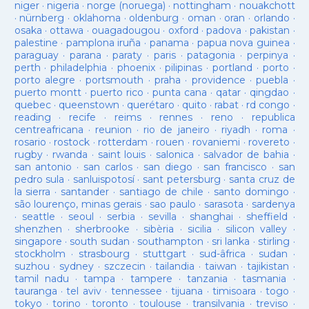
niger
·
nigeria
·
norge (noruega)
·
nottingham
·
nouakchott
·
nürnberg
·
oklahoma
·
oldenburg
·
oman
·
oran
·
orlando
·
osaka
·
ottawa
·
ouagadougou
·
oxford
·
padova
·
pakistan
·
palestine
·
pamplona iruña
·
panama
·
papua nova guinea
·
paraguay
·
parana
·
paraty
·
paris
·
patagonia
·
perpinya
·
perth
·
philadelphia
·
phoenix
·
pilipinas
·
portland
·
porto
·
porto alegre
·
portsmouth
·
praha
·
providence
·
puebla
·
puerto montt
·
puerto rico
·
punta cana
·
qatar
·
qingdao
·
quebec
·
queenstown
·
querétaro
·
quito
·
rabat
·
rd congo
·
reading
·
recife
·
reims
·
rennes
·
reno
·
republica
centreafricana
·
reunion
·
rio de janeiro
·
riyadh
·
roma
·
rosario
·
rostock
·
rotterdam
·
rouen
·
rovaniemi
·
rovereto
·
rugby
·
rwanda
·
saint louis
·
salonica
·
salvador de bahia
·
san antonio
·
san carlos
·
san diego
·
san francisco
·
san
pedro sula
·
sanluispotosí
·
sant petersburg
·
santa cruz de
la sierra
·
santander
·
santiago de chile
·
santo domingo
·
são lourenço, minas gerais
·
sao paulo
·
sarasota
·
sardenya
·
seattle
·
seoul
·
serbia
·
sevilla
·
shanghai
·
sheffield
·
shenzhen
·
sherbrooke
·
sibèria
·
sicilia
·
silicon valley
·
singapore
·
south sudan
·
southampton
·
sri lanka
·
stirling
·
stockholm
·
strasbourg
·
stuttgart
·
sud-âfrica
·
sudan
·
suzhou
·
sydney
·
szczecin
·
tailandia
·
taiwan
·
tajikistan
·
tamil nadu
·
tampa
·
tampere
·
tanzania
·
tasmania
·
tauranga
·
tel aviv
·
tennessee
·
tijuana
·
timisoara
·
togo
·
tokyo
·
torino
·
toronto
·
toulouse
·
transilvania
·
treviso
·