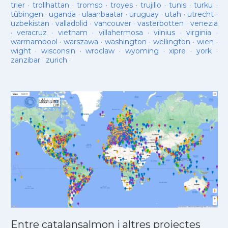
trier
·
trollhattan
·
tromso
·
troyes
·
trujillo
·
tunis
·
turku
·
tübingen
·
uganda
·
ulaanbaatar
·
uruguay
·
utah
·
utrecht
·
uzbekistan
·
valladolid
·
vancouver
·
vasterbotten
·
venezia
·
veracruz
·
vietnam
·
villahermosa
·
vilnius
·
virginia
·
warrnambool
·
warszawa
·
washington
·
wellington
·
wien
·
wight
·
wisconsin
·
wroclaw
·
wyoming
·
xipre
·
york
·
zanzibar
·
zurich
·
Entre catalansalmon i altres projectes