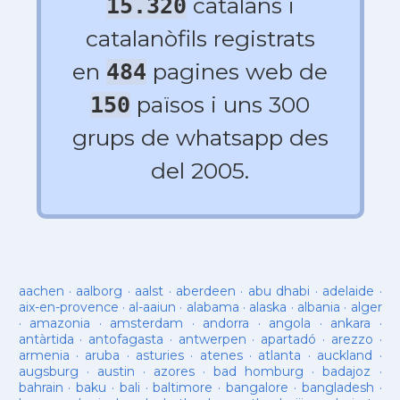
catalans i
15.320
catalanòfils registrats
en
pagines web de
484
països i uns 300
150
grups de whatsapp des
del 2005.
aachen
·
aalborg
·
aalst
·
aberdeen
·
abu dhabi
·
adelaide
·
aix-en-provence
·
al-aaiun
·
alabama
·
alaska
·
albania
·
alger
·
amazonia
·
amsterdam
·
andorra
·
angola
·
ankara
·
antàrtida
·
antofagasta
·
antwerpen
·
apartadó
·
arezzo
·
armenia
·
aruba
·
asturies
·
atenes
·
atlanta
·
auckland
·
augsburg
·
austin
·
azores
·
bad homburg
·
badajoz
·
bahrain
·
baku
·
bali
·
baltimore
·
bangalore
·
bangladesh
·