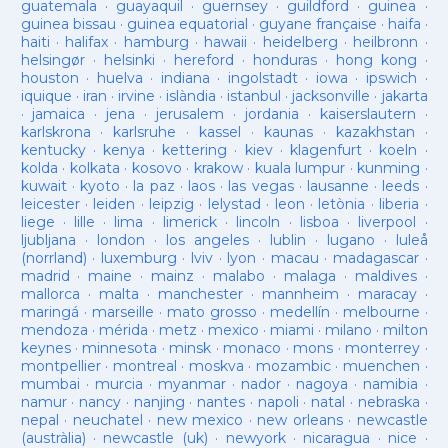
guatemala
·
guayaquil
·
guernsey
·
guildford
·
guinea
·
guinea bissau
·
guinea equatorial
·
guyane française
·
haifa
·
haiti
·
halifax
·
hamburg
·
hawaii
·
heidelberg
·
heilbronn
·
helsingør
·
helsinki
·
hereford
·
honduras
·
hong kong
·
houston
·
huelva
·
indiana
·
ingolstadt
·
iowa
·
ipswich
·
iquique
·
iran
·
irvine
·
islàndia
·
istanbul
·
jacksonville
·
jakarta
·
jamaica
·
jena
·
jerusalem
·
jordania
·
kaiserslautern
·
karlskrona
·
karlsruhe
·
kassel
·
kaunas
·
kazakhstan
·
kentucky
·
kenya
·
kettering
·
kiev
·
klagenfurt
·
koeln
·
kolda
·
kolkata
·
kosovo
·
krakow
·
kuala lumpur
·
kunming
·
kuwait
·
kyoto
·
la paz
·
laos
·
las vegas
·
lausanne
·
leeds
·
leicester
·
leiden
·
leipzig
·
lelystad
·
leon
·
letònia
·
liberia
·
liege
·
lille
·
lima
·
limerick
·
lincoln
·
lisboa
·
liverpool
·
ljubljana
·
london
·
los angeles
·
lublin
·
lugano
·
luleå
(norrland)
·
luxemburg
·
lviv
·
lyon
·
macau
·
madagascar
·
madrid
·
maine
·
mainz
·
malabo
·
malaga
·
maldives
·
mallorca
·
malta
·
manchester
·
mannheim
·
maracay
·
maringá
·
marseille
·
mato grosso
·
medellín
·
melbourne
·
mendoza
·
mérida
·
metz
·
mexico
·
miami
·
milano
·
milton
keynes
·
minnesota
·
minsk
·
monaco
·
mons
·
monterrey
·
montpellier
·
montreal
·
moskva
·
mozambic
·
muenchen
·
mumbai
·
murcia
·
myanmar
·
nador
·
nagoya
·
namibia
·
namur
·
nancy
·
nanjing
·
nantes
·
napoli
·
natal
·
nebraska
·
nepal
·
neuchatel
·
new mexico
·
new orleans
·
newcastle
(austràlia)
·
newcastle (uk)
·
newyork
·
nicaragua
·
nice
·