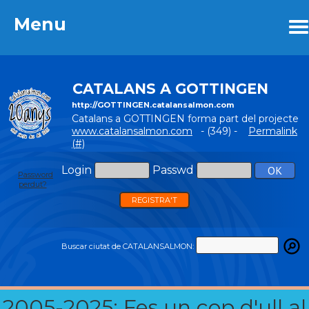
Menu
Menu
CATALANS A GOTTINGEN
http://GOTTINGEN.catalansalmon.com
Catalans a GOTTINGEN forma part del projecte
www.catalansalmon.com
- (349) -
Permalink
(#)
Login
Passwd
Password
perdut?
REGISTRA'T
Buscar ciutat de CATALANSALMON:
2005-2025: Fes un cop d'ull al