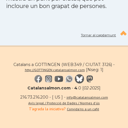
incloure un bon grapat de persones.
Tornar al capdamunt
Catalans a GOTTINGEN (WEB:349 / CIUTAT: 3126) -
[Nseg: 1]
http://GOTTINGEN.catalansalmon.com
Catalansalmon.com
-
4
.0 [
02·2025
]
216.73.216.200 - [ US ] -
info@catalansalmon.com
Avís legal / Protecció de Dades / Normes d'ús
T'agrada la iniciativa?
Convida'ns a un café