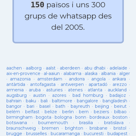
països i uns 300
150
grups de whatsapp des
del 2005.
aachen
·
aalborg
·
aalst
·
aberdeen
·
abu dhabi
·
adelaide
·
aix-en-provence
·
al-aaiun
·
alabama
·
alaska
·
albania
·
alger
·
amazonia
·
amsterdam
·
andorra
·
angola
·
ankara
·
antàrtida
·
antofagasta
·
antwerpen
·
apartadó
·
arezzo
·
armenia
·
aruba
·
asturies
·
atenes
·
atlanta
·
auckland
·
augsburg
·
austin
·
azores
·
bad homburg
·
badajoz
·
bahrain
·
baku
·
bali
·
baltimore
·
bangalore
·
bangladesh
·
bangor
·
bari
·
basel
·
bath
·
bayreuth
·
beijing
·
beirut
·
belém
·
belfast
·
belize
·
berlin
·
bern
·
beziers
·
bilbao
·
birmingham
·
bogota
·
bologna
·
bonn
·
bordeaux
·
boston
·
botswana
·
bournemouth
·
brasilia
·
bratislava
·
braunschweig
·
bremen
·
brighton
·
brisbane
·
bristol
·
brugge
·
brusselles
·
bucaramanga
·
bucuresti
·
budapest
·