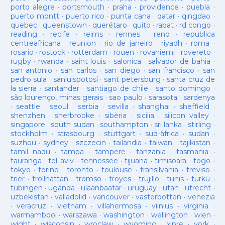
porto alegre
·
portsmouth
·
praha
·
providence
·
puebla
·
puerto montt
·
puerto rico
·
punta cana
·
qatar
·
qingdao
·
quebec
·
queenstown
·
querétaro
·
quito
·
rabat
·
rd congo
·
reading
·
recife
·
reims
·
rennes
·
reno
·
republica
centreafricana
·
reunion
·
rio de janeiro
·
riyadh
·
roma
·
rosario
·
rostock
·
rotterdam
·
rouen
·
rovaniemi
·
rovereto
·
rugby
·
rwanda
·
saint louis
·
salonica
·
salvador de bahia
·
san antonio
·
san carlos
·
san diego
·
san francisco
·
san
pedro sula
·
sanluispotosí
·
sant petersburg
·
santa cruz de
la sierra
·
santander
·
santiago de chile
·
santo domingo
·
são lourenço, minas gerais
·
sao paulo
·
sarasota
·
sardenya
·
seattle
·
seoul
·
serbia
·
sevilla
·
shanghai
·
sheffield
·
shenzhen
·
sherbrooke
·
sibèria
·
sicilia
·
silicon valley
·
singapore
·
south sudan
·
southampton
·
sri lanka
·
stirling
·
stockholm
·
strasbourg
·
stuttgart
·
sud-âfrica
·
sudan
·
suzhou
·
sydney
·
szczecin
·
tailandia
·
taiwan
·
tajikistan
·
tamil nadu
·
tampa
·
tampere
·
tanzania
·
tasmania
·
tauranga
·
tel aviv
·
tennessee
·
tijuana
·
timisoara
·
togo
·
tokyo
·
torino
·
toronto
·
toulouse
·
transilvania
·
treviso
·
trier
·
trollhattan
·
tromso
·
troyes
·
trujillo
·
tunis
·
turku
·
tübingen
·
uganda
·
ulaanbaatar
·
uruguay
·
utah
·
utrecht
·
uzbekistan
·
valladolid
·
vancouver
·
vasterbotten
·
venezia
·
veracruz
·
vietnam
·
villahermosa
·
vilnius
·
virginia
·
warrnambool
·
warszawa
·
washington
·
wellington
·
wien
·
wight
·
wisconsin
·
wroclaw
·
wyoming
·
xipre
·
york
·