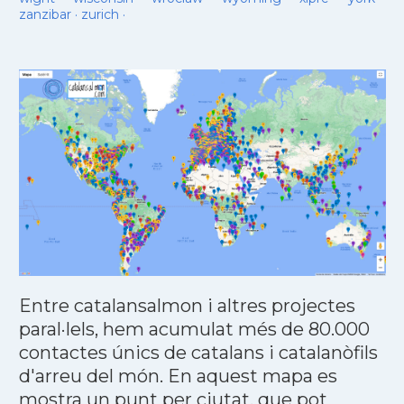
zanzibar
·
zurich
·
Entre catalansalmon i altres projectes
paral·lels, hem acumulat més de 80.000
contactes únics de catalans i catalanòfils
d'arreu del món. En aquest mapa es
mostra un punt per ciutat, que pot