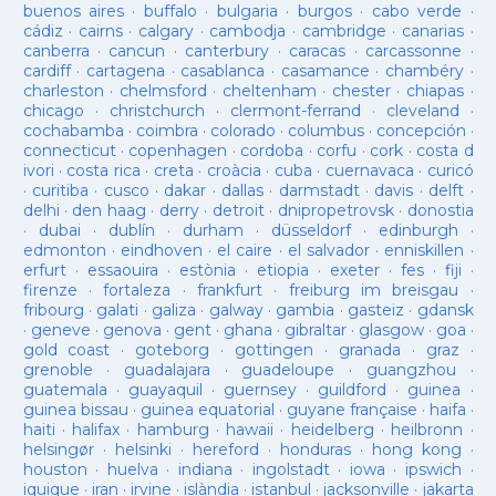
buenos aires
·
buffalo
·
bulgaria
·
burgos
·
cabo verde
·
cádiz
·
cairns
·
calgary
·
cambodja
·
cambridge
·
canarias
·
canberra
·
cancun
·
canterbury
·
caracas
·
carcassonne
·
cardiff
·
cartagena
·
casablanca
·
casamance
·
chambéry
·
charleston
·
chelmsford
·
cheltenham
·
chester
·
chiapas
·
chicago
·
christchurch
·
clermont-ferrand
·
cleveland
·
cochabamba
·
coimbra
·
colorado
·
columbus
·
concepción
·
connecticut
·
copenhagen
·
cordoba
·
corfu
·
cork
·
costa d
ivori
·
costa rica
·
creta
·
croàcia
·
cuba
·
cuernavaca
·
curicó
·
curitiba
·
cusco
·
dakar
·
dallas
·
darmstadt
·
davis
·
delft
·
delhi
·
den haag
·
derry
·
detroit
·
dnipropetrovsk
·
donostia
·
dubai
·
dublín
·
durham
·
düsseldorf
·
edinburgh
·
edmonton
·
eindhoven
·
el caire
·
el salvador
·
enniskillen
·
erfurt
·
essaouira
·
estònia
·
etiopia
·
exeter
·
fes
·
fiji
·
firenze
·
fortaleza
·
frankfurt
·
freiburg im breisgau
·
fribourg
·
galati
·
galiza
·
galway
·
gambia
·
gasteiz
·
gdansk
·
geneve
·
genova
·
gent
·
ghana
·
gibraltar
·
glasgow
·
goa
·
gold coast
·
goteborg
·
gottingen
·
granada
·
graz
·
grenoble
·
guadalajara
·
guadeloupe
·
guangzhou
·
guatemala
·
guayaquil
·
guernsey
·
guildford
·
guinea
·
guinea bissau
·
guinea equatorial
·
guyane française
·
haifa
·
haiti
·
halifax
·
hamburg
·
hawaii
·
heidelberg
·
heilbronn
·
helsingør
·
helsinki
·
hereford
·
honduras
·
hong kong
·
houston
·
huelva
·
indiana
·
ingolstadt
·
iowa
·
ipswich
·
iquique
·
iran
·
irvine
·
islàndia
·
istanbul
·
jacksonville
·
jakarta