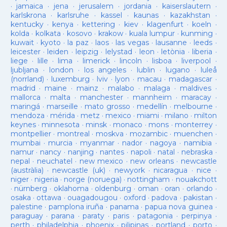
·
jamaica
·
jena
·
jerusalem
·
jordania
·
kaiserslautern
·
karlskrona
·
karlsruhe
·
kassel
·
kaunas
·
kazakhstan
·
kentucky
·
kenya
·
kettering
·
kiev
·
klagenfurt
·
koeln
·
kolda
·
kolkata
·
kosovo
·
krakow
·
kuala lumpur
·
kunming
·
kuwait
·
kyoto
·
la paz
·
laos
·
las vegas
·
lausanne
·
leeds
·
leicester
·
leiden
·
leipzig
·
lelystad
·
leon
·
letònia
·
liberia
·
liege
·
lille
·
lima
·
limerick
·
lincoln
·
lisboa
·
liverpool
·
ljubljana
·
london
·
los angeles
·
lublin
·
lugano
·
luleå
(norrland)
·
luxemburg
·
lviv
·
lyon
·
macau
·
madagascar
·
madrid
·
maine
·
mainz
·
malabo
·
malaga
·
maldives
·
mallorca
·
malta
·
manchester
·
mannheim
·
maracay
·
maringá
·
marseille
·
mato grosso
·
medellín
·
melbourne
·
mendoza
·
mérida
·
metz
·
mexico
·
miami
·
milano
·
milton
keynes
·
minnesota
·
minsk
·
monaco
·
mons
·
monterrey
·
montpellier
·
montreal
·
moskva
·
mozambic
·
muenchen
·
mumbai
·
murcia
·
myanmar
·
nador
·
nagoya
·
namibia
·
namur
·
nancy
·
nanjing
·
nantes
·
napoli
·
natal
·
nebraska
·
nepal
·
neuchatel
·
new mexico
·
new orleans
·
newcastle
(austràlia)
·
newcastle (uk)
·
newyork
·
nicaragua
·
nice
·
niger
·
nigeria
·
norge (noruega)
·
nottingham
·
nouakchott
·
nürnberg
·
oklahoma
·
oldenburg
·
oman
·
oran
·
orlando
·
osaka
·
ottawa
·
ouagadougou
·
oxford
·
padova
·
pakistan
·
palestine
·
pamplona iruña
·
panama
·
papua nova guinea
·
paraguay
·
parana
·
paraty
·
paris
·
patagonia
·
perpinya
·
perth
·
philadelphia
·
phoenix
·
pilipinas
·
portland
·
porto
·