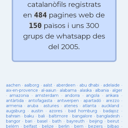
catalanòfils registrats
en
pagines web de
484
països i uns 300
150
grups de whatsapp des
del 2005.
aachen
·
aalborg
·
aalst
·
aberdeen
·
abu dhabi
·
adelaide
·
aix-en-provence
·
al-aaiun
·
alabama
·
alaska
·
albania
·
alger
·
amazonia
·
amsterdam
·
andorra
·
angola
·
ankara
·
antàrtida
·
antofagasta
·
antwerpen
·
apartadó
·
arezzo
·
armenia
·
aruba
·
asturies
·
atenes
·
atlanta
·
auckland
·
augsburg
·
austin
·
azores
·
bad homburg
·
badajoz
·
bahrain
·
baku
·
bali
·
baltimore
·
bangalore
·
bangladesh
·
bangor
·
bari
·
basel
·
bath
·
bayreuth
·
beijing
·
beirut
·
belém
·
belfast
·
belize
·
berlin
·
bern
·
beziers
·
bilbao
·