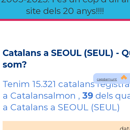
site dels 20 anys!!!!
Catalans a SEOUL (SEUL) - Q
som?
capdamunt
Tenim 15.321 catalans registra
a Catalansalmon ,
39
dels qua
a Catalans a SEOUL (SEUL)
dat