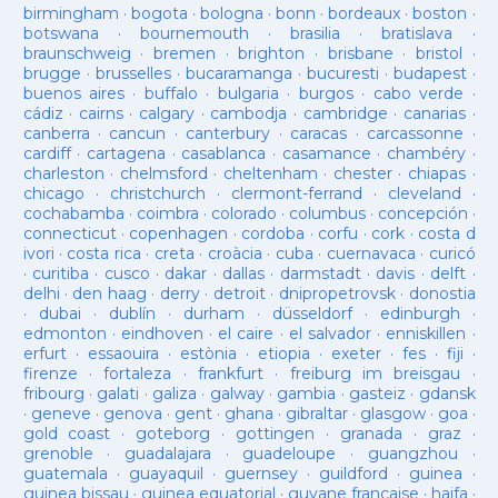
birmingham
·
bogota
·
bologna
·
bonn
·
bordeaux
·
boston
·
botswana
·
bournemouth
·
brasilia
·
bratislava
·
braunschweig
·
bremen
·
brighton
·
brisbane
·
bristol
·
brugge
·
brusselles
·
bucaramanga
·
bucuresti
·
budapest
·
buenos aires
·
buffalo
·
bulgaria
·
burgos
·
cabo verde
·
cádiz
·
cairns
·
calgary
·
cambodja
·
cambridge
·
canarias
·
canberra
·
cancun
·
canterbury
·
caracas
·
carcassonne
·
cardiff
·
cartagena
·
casablanca
·
casamance
·
chambéry
·
charleston
·
chelmsford
·
cheltenham
·
chester
·
chiapas
·
chicago
·
christchurch
·
clermont-ferrand
·
cleveland
·
cochabamba
·
coimbra
·
colorado
·
columbus
·
concepción
·
connecticut
·
copenhagen
·
cordoba
·
corfu
·
cork
·
costa d
ivori
·
costa rica
·
creta
·
croàcia
·
cuba
·
cuernavaca
·
curicó
·
curitiba
·
cusco
·
dakar
·
dallas
·
darmstadt
·
davis
·
delft
·
delhi
·
den haag
·
derry
·
detroit
·
dnipropetrovsk
·
donostia
·
dubai
·
dublín
·
durham
·
düsseldorf
·
edinburgh
·
edmonton
·
eindhoven
·
el caire
·
el salvador
·
enniskillen
·
erfurt
·
essaouira
·
estònia
·
etiopia
·
exeter
·
fes
·
fiji
·
firenze
·
fortaleza
·
frankfurt
·
freiburg im breisgau
·
fribourg
·
galati
·
galiza
·
galway
·
gambia
·
gasteiz
·
gdansk
·
geneve
·
genova
·
gent
·
ghana
·
gibraltar
·
glasgow
·
goa
·
gold coast
·
goteborg
·
gottingen
·
granada
·
graz
·
grenoble
·
guadalajara
·
guadeloupe
·
guangzhou
·
guatemala
·
guayaquil
·
guernsey
·
guildford
·
guinea
·
guinea bissau
·
guinea equatorial
·
guyane française
·
haifa
·