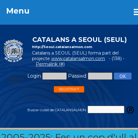
Menu
Menu
CATALANS A SEOUL (SEUL)
http://Seoul.catalansalmon.com
Catalans a SEOUL (SEUL) forma part del
projecte
www.catalansalmon.com
- (138) -
Permalink (#)
Login
Passwd
Password
perdut?
REGISTRA'T
Buscar ciutat de CATALANSALMON:
2005-2025: Fes un cop d'ull al