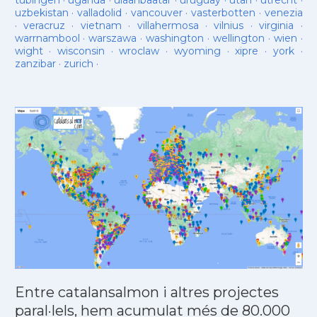
tübingen
·
uganda
·
ulaanbaatar
·
uruguay
·
utah
·
utrecht
·
uzbekistan
·
valladolid
·
vancouver
·
vasterbotten
·
venezia
·
veracruz
·
vietnam
·
villahermosa
·
vilnius
·
virginia
·
warrnambool
·
warszawa
·
washington
·
wellington
·
wien
·
wight
·
wisconsin
·
wroclaw
·
wyoming
·
xipre
·
york
·
zanzibar
·
zurich
·
Entre catalansalmon i altres projectes
paral·lels, hem acumulat més de 80.000