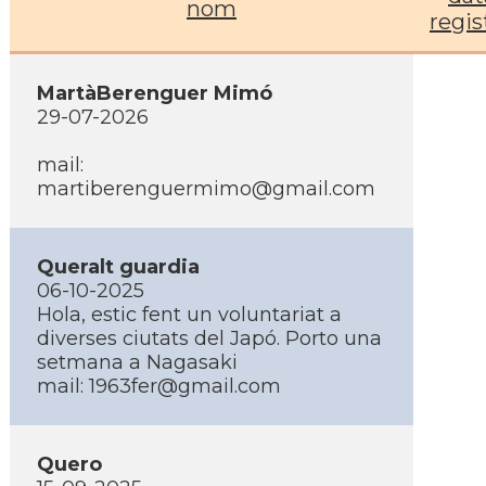
nom
regis
MartàBerenguer Mimó
29-07-2026
mail:
martiberenguermimo@gmail.com
Queralt guardia
06-10-2025
Hola, estic fent un voluntariat a
diverses ciutats del Japó. Porto una
setmana a Nagasaki
mail: 1963fer@gmail.com
Quero