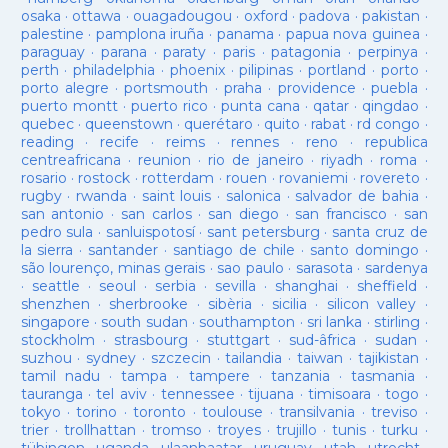
osaka
·
ottawa
·
ouagadougou
·
oxford
·
padova
·
pakistan
·
palestine
·
pamplona iruña
·
panama
·
papua nova guinea
·
paraguay
·
parana
·
paraty
·
paris
·
patagonia
·
perpinya
·
perth
·
philadelphia
·
phoenix
·
pilipinas
·
portland
·
porto
·
porto alegre
·
portsmouth
·
praha
·
providence
·
puebla
·
puerto montt
·
puerto rico
·
punta cana
·
qatar
·
qingdao
·
quebec
·
queenstown
·
querétaro
·
quito
·
rabat
·
rd congo
·
reading
·
recife
·
reims
·
rennes
·
reno
·
republica
centreafricana
·
reunion
·
rio de janeiro
·
riyadh
·
roma
·
rosario
·
rostock
·
rotterdam
·
rouen
·
rovaniemi
·
rovereto
·
rugby
·
rwanda
·
saint louis
·
salonica
·
salvador de bahia
·
san antonio
·
san carlos
·
san diego
·
san francisco
·
san
pedro sula
·
sanluispotosí
·
sant petersburg
·
santa cruz de
la sierra
·
santander
·
santiago de chile
·
santo domingo
·
são lourenço, minas gerais
·
sao paulo
·
sarasota
·
sardenya
·
seattle
·
seoul
·
serbia
·
sevilla
·
shanghai
·
sheffield
·
shenzhen
·
sherbrooke
·
sibèria
·
sicilia
·
silicon valley
·
singapore
·
south sudan
·
southampton
·
sri lanka
·
stirling
·
stockholm
·
strasbourg
·
stuttgart
·
sud-âfrica
·
sudan
·
suzhou
·
sydney
·
szczecin
·
tailandia
·
taiwan
·
tajikistan
·
tamil nadu
·
tampa
·
tampere
·
tanzania
·
tasmania
·
tauranga
·
tel aviv
·
tennessee
·
tijuana
·
timisoara
·
togo
·
tokyo
·
torino
·
toronto
·
toulouse
·
transilvania
·
treviso
·
trier
·
trollhattan
·
tromso
·
troyes
·
trujillo
·
tunis
·
turku
·