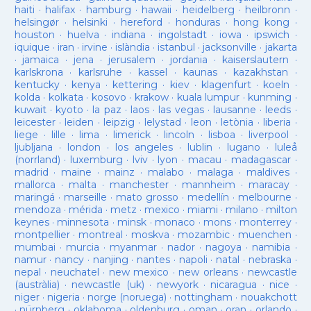
haiti
·
halifax
·
hamburg
·
hawaii
·
heidelberg
·
heilbronn
·
helsingør
·
helsinki
·
hereford
·
honduras
·
hong kong
·
houston
·
huelva
·
indiana
·
ingolstadt
·
iowa
·
ipswich
·
iquique
·
iran
·
irvine
·
islàndia
·
istanbul
·
jacksonville
·
jakarta
·
jamaica
·
jena
·
jerusalem
·
jordania
·
kaiserslautern
·
karlskrona
·
karlsruhe
·
kassel
·
kaunas
·
kazakhstan
·
kentucky
·
kenya
·
kettering
·
kiev
·
klagenfurt
·
koeln
·
kolda
·
kolkata
·
kosovo
·
krakow
·
kuala lumpur
·
kunming
·
kuwait
·
kyoto
·
la paz
·
laos
·
las vegas
·
lausanne
·
leeds
·
leicester
·
leiden
·
leipzig
·
lelystad
·
leon
·
letònia
·
liberia
·
liege
·
lille
·
lima
·
limerick
·
lincoln
·
lisboa
·
liverpool
·
ljubljana
·
london
·
los angeles
·
lublin
·
lugano
·
luleå
(norrland)
·
luxemburg
·
lviv
·
lyon
·
macau
·
madagascar
·
madrid
·
maine
·
mainz
·
malabo
·
malaga
·
maldives
·
mallorca
·
malta
·
manchester
·
mannheim
·
maracay
·
maringá
·
marseille
·
mato grosso
·
medellín
·
melbourne
·
mendoza
·
mérida
·
metz
·
mexico
·
miami
·
milano
·
milton
keynes
·
minnesota
·
minsk
·
monaco
·
mons
·
monterrey
·
montpellier
·
montreal
·
moskva
·
mozambic
·
muenchen
·
mumbai
·
murcia
·
myanmar
·
nador
·
nagoya
·
namibia
·
namur
·
nancy
·
nanjing
·
nantes
·
napoli
·
natal
·
nebraska
·
nepal
·
neuchatel
·
new mexico
·
new orleans
·
newcastle
(austràlia)
·
newcastle (uk)
·
newyork
·
nicaragua
·
nice
·
niger
·
nigeria
·
norge (noruega)
·
nottingham
·
nouakchott
·
nürnberg
·
oklahoma
·
oldenburg
·
oman
·
oran
·
orlando
·