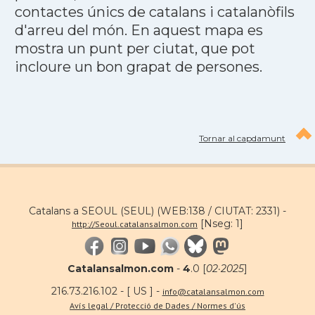
contactes únics de catalans i catalanòfils
d'arreu del món. En aquest mapa es
mostra un punt per ciutat, que pot
incloure un bon grapat de persones.
Tornar al capdamunt
Catalans a SEOUL (SEUL) (WEB:138 / CIUTAT: 2331) -
[Nseg: 1]
http://Seoul.catalansalmon.com
Catalansalmon.com
-
4
.0 [
02·2025
]
216.73.216.102 - [ US ] -
info@catalansalmon.com
Avís legal / Protecció de Dades / Normes d'ús