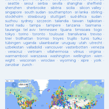
·
seattle
·
seoul
·
serbia
·
sevilla
·
shanghai
·
sheffield
·
shenzhen
·
sherbrooke
·
sibèria
·
sicilia
·
silicon valley
·
singapore
·
south sudan
·
southampton
·
sri lanka
·
stirling
·
stockholm
·
strasbourg
·
stuttgart
·
sud-âfrica
·
sudan
·
suzhou
·
sydney
·
szczecin
·
tailandia
·
taiwan
·
tajikistan
·
tamil nadu
·
tampa
·
tampere
·
tanzania
·
tasmania
·
tauranga
·
tel aviv
·
tennessee
·
tijuana
·
timisoara
·
togo
·
tokyo
·
torino
·
toronto
·
toulouse
·
transilvania
·
treviso
·
trier
·
trollhattan
·
tromso
·
troyes
·
trujillo
·
tunis
·
turku
·
tübingen
·
uganda
·
ulaanbaatar
·
uruguay
·
utah
·
utrecht
·
uzbekistan
·
valladolid
·
vancouver
·
vasterbotten
·
venezia
·
veracruz
·
vietnam
·
villahermosa
·
vilnius
·
virginia
·
warrnambool
·
warszawa
·
washington
·
wellington
·
wien
·
wight
·
wisconsin
·
wroclaw
·
wyoming
·
xipre
·
york
·
zanzibar
·
zurich
·