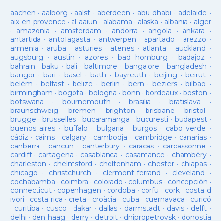
aachen
·
aalborg
·
aalst
·
aberdeen
·
abu dhabi
·
adelaide
·
aix-en-provence
·
al-aaiun
·
alabama
·
alaska
·
albania
·
alger
·
amazonia
·
amsterdam
·
andorra
·
angola
·
ankara
·
antàrtida
·
antofagasta
·
antwerpen
·
apartadó
·
arezzo
·
armenia
·
aruba
·
asturies
·
atenes
·
atlanta
·
auckland
·
augsburg
·
austin
·
azores
·
bad homburg
·
badajoz
·
bahrain
·
baku
·
bali
·
baltimore
·
bangalore
·
bangladesh
·
bangor
·
bari
·
basel
·
bath
·
bayreuth
·
beijing
·
beirut
·
belém
·
belfast
·
belize
·
berlin
·
bern
·
beziers
·
bilbao
·
birmingham
·
bogota
·
bologna
·
bonn
·
bordeaux
·
boston
·
botswana
·
bournemouth
·
brasilia
·
bratislava
·
braunschweig
·
bremen
·
brighton
·
brisbane
·
bristol
·
brugge
·
brusselles
·
bucaramanga
·
bucuresti
·
budapest
·
buenos aires
·
buffalo
·
bulgaria
·
burgos
·
cabo verde
·
cádiz
·
cairns
·
calgary
·
cambodja
·
cambridge
·
canarias
·
canberra
·
cancun
·
canterbury
·
caracas
·
carcassonne
·
cardiff
·
cartagena
·
casablanca
·
casamance
·
chambéry
·
charleston
·
chelmsford
·
cheltenham
·
chester
·
chiapas
·
chicago
·
christchurch
·
clermont-ferrand
·
cleveland
·
cochabamba
·
coimbra
·
colorado
·
columbus
·
concepción
·
connecticut
·
copenhagen
·
cordoba
·
corfu
·
cork
·
costa d
ivori
·
costa rica
·
creta
·
croàcia
·
cuba
·
cuernavaca
·
curicó
·
curitiba
·
cusco
·
dakar
·
dallas
·
darmstadt
·
davis
·
delft
·
delhi
·
den haag
·
derry
·
detroit
·
dnipropetrovsk
·
donostia