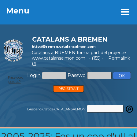
Menu
Menu
CATALANS A BREMEN
http://Bremen.catalansalmon.com
Catalans a BREMEN forma part del projecte
www.catalansalmon.com
- (155) -
Permalink
(#)
Login
Passwd
Password
perdut?
REGISTRA'T
Buscar ciutat de CATALANSALMON:
2005-2025: Fes un cop d'ull al