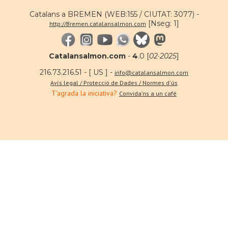
Catalans a BREMEN (WEB:155 / CIUTAT: 3077) -
[Nseg: 1]
http://Bremen.catalansalmon.com
Catalansalmon.com
-
4
.0 [
02·2025
]
216.73.216.51 - [ US ] -
info@catalansalmon.com
Avís legal / Protecció de Dades / Normes d'ús
T'agrada la iniciativa?
Convida'ns a un café