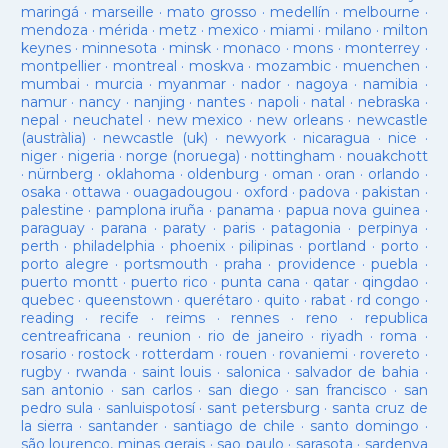
maringá
·
marseille
·
mato grosso
·
medellín
·
melbourne
·
mendoza
·
mérida
·
metz
·
mexico
·
miami
·
milano
·
milton
keynes
·
minnesota
·
minsk
·
monaco
·
mons
·
monterrey
·
montpellier
·
montreal
·
moskva
·
mozambic
·
muenchen
·
mumbai
·
murcia
·
myanmar
·
nador
·
nagoya
·
namibia
·
namur
·
nancy
·
nanjing
·
nantes
·
napoli
·
natal
·
nebraska
·
nepal
·
neuchatel
·
new mexico
·
new orleans
·
newcastle
(austràlia)
·
newcastle (uk)
·
newyork
·
nicaragua
·
nice
·
niger
·
nigeria
·
norge (noruega)
·
nottingham
·
nouakchott
·
nürnberg
·
oklahoma
·
oldenburg
·
oman
·
oran
·
orlando
·
osaka
·
ottawa
·
ouagadougou
·
oxford
·
padova
·
pakistan
·
palestine
·
pamplona iruña
·
panama
·
papua nova guinea
·
paraguay
·
parana
·
paraty
·
paris
·
patagonia
·
perpinya
·
perth
·
philadelphia
·
phoenix
·
pilipinas
·
portland
·
porto
·
porto alegre
·
portsmouth
·
praha
·
providence
·
puebla
·
puerto montt
·
puerto rico
·
punta cana
·
qatar
·
qingdao
·
quebec
·
queenstown
·
querétaro
·
quito
·
rabat
·
rd congo
·
reading
·
recife
·
reims
·
rennes
·
reno
·
republica
centreafricana
·
reunion
·
rio de janeiro
·
riyadh
·
roma
·
rosario
·
rostock
·
rotterdam
·
rouen
·
rovaniemi
·
rovereto
·
rugby
·
rwanda
·
saint louis
·
salonica
·
salvador de bahia
·
san antonio
·
san carlos
·
san diego
·
san francisco
·
san
pedro sula
·
sanluispotosí
·
sant petersburg
·
santa cruz de
la sierra
·
santander
·
santiago de chile
·
santo domingo
·
são lourenço, minas gerais
·
sao paulo
·
sarasota
·
sardenya