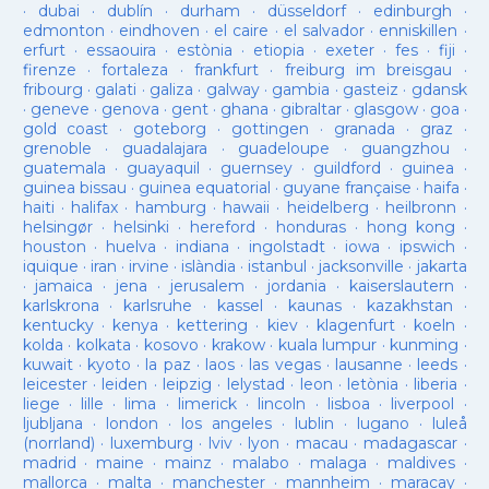
·
dubai
·
dublín
·
durham
·
düsseldorf
·
edinburgh
·
edmonton
·
eindhoven
·
el caire
·
el salvador
·
enniskillen
·
erfurt
·
essaouira
·
estònia
·
etiopia
·
exeter
·
fes
·
fiji
·
firenze
·
fortaleza
·
frankfurt
·
freiburg im breisgau
·
fribourg
·
galati
·
galiza
·
galway
·
gambia
·
gasteiz
·
gdansk
·
geneve
·
genova
·
gent
·
ghana
·
gibraltar
·
glasgow
·
goa
·
gold coast
·
goteborg
·
gottingen
·
granada
·
graz
·
grenoble
·
guadalajara
·
guadeloupe
·
guangzhou
·
guatemala
·
guayaquil
·
guernsey
·
guildford
·
guinea
·
guinea bissau
·
guinea equatorial
·
guyane française
·
haifa
·
haiti
·
halifax
·
hamburg
·
hawaii
·
heidelberg
·
heilbronn
·
helsingør
·
helsinki
·
hereford
·
honduras
·
hong kong
·
houston
·
huelva
·
indiana
·
ingolstadt
·
iowa
·
ipswich
·
iquique
·
iran
·
irvine
·
islàndia
·
istanbul
·
jacksonville
·
jakarta
·
jamaica
·
jena
·
jerusalem
·
jordania
·
kaiserslautern
·
karlskrona
·
karlsruhe
·
kassel
·
kaunas
·
kazakhstan
·
kentucky
·
kenya
·
kettering
·
kiev
·
klagenfurt
·
koeln
·
kolda
·
kolkata
·
kosovo
·
krakow
·
kuala lumpur
·
kunming
·
kuwait
·
kyoto
·
la paz
·
laos
·
las vegas
·
lausanne
·
leeds
·
leicester
·
leiden
·
leipzig
·
lelystad
·
leon
·
letònia
·
liberia
·
liege
·
lille
·
lima
·
limerick
·
lincoln
·
lisboa
·
liverpool
·
ljubljana
·
london
·
los angeles
·
lublin
·
lugano
·
luleå
(norrland)
·
luxemburg
·
lviv
·
lyon
·
macau
·
madagascar
·
madrid
·
maine
·
mainz
·
malabo
·
malaga
·
maldives
·
mallorca
·
malta
·
manchester
·
mannheim
·
maracay
·