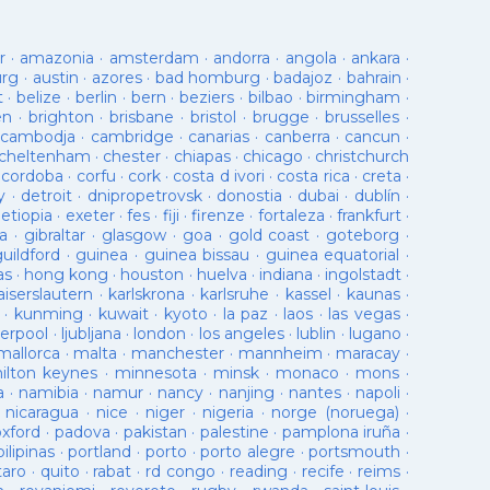
r
·
amazonia
·
amsterdam
·
andorra
·
angola
·
ankara
·
urg
·
austin
·
azores
·
bad homburg
·
badajoz
·
bahrain
·
t
·
belize
·
berlin
·
bern
·
beziers
·
bilbao
·
birmingham
·
en
·
brighton
·
brisbane
·
bristol
·
brugge
·
brusselles
·
cambodja
·
cambridge
·
canarias
·
canberra
·
cancun
·
cheltenham
·
chester
·
chiapas
·
chicago
·
christchurch
·
cordoba
·
corfu
·
cork
·
costa d ivori
·
costa rica
·
creta
·
y
·
detroit
·
dnipropetrovsk
·
donostia
·
dubai
·
dublín
·
·
etiopia
·
exeter
·
fes
·
fiji
·
firenze
·
fortaleza
·
frankfurt
·
a
·
gibraltar
·
glasgow
·
goa
·
gold coast
·
goteborg
·
guildford
·
guinea
·
guinea bissau
·
guinea equatorial
·
as
·
hong kong
·
houston
·
huelva
·
indiana
·
ingolstadt
·
aiserslautern
·
karlskrona
·
karlsruhe
·
kassel
·
kaunas
·
·
kunming
·
kuwait
·
kyoto
·
la paz
·
laos
·
las vegas
·
verpool
·
ljubljana
·
london
·
los angeles
·
lublin
·
lugano
·
mallorca
·
malta
·
manchester
·
mannheim
·
maracay
·
ilton keynes
·
minnesota
·
minsk
·
monaco
·
mons
·
a
·
namibia
·
namur
·
nancy
·
nanjing
·
nantes
·
napoli
·
·
nicaragua
·
nice
·
niger
·
nigeria
·
norge (noruega)
·
oxford
·
padova
·
pakistan
·
palestine
·
pamplona iruña
·
pilipinas
·
portland
·
porto
·
porto alegre
·
portsmouth
·
taro
·
quito
·
rabat
·
rd congo
·
reading
·
recife
·
reims
·