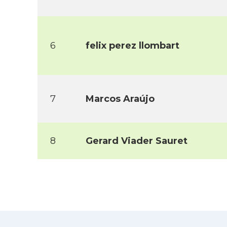
6
felix perez llombart
7
Marcos Araújo
8
Gerard Viader Sauret