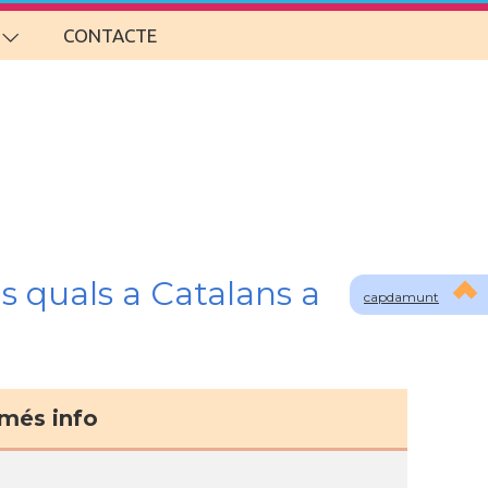
CONTACTE
s quals a Catalans a
capdamunt
més info