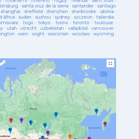
n
·
rovaniemi
·
rovereto
·
rugby
·
rwanda
·
saint louis
·
tersburg
·
santa cruz de la sierra
·
santander
·
santiago
·
shanghai
·
sheffield
·
shenzhen
·
sherbrooke
·
sibèria
·
d-âfrica
·
sudan
·
suzhou
·
sydney
·
szczecin
·
tailandia
·
timisoara
·
togo
·
tokyo
·
torino
·
toronto
·
toulouse
·
ay
·
utah
·
utrecht
·
uzbekistan
·
valladolid
·
vancouver
·
lington
·
wien
·
wight
·
wisconsin
·
wroclaw
·
wyoming
·