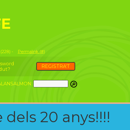
FE
(228) -
Permalink (#)
ssword
REGISTRA'T
dut?
ATALANSALMON:
 dels 20 anys!!!!