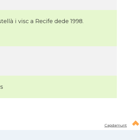
ellà i visc a Recife dede 1998.
ys
Capdamunt