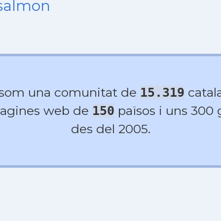
nsalmon
 som una comunitat de
catala
15.319
agines web de
països i uns 300
150
des del 2005.