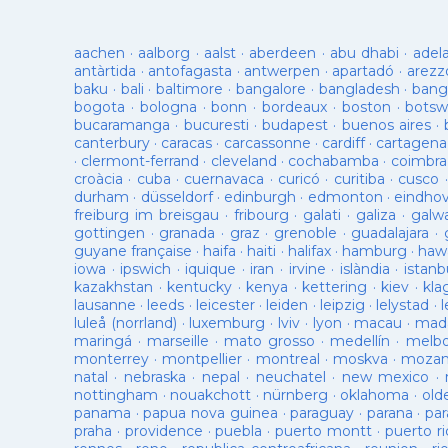
aachen
·
aalborg
·
aalst
·
aberdeen
·
abu dhabi
·
adel
antàrtida
·
antofagasta
·
antwerpen
·
apartadó
·
arezz
baku
·
bali
·
baltimore
·
bangalore
·
bangladesh
·
bang
bogota
·
bologna
·
bonn
·
bordeaux
·
boston
·
botsw
bucaramanga
·
bucuresti
·
budapest
·
buenos aires
·
canterbury
·
caracas
·
carcassonne
·
cardiff
·
cartagena
·
clermont-ferrand
·
cleveland
·
cochabamba
·
coimbra
croàcia
·
cuba
·
cuernavaca
·
curicó
·
curitiba
·
cusco
durham
·
düsseldorf
·
edinburgh
·
edmonton
·
eindho
freiburg im breisgau
·
fribourg
·
galati
·
galiza
·
galw
gottingen
·
granada
·
graz
·
grenoble
·
guadalajara
·
guyane française
·
haifa
·
haiti
·
halifax
·
hamburg
·
hawa
iowa
·
ipswich
·
iquique
·
iran
·
irvine
·
islàndia
·
istanb
kazakhstan
·
kentucky
·
kenya
·
kettering
·
kiev
·
kla
lausanne
·
leeds
·
leicester
·
leiden
·
leipzig
·
lelystad
·
luleå (norrland)
·
luxemburg
·
lviv
·
lyon
·
macau
·
mad
maringá
·
marseille
·
mato grosso
·
medellín
·
melb
monterrey
·
montpellier
·
montreal
·
moskva
·
mozam
natal
·
nebraska
·
nepal
·
neuchatel
·
new mexico
·
nottingham
·
nouakchott
·
nürnberg
·
oklahoma
·
old
panama
·
papua nova guinea
·
paraguay
·
parana
·
par
praha
·
providence
·
puebla
·
puerto montt
·
puerto ri