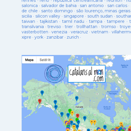
rennes
·
reno
·
republica centreafricana
·
reunion
·
ri
salonica
·
salvador de bahia
·
san antonio
·
san carlos
·
de chile
·
santo domingo
·
são lourenço, minas gerais
sicilia
·
silicon valley
·
singapore
·
south sudan
·
south
taiwan
·
tajikistan
·
tamil nadu
·
tampa
·
tampere
·
transilvania
·
treviso
·
trier
·
trollhattan
·
tromso
·
troye
vasterbotten
·
venezia
·
veracruz
·
vietnam
·
villaherm
xipre
·
york
·
zanzibar
·
zurich
·