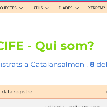
ROJECTES
UTILS
DIADES
XERREM?
CIFE - Qui som?
gistrats a Catalansalmon ,
8
del
data registre