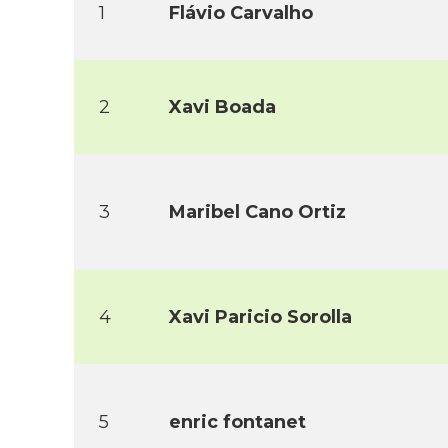
1
Flávio Carvalho
2
Xavi Boada
3
Maribel Cano Ortiz
4
Xavi Paricio Sorolla
5
enric fontanet