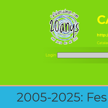
C
http:
Catala
Login
2005-2025: Fes u