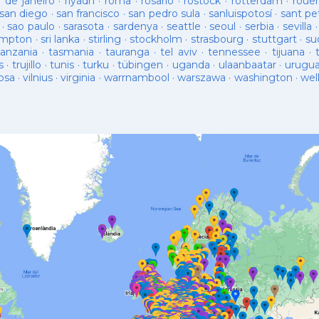
o de janeiro
·
riyadh
·
roma
·
rosario
·
rostock
·
rotterdam
·
roue
san diego
·
san francisco
·
san pedro sula
·
sanluispotosí
·
sant pe
·
sao paulo
·
sarasota
·
sardenya
·
seattle
·
seoul
·
serbia
·
sevilla
ampton
·
sri lanka
·
stirling
·
stockholm
·
strasbourg
·
stuttgart
·
su
tanzania
·
tasmania
·
tauranga
·
tel aviv
·
tennessee
·
tijuana
·
s
·
trujillo
·
tunis
·
turku
·
tübingen
·
uganda
·
ulaanbaatar
·
urugu
osa
·
vilnius
·
virginia
·
warrnambool
·
warszawa
·
washington
·
wel