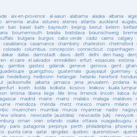
aide
·
aix-en-provence
·
al-aaiun
·
alabama
·
alaska
·
albania
·
alge
o
·
armenia
·
aruba
·
asturies
·
atenes
·
atlanta
·
auckland
·
augsb
or
·
bari
·
basel
·
bath
·
bayreuth
·
beijing
·
beirut
·
belém
·
belfas
ana
·
bournemouth
·
brasilia
·
bratislava
·
braunschweig
·
brem
buffalo
·
bulgaria
·
burgos
·
cabo verde
·
cádiz
·
cairns
·
calgary
·
·
casablanca
·
casamance
·
chambéry
·
charleston
·
chelmsford
·
·
colorado
·
columbus
·
concepción
·
connecticut
·
copenhagen
·
dakar
·
dallas
·
darmstadt
·
davis
·
delft
·
delhi
·
den haag
·
derr
ven
·
el caire
·
el salvador
·
enniskillen
·
erfurt
·
essaouira
·
estònia
ay
·
gambia
·
gasteiz
·
gdansk
·
geneve
·
genova
·
gent
·
ghan
guadeloupe
·
guangzhou
·
guatemala
·
guayaquil
·
guernsey
·
ii
·
heidelberg
·
heilbronn
·
helsingør
·
helsinki
·
hereford
·
hondur
ul
·
jacksonville
·
jakarta
·
jamaica
·
jena
·
jerusalem
·
jordania
·
k
genfurt
·
koeln
·
kolda
·
kolkata
·
kosovo
·
krakow
·
kuala lumpur
leon
·
letònia
·
liberia
·
liege
·
lille
·
lima
·
limerick
·
lincoln
·
lisboa
·
li
agascar
·
madrid
·
maine
·
mainz
·
malabo
·
malaga
·
maldives
·
ourne
·
mendoza
·
mérida
·
metz
·
mexico
·
miami
·
milano
·
m
bic
·
muenchen
·
mumbai
·
murcia
·
myanmar
·
nador
·
nagoy
new orleans
·
newcastle (austràlia)
·
newcastle (uk)
·
newyork
enburg
·
oman
·
oran
·
orlando
·
osaka
·
ottawa
·
ouagadougou
·
aty
·
paris
·
patagonia
·
perpinya
·
perth
·
philadelphia
·
phoenix
·
co
·
punta cana
·
qatar
·
qingdao
·
quebec
·
queenstown
·
queré