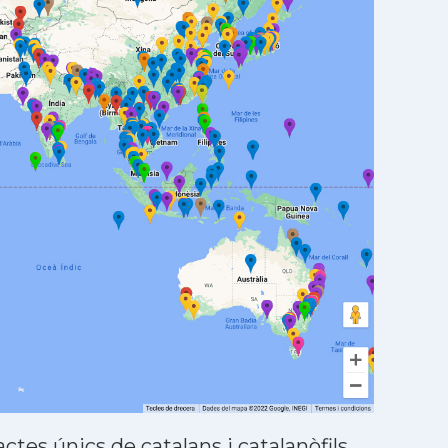
tes únics de catalans i catalanòfils