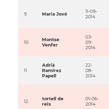
11-09-
9
Maria Jové
2014
03-
Montse
10
09-
Venfer
2014
Adrià
22-
11
Ramirez
08-
Papell
2014
tortell de
01-06-
12
reis
2014