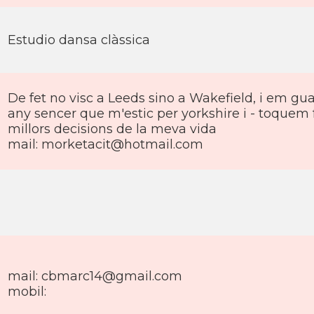
Estudio dansa clàssica
De fet no visc a Leeds sino a Wakefield, i em gua
any sencer que m'estic per yorkshire i - toquem fe
millors decisions de la meva vida
mail: morketacit@hotmail.com
mail: cbmarc14@gmail.com
mobil: