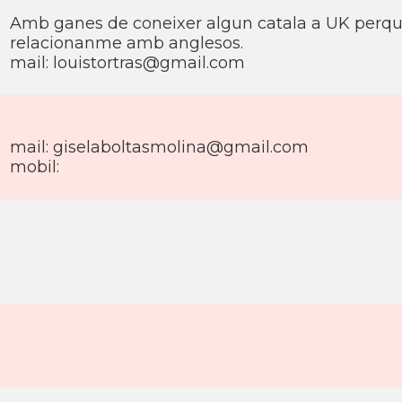
Amb ganes de coneixer algun catala a UK perq
relacionanme amb anglesos.
mail: louistortras@gmail.com
mail: giselaboltasmolina@gmail.com
mobil: