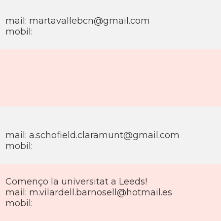
mail: martavallebcn@gmail.com
mobil:
mail: a.schofield.claramunt@gmail.com
mobil:
Començo la universitat a Leeds!
mail: m.vilardell.barnosell@hotmail.es
mobil: