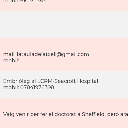
mobil: 610341585
mail: latauladelatxell@gmail.com
mobil:
Embriòleg al LCRM-Seacroft Hospital
mobil: 07841976398
Vaig venir per fer el doctorat a Sheffield, però a