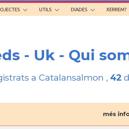
ROJECTES
UTILS
DIADES
XERREM?
eds - Uk - Qui so
gistrats a Catalansalmon ,
42
d
més inf