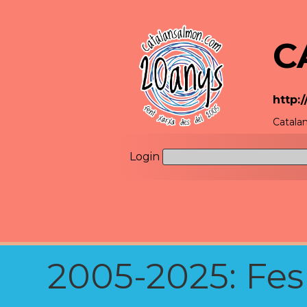
C
http:
Catalan
Login
2005-2025: Fes u