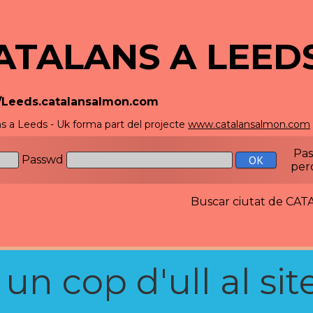
ATALANS A LEEDS
//Leeds.catalansalmon.com
s a Leeds - Uk forma part del projecte
www.catalansalmon.com
Pa
Passwd
per
Buscar ciutat de C
n cop d'ull al site