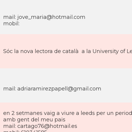
mail: jove_maria@hotmail.com
mobil:
Sóc la nova lectora de català a la University of L
mail: adriaramirezpapell@gmail.com
en 2 setmanes vaig a viure a leeds per un period
amb gent del meu pais
mail: cartago76@hotmail.es