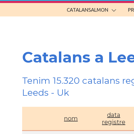
CATALANSALMON
P
Catalans a Le
Tenim 15.320 catalans re
Leeds - Uk
data
nom
registre