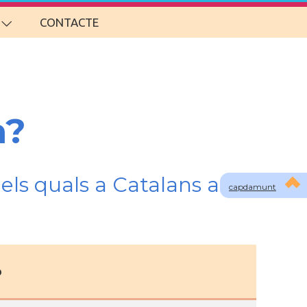
CONTACTE
m?
els quals a Catalans a
capdamunt
o