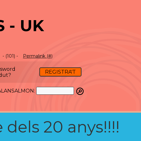
 - UK
- (101) -
Permalink (#)
ssword
REGISTRA'T
dut?
ATALANSALMON:
 dels 20 anys!!!!