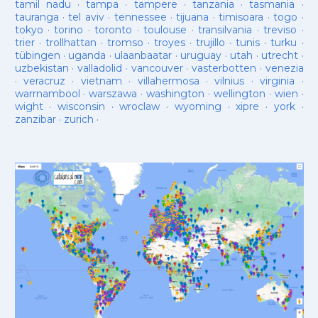
tamil nadu
·
tampa
·
tampere
·
tanzania
·
tasmania
·
tauranga
·
tel aviv
·
tennessee
·
tijuana
·
timisoara
·
togo
·
tokyo
·
torino
·
toronto
·
toulouse
·
transilvania
·
treviso
·
trier
·
trollhattan
·
tromso
·
troyes
·
trujillo
·
tunis
·
turku
·
tübingen
·
uganda
·
ulaanbaatar
·
uruguay
·
utah
·
utrecht
·
uzbekistan
·
valladolid
·
vancouver
·
vasterbotten
·
venezia
·
veracruz
·
vietnam
·
villahermosa
·
vilnius
·
virginia
·
warrnambool
·
warszawa
·
washington
·
wellington
·
wien
·
wight
·
wisconsin
·
wroclaw
·
wyoming
·
xipre
·
york
·
zanzibar
·
zurich
·