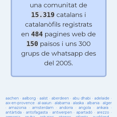
una comunitat de
catalans i
15.319
catalanòfils registrats
en
pagines web de
484
països i uns 300
150
grups de whatsapp des
del 2005.
aachen
·
aalborg
·
aalst
·
aberdeen
·
abu dhabi
·
adelaide
·
aix-en-provence
·
al-aaiun
·
alabama
·
alaska
·
albania
·
alger
·
amazonia
·
amsterdam
·
andorra
·
angola
·
ankara
·
antàrtida
·
antofagasta
·
antwerpen
·
apartadó
·
arezzo
·