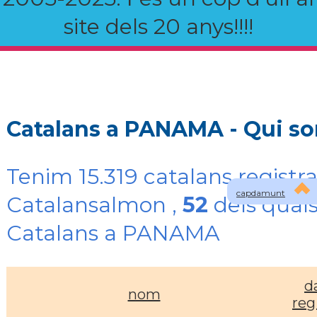
site dels 20 anys!!!!
Catalans a PANAMA - Qui s
Tenim 15.319 catalans registra
capdamunt
Catalansalmon ,
52
dels quals
Catalans a PANAMA
d
nom
reg