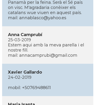
Panamà per la feina. Serà el 5é paí­s
on visc. M'agradaria conèixer els
catalans wue viuen en aquest paí­s.
mail: annablasco@yahoo.es
Anna Camprubí­
25-03-2019
Estem aqui amb la meva parella i el
nostre fill.
mail: annacamprubi@gmail.com
Xavier Gallardo
24-02-2019
mobil: +50769488611
Maria Isanta