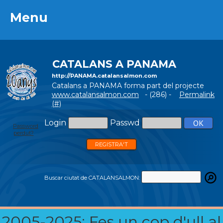
Menu
Menu
CATALANS A PANAMA
http://PANAMA.catalansalmon.com
Catalans a PANAMA forma part del projecte
www.catalansalmon.com
- (286) -
Permalink
(#)
Login
Passwd
Password
perdut?
REGISTRA'T
Buscar ciutat de CATALANSALMON:
2005-2025: Fes un cop d'ull al