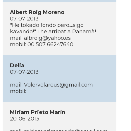
Albert Roig Moreno
07-07-2013
"He tokado fondo pero....sigo
kavando!" i he arribat a Panamà!.
mail: albroig@yahoo.es
mobil: 00 507 66247640
Delia
07-07-2013
mail: Volervolareus@gmail.com
mobil:
Miriam Prieto Marí­n
20-06-2013