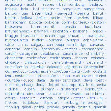
armenia
·
aruba
·
asturies
·
atenes
·
atlanta
·
auckland
·
augsburg
·
austin
·
azores
·
bad homburg
·
badajoz
·
bahrain
·
baku
·
bali
·
baltimore
·
bangalore
·
bangladesh
·
bangor
·
bari
·
basel
·
bath
·
bayreuth
·
beijing
·
beirut
·
belém
·
belfast
·
belize
·
berlin
·
bern
·
beziers
·
bilbao
·
birmingham
·
bogota
·
bologna
·
bonn
·
bordeaux
·
boston
·
botswana
·
bournemouth
·
brasilia
·
bratislava
·
braunschweig
·
bremen
·
brighton
·
brisbane
·
bristol
·
brugge
·
brusselles
·
bucaramanga
·
bucuresti
·
budapest
·
buenos aires
·
buffalo
·
bulgaria
·
burgos
·
cabo verde
·
cádiz
·
cairns
·
calgary
·
cambodja
·
cambridge
·
canarias
·
canberra
·
cancun
·
canterbury
·
caracas
·
carcassonne
·
cardiff
·
cartagena
·
casablanca
·
casamance
·
chambéry
·
charleston
·
chelmsford
·
cheltenham
·
chester
·
chiapas
·
chicago
·
christchurch
·
clermont-ferrand
·
cleveland
·
cochabamba
·
coimbra
·
colorado
·
columbus
·
concepción
·
connecticut
·
copenhagen
·
cordoba
·
corfu
·
cork
·
costa d
ivori
·
costa rica
·
creta
·
croàcia
·
cuba
·
cuernavaca
·
curicó
·
curitiba
·
cusco
·
dakar
·
dallas
·
darmstadt
·
davis
·
delft
·
delhi
·
den haag
·
derry
·
detroit
·
dnipropetrovsk
·
donostia
·
dubai
·
dublín
·
durham
·
düsseldorf
·
edinburgh
·
edmonton
·
eindhoven
·
el caire
·
el salvador
·
enniskillen
·
erfurt
·
essaouira
·
estònia
·
etiopia
·
exeter
·
fes
·
fiji
·
firenze
·
fortaleza
·
frankfurt
·
freiburg im breisgau
·
fribourg
·
galati
·
galiza
·
galway
·
gambia
·
gasteiz
·
gdansk