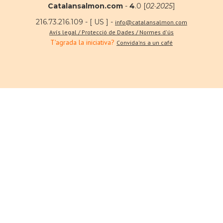
Catalansalmon.com
-
4
.0 [
02·2025
]
216.73.216.109 - [ US ] -
info@catalansalmon.com
Avís legal / Protecció de Dades / Normes d'ús
T'agrada la iniciativa?
Convida'ns a un café