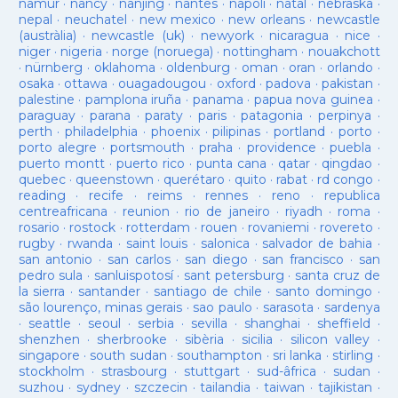
namur
·
nancy
·
nanjing
·
nantes
·
napoli
·
natal
·
nebraska
·
nepal
·
neuchatel
·
new mexico
·
new orleans
·
newcastle
(austràlia)
·
newcastle (uk)
·
newyork
·
nicaragua
·
nice
·
niger
·
nigeria
·
norge (noruega)
·
nottingham
·
nouakchott
·
nürnberg
·
oklahoma
·
oldenburg
·
oman
·
oran
·
orlando
·
osaka
·
ottawa
·
ouagadougou
·
oxford
·
padova
·
pakistan
·
palestine
·
pamplona iruña
·
panama
·
papua nova guinea
·
paraguay
·
parana
·
paraty
·
paris
·
patagonia
·
perpinya
·
perth
·
philadelphia
·
phoenix
·
pilipinas
·
portland
·
porto
·
porto alegre
·
portsmouth
·
praha
·
providence
·
puebla
·
puerto montt
·
puerto rico
·
punta cana
·
qatar
·
qingdao
·
quebec
·
queenstown
·
querétaro
·
quito
·
rabat
·
rd congo
·
reading
·
recife
·
reims
·
rennes
·
reno
·
republica
centreafricana
·
reunion
·
rio de janeiro
·
riyadh
·
roma
·
rosario
·
rostock
·
rotterdam
·
rouen
·
rovaniemi
·
rovereto
·
rugby
·
rwanda
·
saint louis
·
salonica
·
salvador de bahia
·
san antonio
·
san carlos
·
san diego
·
san francisco
·
san
pedro sula
·
sanluispotosí
·
sant petersburg
·
santa cruz de
la sierra
·
santander
·
santiago de chile
·
santo domingo
·
são lourenço, minas gerais
·
sao paulo
·
sarasota
·
sardenya
·
seattle
·
seoul
·
serbia
·
sevilla
·
shanghai
·
sheffield
·
shenzhen
·
sherbrooke
·
sibèria
·
sicilia
·
silicon valley
·
singapore
·
south sudan
·
southampton
·
sri lanka
·
stirling
·
stockholm
·
strasbourg
·
stuttgart
·
sud-âfrica
·
sudan
·
suzhou
·
sydney
·
szczecin
·
tailandia
·
taiwan
·
tajikistan
·