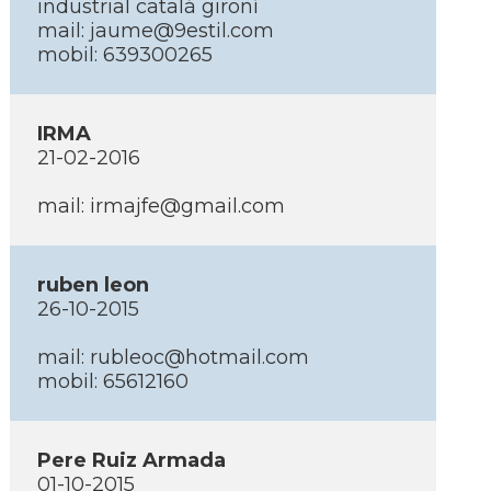
industrial catalá gironí­
mail: jaume@9estil.com
mobil: 639300265
IRMA
21-02-2016
mail: irmajfe@gmail.com
ruben leon
26-10-2015
mail: rubleoc@hotmail.com
mobil: 65612160
Pere Ruiz Armada
01-10-2015