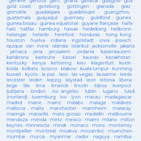
·
geneve
·
genova
·
gent
·
ghana
·
gibraltar
·
glasgow
·
goa
·
gold coast
·
goteborg
·
gottingen
·
granada
·
graz
·
grenoble
·
guadalajara
·
guadeloupe
·
guangzhou
·
guatemala
·
guayaquil
·
guernsey
·
guildford
·
guinea
·
guinea bissau
·
guinea equatorial
·
guyane française
·
haifa
·
haiti
·
halifax
·
hamburg
·
hawaii
·
heidelberg
·
heilbronn
·
helsingør
·
helsinki
·
hereford
·
honduras
·
hong kong
·
houston
·
huelva
·
indiana
·
ingolstadt
·
iowa
·
ipswich
·
iquique
·
iran
·
irvine
·
islàndia
·
istanbul
·
jacksonville
·
jakarta
·
jamaica
·
jena
·
jerusalem
·
jordania
·
kaiserslautern
·
karlskrona
·
karlsruhe
·
kassel
·
kaunas
·
kazakhstan
·
kentucky
·
kenya
·
kettering
·
kiev
·
klagenfurt
·
koeln
·
kolda
·
kolkata
·
kosovo
·
krakow
·
kuala lumpur
·
kunming
·
kuwait
·
kyoto
·
la paz
·
laos
·
las vegas
·
lausanne
·
leeds
·
leicester
·
leiden
·
leipzig
·
lelystad
·
leon
·
letònia
·
liberia
·
liege
·
lille
·
lima
·
limerick
·
lincoln
·
lisboa
·
liverpool
·
ljubljana
·
london
·
los angeles
·
lublin
·
lugano
·
luleå
(norrland)
·
luxemburg
·
lviv
·
lyon
·
macau
·
madagascar
·
madrid
·
maine
·
mainz
·
malabo
·
malaga
·
maldives
·
mallorca
·
malta
·
manchester
·
mannheim
·
maracay
·
maringá
·
marseille
·
mato grosso
·
medellín
·
melbourne
·
mendoza
·
mérida
·
metz
·
mexico
·
miami
·
milano
·
milton
keynes
·
minnesota
·
minsk
·
monaco
·
mons
·
monterrey
·
montpellier
·
montreal
·
moskva
·
mozambic
·
muenchen
·
mumbai
·
murcia
·
myanmar
·
nador
·
nagoya
·
namibia
·