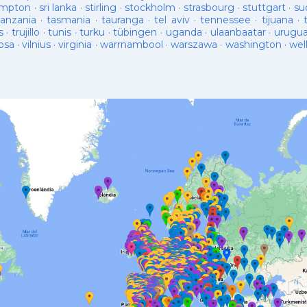
ampton
·
sri lanka
·
stirling
·
stockholm
·
strasbourg
·
stuttgart
·
su
tanzania
·
tasmania
·
tauranga
·
tel aviv
·
tennessee
·
tijuana
·
s
·
trujillo
·
tunis
·
turku
·
tübingen
·
uganda
·
ulaanbaatar
·
urugu
osa
·
vilnius
·
virginia
·
warrnambool
·
warszawa
·
washington
·
wel