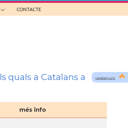
CONTACTE
s quals a Catalans a
capdamunt
més info