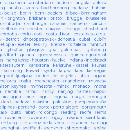
r
·
amazonia
·
amsterdam
·
andorra
·
angola
·
ankara
·
urg
·
austin
·
azores
·
bad homburg
·
badajoz
·
bahrain
·
t
·
belize
·
berlin
·
bern
·
beziers
·
bilbao
·
birmingham
·
en
·
brighton
·
brisbane
·
bristol
·
brugge
·
brusselles
·
cambodja
·
cambridge
·
canarias
·
canberra
·
cancun
·
cheltenham
·
chester
·
chiapas
·
chicago
·
christchurch
·
cordoba
·
corfu
·
cork
·
costa d ivori
·
costa rica
·
creta
·
y
·
detroit
·
dnipropetrovsk
·
donostia
·
dubai
·
dublín
·
·
etiopia
·
exeter
·
fes
·
fiji
·
firenze
·
fortaleza
·
frankfurt
·
a
·
gibraltar
·
glasgow
·
goa
·
gold coast
·
goteborg
·
guildford
·
guinea
·
guinea bissau
·
guinea equatorial
·
as
·
hong kong
·
houston
·
huelva
·
indiana
·
ingolstadt
·
aiserslautern
·
karlskrona
·
karlsruhe
·
kassel
·
kaunas
·
·
kunming
·
kuwait
·
kyoto
·
la paz
·
laos
·
las vegas
·
verpool
·
ljubljana
·
london
·
los angeles
·
lublin
·
lugano
·
mallorca
·
malta
·
manchester
·
mannheim
·
maracay
·
ilton keynes
·
minnesota
·
minsk
·
monaco
·
mons
·
a
·
namibia
·
namur
·
nancy
·
nanjing
·
nantes
·
napoli
·
·
nicaragua
·
nice
·
niger
·
nigeria
·
norge (noruega)
·
oxford
·
padova
·
pakistan
·
palestine
·
pamplona iruña
·
pilipinas
·
portland
·
porto
·
porto alegre
·
portsmouth
·
taro
·
quito
·
rabat
·
rd congo
·
reading
·
recife
·
reims
·
n
·
rovaniemi
·
rovereto
·
rugby
·
rwanda
·
saint louis
·
tersburg
·
santa cruz de la sierra
·
santander
·
santiago
·
shanghai
·
sheffield
·
shenzhen
·
sherbrooke
·
sibèria
·