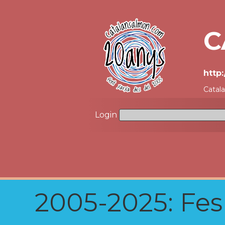
C
http
Catal
Login
2005-2025: Fes u