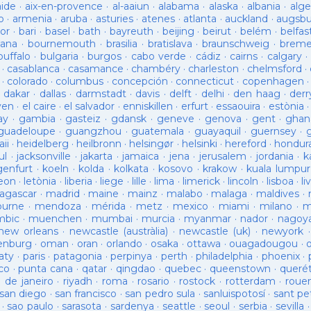
aide
·
aix-en-provence
·
al-aaiun
·
alabama
·
alaska
·
albania
·
alge
o
·
armenia
·
aruba
·
asturies
·
atenes
·
atlanta
·
auckland
·
augsb
or
·
bari
·
basel
·
bath
·
bayreuth
·
beijing
·
beirut
·
belém
·
belfas
ana
·
bournemouth
·
brasilia
·
bratislava
·
braunschweig
·
brem
buffalo
·
bulgaria
·
burgos
·
cabo verde
·
cádiz
·
cairns
·
calgary
·
·
casablanca
·
casamance
·
chambéry
·
charleston
·
chelmsford
·
·
colorado
·
columbus
·
concepción
·
connecticut
·
copenhagen
·
dakar
·
dallas
·
darmstadt
·
davis
·
delft
·
delhi
·
den haag
·
derr
ven
·
el caire
·
el salvador
·
enniskillen
·
erfurt
·
essaouira
·
estònia
ay
·
gambia
·
gasteiz
·
gdansk
·
geneve
·
genova
·
gent
·
ghan
guadeloupe
·
guangzhou
·
guatemala
·
guayaquil
·
guernsey
·
ii
·
heidelberg
·
heilbronn
·
helsingør
·
helsinki
·
hereford
·
hondur
ul
·
jacksonville
·
jakarta
·
jamaica
·
jena
·
jerusalem
·
jordania
·
k
genfurt
·
koeln
·
kolda
·
kolkata
·
kosovo
·
krakow
·
kuala lumpur
leon
·
letònia
·
liberia
·
liege
·
lille
·
lima
·
limerick
·
lincoln
·
lisboa
·
li
agascar
·
madrid
·
maine
·
mainz
·
malabo
·
malaga
·
maldives
·
ourne
·
mendoza
·
mérida
·
metz
·
mexico
·
miami
·
milano
·
m
bic
·
muenchen
·
mumbai
·
murcia
·
myanmar
·
nador
·
nagoy
new orleans
·
newcastle (austràlia)
·
newcastle (uk)
·
newyork
enburg
·
oman
·
oran
·
orlando
·
osaka
·
ottawa
·
ouagadougou
·
aty
·
paris
·
patagonia
·
perpinya
·
perth
·
philadelphia
·
phoenix
·
co
·
punta cana
·
qatar
·
qingdao
·
quebec
·
queenstown
·
queré
o de janeiro
·
riyadh
·
roma
·
rosario
·
rostock
·
rotterdam
·
roue
san diego
·
san francisco
·
san pedro sula
·
sanluispotosí
·
sant pe
·
sao paulo
·
sarasota
·
sardenya
·
seattle
·
seoul
·
serbia
·
sevilla