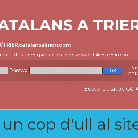
ATALANS A TRIE
://TRIER.catalansalmon.com
ans a TRIER forma part del projecte
www.catalansalmon.com
- (
Pa
Passwd
per
Buscar ciutat de C
n cop d'ull al site