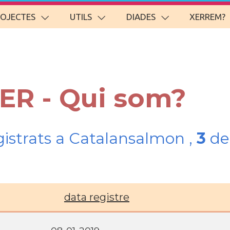
ROJECTES
UTILS
DIADES
XERREM?
IER - Qui som?
gistrats a Catalansalmon ,
3
del
data registre