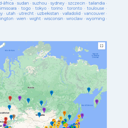
d-âfrica
·
sudan
·
suzhou
·
sydney
·
szczecin
·
tailandia
·
timisoara
·
togo
·
tokyo
·
torino
·
toronto
·
toulouse
·
ay
·
utah
·
utrecht
·
uzbekistan
·
valladolid
·
vancouver
·
lington
·
wien
·
wight
·
wisconsin
·
wroclaw
·
wyoming
·