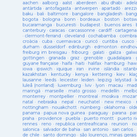
aachen
·
aalborg
·
aalst
·
aberdeen
·
abu dhabi
·
adel
antàrtida
·
antofagasta
·
antwerpen
·
apartadó
·
arezz
baku
·
bali
·
baltimore
·
bangalore
·
bangladesh
·
bang
bogota
·
bologna
·
bonn
·
bordeaux
·
boston
·
botsw
bucaramanga
·
bucuresti
·
budapest
·
buenos aires
·
canterbury
·
caracas
·
carcassonne
·
cardiff
·
cartagena
·
clermont-ferrand
·
cleveland
·
cochabamba
·
coimbra
croàcia
·
cuba
·
cuernavaca
·
curicó
·
curitiba
·
cusco
durham
·
düsseldorf
·
edinburgh
·
edmonton
·
eindho
freiburg im breisgau
·
fribourg
·
galati
·
galiza
·
galw
gottingen
·
granada
·
graz
·
grenoble
·
guadalajara
·
guyane française
·
haifa
·
haiti
·
halifax
·
hamburg
·
hawa
iowa
·
ipswich
·
iquique
·
iran
·
irvine
·
islàndia
·
istanb
kazakhstan
·
kentucky
·
kenya
·
kettering
·
kiev
·
kla
lausanne
·
leeds
·
leicester
·
leiden
·
leipzig
·
lelystad
·
luleå (norrland)
·
luxemburg
·
lviv
·
lyon
·
macau
·
mad
maringá
·
marseille
·
mato grosso
·
medellín
·
melb
monterrey
·
montpellier
·
montreal
·
moskva
·
mozam
natal
·
nebraska
·
nepal
·
neuchatel
·
new mexico
·
nottingham
·
nouakchott
·
nürnberg
·
oklahoma
·
old
panama
·
papua nova guinea
·
paraguay
·
parana
·
par
praha
·
providence
·
puebla
·
puerto montt
·
puerto ri
rennes
·
reno
·
republica centreafricana
·
reunion
·
ri
salonica
·
salvador de bahia
·
san antonio
·
san carlos
·
de chile
·
santo domingo
·
são lourenço, minas gerais