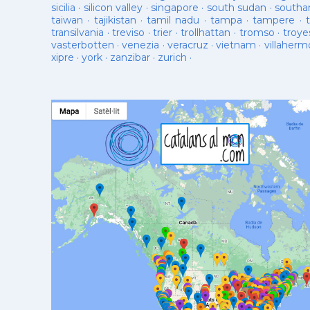
sicilia
·
silicon valley
·
singapore
·
south sudan
·
south
taiwan
·
tajikistan
·
tamil nadu
·
tampa
·
tampere
·
transilvania
·
treviso
·
trier
·
trollhattan
·
tromso
·
troye
vasterbotten
·
venezia
·
veracruz
·
vietnam
·
villaherm
xipre
·
york
·
zanzibar
·
zurich
·