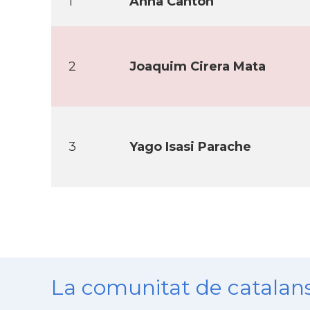
1
Anna Canton
2
Joaquim Cirera Mata
3
Yago Isasi Parache
La comunitat de catala