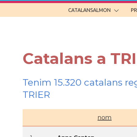
CATALANSALMON
P
Catalans a TR
Tenim 15.320 catalans re
TRIER
nom