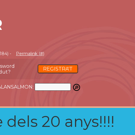
R
184) -
Permalink (#)
ssword
REGISTRA'T
dut?
ATALANSALMON:
 dels 20 anys!!!!