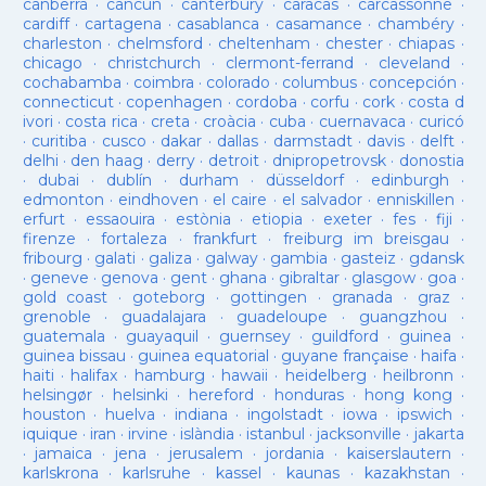
canberra
·
cancun
·
canterbury
·
caracas
·
carcassonne
·
cardiff
·
cartagena
·
casablanca
·
casamance
·
chambéry
·
charleston
·
chelmsford
·
cheltenham
·
chester
·
chiapas
·
chicago
·
christchurch
·
clermont-ferrand
·
cleveland
·
cochabamba
·
coimbra
·
colorado
·
columbus
·
concepción
·
connecticut
·
copenhagen
·
cordoba
·
corfu
·
cork
·
costa d
ivori
·
costa rica
·
creta
·
croàcia
·
cuba
·
cuernavaca
·
curicó
·
curitiba
·
cusco
·
dakar
·
dallas
·
darmstadt
·
davis
·
delft
·
delhi
·
den haag
·
derry
·
detroit
·
dnipropetrovsk
·
donostia
·
dubai
·
dublín
·
durham
·
düsseldorf
·
edinburgh
·
edmonton
·
eindhoven
·
el caire
·
el salvador
·
enniskillen
·
erfurt
·
essaouira
·
estònia
·
etiopia
·
exeter
·
fes
·
fiji
·
firenze
·
fortaleza
·
frankfurt
·
freiburg im breisgau
·
fribourg
·
galati
·
galiza
·
galway
·
gambia
·
gasteiz
·
gdansk
·
geneve
·
genova
·
gent
·
ghana
·
gibraltar
·
glasgow
·
goa
·
gold coast
·
goteborg
·
gottingen
·
granada
·
graz
·
grenoble
·
guadalajara
·
guadeloupe
·
guangzhou
·
guatemala
·
guayaquil
·
guernsey
·
guildford
·
guinea
·
guinea bissau
·
guinea equatorial
·
guyane française
·
haifa
·
haiti
·
halifax
·
hamburg
·
hawaii
·
heidelberg
·
heilbronn
·
helsingør
·
helsinki
·
hereford
·
honduras
·
hong kong
·
houston
·
huelva
·
indiana
·
ingolstadt
·
iowa
·
ipswich
·
iquique
·
iran
·
irvine
·
islàndia
·
istanbul
·
jacksonville
·
jakarta
·
jamaica
·
jena
·
jerusalem
·
jordania
·
kaiserslautern
·
karlskrona
·
karlsruhe
·
kassel
·
kaunas
·
kazakhstan
·