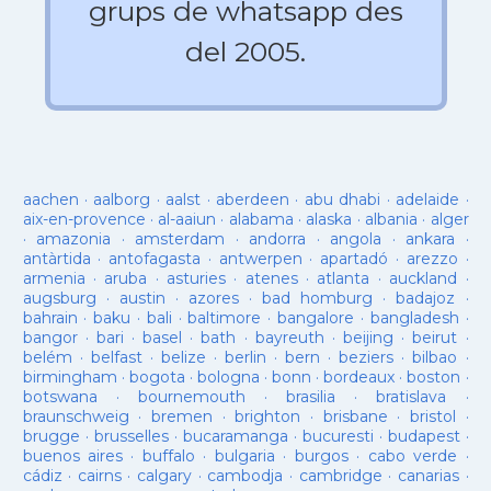
grups de whatsapp des
del 2005.
aachen
·
aalborg
·
aalst
·
aberdeen
·
abu dhabi
·
adelaide
·
aix-en-provence
·
al-aaiun
·
alabama
·
alaska
·
albania
·
alger
·
amazonia
·
amsterdam
·
andorra
·
angola
·
ankara
·
antàrtida
·
antofagasta
·
antwerpen
·
apartadó
·
arezzo
·
armenia
·
aruba
·
asturies
·
atenes
·
atlanta
·
auckland
·
augsburg
·
austin
·
azores
·
bad homburg
·
badajoz
·
bahrain
·
baku
·
bali
·
baltimore
·
bangalore
·
bangladesh
·
bangor
·
bari
·
basel
·
bath
·
bayreuth
·
beijing
·
beirut
·
belém
·
belfast
·
belize
·
berlin
·
bern
·
beziers
·
bilbao
·
birmingham
·
bogota
·
bologna
·
bonn
·
bordeaux
·
boston
·
botswana
·
bournemouth
·
brasilia
·
bratislava
·
braunschweig
·
bremen
·
brighton
·
brisbane
·
bristol
·
brugge
·
brusselles
·
bucaramanga
·
bucuresti
·
budapest
·
buenos aires
·
buffalo
·
bulgaria
·
burgos
·
cabo verde
·
cádiz
·
cairns
·
calgary
·
cambodja
·
cambridge
·
canarias
·