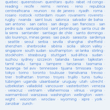
quebec
·
queenstown
·
querétaro
·
quito
·
rabat
·
rd congo
·
reading
·
recife
·
reims
·
rennes
·
reno
·
republica
centreafricana
·
reunion
·
rio de janeiro
·
riyadh
·
roma
·
rosario
·
rostock
·
rotterdam
·
rouen
·
rovaniemi
·
rovereto
·
rugby
·
rwanda
·
saint louis
·
salonica
·
salvador de bahia
·
san antonio
·
san carlos
·
san diego
·
san francisco
·
san
pedro sula
·
sanluispotosí
·
sant petersburg
·
santa cruz de
la sierra
·
santander
·
santiago de chile
·
santo domingo
·
são lourenço, minas gerais
·
sao paulo
·
sarasota
·
sardenya
·
seattle
·
seoul
·
serbia
·
sevilla
·
shanghai
·
sheffield
·
shenzhen
·
sherbrooke
·
sibèria
·
sicilia
·
silicon valley
·
singapore
·
south sudan
·
southampton
·
sri lanka
·
stirling
·
stockholm
·
strasbourg
·
stuttgart
·
sud-âfrica
·
sudan
·
suzhou
·
sydney
·
szczecin
·
tailandia
·
taiwan
·
tajikistan
·
tamil nadu
·
tampa
·
tampere
·
tanzania
·
tasmania
·
tauranga
·
tel aviv
·
tennessee
·
tijuana
·
timisoara
·
togo
·
tokyo
·
torino
·
toronto
·
toulouse
·
transilvania
·
treviso
·
trier
·
trollhattan
·
tromso
·
troyes
·
trujillo
·
tunis
·
turku
·
tübingen
·
uganda
·
ulaanbaatar
·
uruguay
·
utah
·
utrecht
·
uzbekistan
·
valladolid
·
vancouver
·
vasterbotten
·
venezia
·
veracruz
·
vietnam
·
villahermosa
·
vilnius
·
virginia
·
warrnambool
·
warszawa
·
washington
·
wellington
·
wien
·
wight
·
wisconsin
·
wroclaw
·
wyoming
·
xipre
·
york
·
zanzibar
·
zurich
·