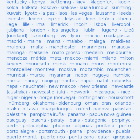
kentucky
·
kenya
·
kettering
·
kiev
·
klagenfurt
·
koeln
·
kolda
·
kolkata
·
kosovo
·
krakow
·
kuala lumpur
·
kunming
·
kuwait
·
kyoto
·
la paz
·
laos
·
las vegas
·
lausanne
·
leeds
·
leicester
·
leiden
·
leipzig
·
lelystad
·
leon
·
letònia
·
liberia
·
liege
·
lille
·
lima
·
limerick
·
lincoln
·
lisboa
·
liverpool
·
ljubljana
·
london
·
los angeles
·
lublin
·
lugano
·
luleå
(norrland)
·
luxemburg
·
lviv
·
lyon
·
macau
·
madagascar
·
madrid
·
maine
·
mainz
·
malabo
·
malaga
·
maldives
·
mallorca
·
malta
·
manchester
·
mannheim
·
maracay
·
maringá
·
marseille
·
mato grosso
·
medellín
·
melbourne
·
mendoza
·
mérida
·
metz
·
mexico
·
miami
·
milano
·
milton
keynes
·
minnesota
·
minsk
·
monaco
·
mons
·
monterrey
·
montpellier
·
montreal
·
moskva
·
mozambic
·
muenchen
·
mumbai
·
murcia
·
myanmar
·
nador
·
nagoya
·
namibia
·
namur
·
nancy
·
nanjing
·
nantes
·
napoli
·
natal
·
nebraska
·
nepal
·
neuchatel
·
new mexico
·
new orleans
·
newcastle
(austràlia)
·
newcastle (uk)
·
newyork
·
nicaragua
·
nice
·
niger
·
nigeria
·
norge (noruega)
·
nottingham
·
nouakchott
·
nürnberg
·
oklahoma
·
oldenburg
·
oman
·
oran
·
orlando
·
osaka
·
ottawa
·
ouagadougou
·
oxford
·
padova
·
pakistan
·
palestine
·
pamplona iruña
·
panama
·
papua nova guinea
·
paraguay
·
parana
·
paraty
·
paris
·
patagonia
·
perpinya
·
perth
·
philadelphia
·
phoenix
·
pilipinas
·
portland
·
porto
·
porto alegre
·
portsmouth
·
praha
·
providence
·
puebla
·
puerto montt
·
puerto rico
·
punta cana
·
qatar
·
qingdao
·