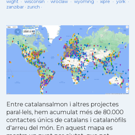
wight
·
wisconsin
·
wroclaw
·
wyoming
·
xipre
·
york
·
zanzibar
·
zurich
·
Entre catalansalmon i altres projectes
paral·lels, hem acumulat més de 80.000
contactes únics de catalans i catalanòfils
d'arreu del món. En aquest mapa es