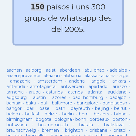
països i uns 300
150
grups de whatsapp des
del 2005.
aachen
·
aalborg
·
aalst
·
aberdeen
·
abu dhabi
·
adelaide
·
aix-en-provence
·
al-aaiun
·
alabama
·
alaska
·
albania
·
alger
·
amazonia
·
amsterdam
·
andorra
·
angola
·
ankara
·
antàrtida
·
antofagasta
·
antwerpen
·
apartadó
·
arezzo
·
armenia
·
aruba
·
asturies
·
atenes
·
atlanta
·
auckland
·
augsburg
·
austin
·
azores
·
bad homburg
·
badajoz
·
bahrain
·
baku
·
bali
·
baltimore
·
bangalore
·
bangladesh
·
bangor
·
bari
·
basel
·
bath
·
bayreuth
·
beijing
·
beirut
·
belém
·
belfast
·
belize
·
berlin
·
bern
·
beziers
·
bilbao
·
birmingham
·
bogota
·
bologna
·
bonn
·
bordeaux
·
boston
·
botswana
·
bournemouth
·
brasilia
·
bratislava
·
braunschweig
·
bremen
·
brighton
·
brisbane
·
bristol
·
brugge
·
brusselles
·
bucaramanga
·
bucuresti
·
budapest
·