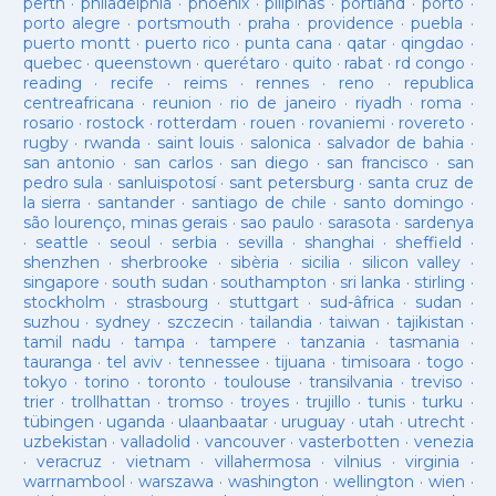
perth
·
philadelphia
·
phoenix
·
pilipinas
·
portland
·
porto
·
porto alegre
·
portsmouth
·
praha
·
providence
·
puebla
·
puerto montt
·
puerto rico
·
punta cana
·
qatar
·
qingdao
·
quebec
·
queenstown
·
querétaro
·
quito
·
rabat
·
rd congo
·
reading
·
recife
·
reims
·
rennes
·
reno
·
republica
centreafricana
·
reunion
·
rio de janeiro
·
riyadh
·
roma
·
rosario
·
rostock
·
rotterdam
·
rouen
·
rovaniemi
·
rovereto
·
rugby
·
rwanda
·
saint louis
·
salonica
·
salvador de bahia
·
san antonio
·
san carlos
·
san diego
·
san francisco
·
san
pedro sula
·
sanluispotosí
·
sant petersburg
·
santa cruz de
la sierra
·
santander
·
santiago de chile
·
santo domingo
·
são lourenço, minas gerais
·
sao paulo
·
sarasota
·
sardenya
·
seattle
·
seoul
·
serbia
·
sevilla
·
shanghai
·
sheffield
·
shenzhen
·
sherbrooke
·
sibèria
·
sicilia
·
silicon valley
·
singapore
·
south sudan
·
southampton
·
sri lanka
·
stirling
·
stockholm
·
strasbourg
·
stuttgart
·
sud-âfrica
·
sudan
·
suzhou
·
sydney
·
szczecin
·
tailandia
·
taiwan
·
tajikistan
·
tamil nadu
·
tampa
·
tampere
·
tanzania
·
tasmania
·
tauranga
·
tel aviv
·
tennessee
·
tijuana
·
timisoara
·
togo
·
tokyo
·
torino
·
toronto
·
toulouse
·
transilvania
·
treviso
·
trier
·
trollhattan
·
tromso
·
troyes
·
trujillo
·
tunis
·
turku
·
tübingen
·
uganda
·
ulaanbaatar
·
uruguay
·
utah
·
utrecht
·
uzbekistan
·
valladolid
·
vancouver
·
vasterbotten
·
venezia
·
veracruz
·
vietnam
·
villahermosa
·
vilnius
·
virginia
·
warrnambool
·
warszawa
·
washington
·
wellington
·
wien
·