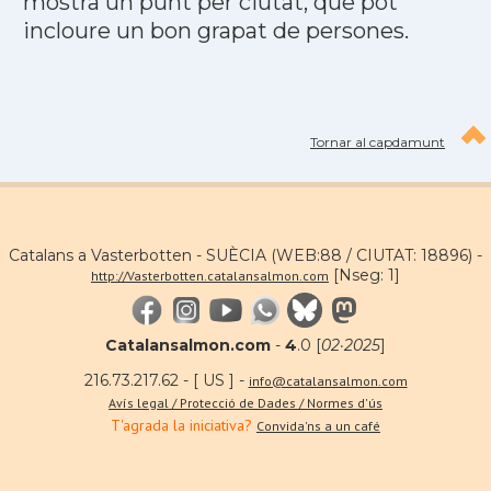
mostra un punt per ciutat, que pot
incloure un bon grapat de persones.
Tornar al capdamunt
Catalans a Vasterbotten - SUÈCIA (WEB:88 / CIUTAT: 18896) -
[Nseg: 1]
http://Vasterbotten.catalansalmon.com
Catalansalmon.com
-
4
.0 [
02·2025
]
216.73.217.62 - [ US ] -
info@catalansalmon.com
Avís legal / Protecció de Dades / Normes d'ús
T'agrada la iniciativa?
Convida'ns a un café