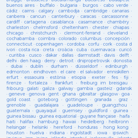
buenos aires
·
buffalo
·
bulgaria
·
burgos
·
cabo verde
·
cádiz
·
cairns
·
calgary
·
cambodja
·
cambridge
·
canarias
·
canberra
·
cancun
·
canterbury
·
caracas
·
carcassonne
·
cardiff
·
cartagena
·
casablanca
·
casamance
·
chambéry
·
charleston
·
chelmsford
·
cheltenham
·
chester
·
chiapas
·
chicago
·
christchurch
·
clermont-ferrand
·
cleveland
·
cochabamba
·
coimbra
·
colorado
·
columbus
·
concepción
·
connecticut
·
copenhagen
·
cordoba
·
corfu
·
cork
·
costa d
ivori
·
costa rica
·
creta
·
croàcia
·
cuba
·
cuernavaca
·
curicó
·
curitiba
·
cusco
·
dakar
·
dallas
·
darmstadt
·
davis
·
delft
·
delhi
·
den haag
·
derry
·
detroit
·
dnipropetrovsk
·
donostia
·
dubai
·
dublín
·
durham
·
düsseldorf
·
edinburgh
·
edmonton
·
eindhoven
·
el caire
·
el salvador
·
enniskillen
·
erfurt
·
essaouira
·
estònia
·
etiopia
·
exeter
·
fes
·
fiji
·
firenze
·
fortaleza
·
frankfurt
·
freiburg im breisgau
·
fribourg
·
galati
·
galiza
·
galway
·
gambia
·
gasteiz
·
gdansk
·
geneve
·
genova
·
gent
·
ghana
·
gibraltar
·
glasgow
·
goa
·
gold coast
·
goteborg
·
gottingen
·
granada
·
graz
·
grenoble
·
guadalajara
·
guadeloupe
·
guangzhou
·
guatemala
·
guayaquil
·
guernsey
·
guildford
·
guinea
·
guinea bissau
·
guinea equatorial
·
guyane française
·
haifa
·
haiti
·
halifax
·
hamburg
·
hawaii
·
heidelberg
·
heilbronn
·
helsingør
·
helsinki
·
hereford
·
honduras
·
hong kong
·
houston
·
huelva
·
indiana
·
ingolstadt
·
iowa
·
ipswich
·