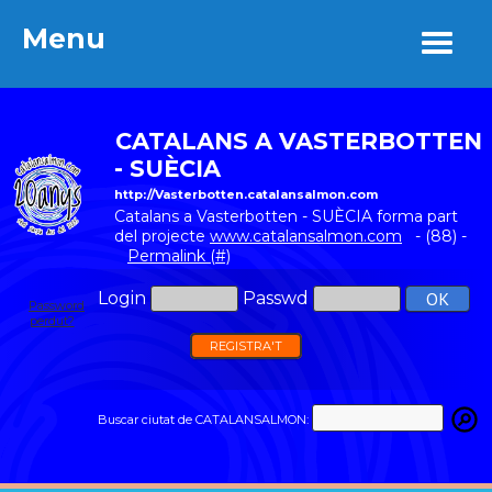
Menu
Menu
CATALANS A VASTERBOTTEN
- SUÈCIA
http://Vasterbotten.catalansalmon.com
Catalans a Vasterbotten - SUÈCIA forma part
del projecte
www.catalansalmon.com
- (88) -
Permalink (#)
Login
Passwd
Password
perdut?
REGISTRA'T
Buscar ciutat de CATALANSALMON: