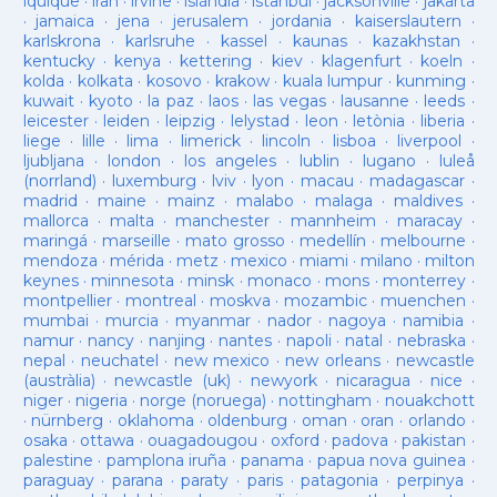
iquique
·
iran
·
irvine
·
islàndia
·
istanbul
·
jacksonville
·
jakarta
·
jamaica
·
jena
·
jerusalem
·
jordania
·
kaiserslautern
·
karlskrona
·
karlsruhe
·
kassel
·
kaunas
·
kazakhstan
·
kentucky
·
kenya
·
kettering
·
kiev
·
klagenfurt
·
koeln
·
kolda
·
kolkata
·
kosovo
·
krakow
·
kuala lumpur
·
kunming
·
kuwait
·
kyoto
·
la paz
·
laos
·
las vegas
·
lausanne
·
leeds
·
leicester
·
leiden
·
leipzig
·
lelystad
·
leon
·
letònia
·
liberia
·
liege
·
lille
·
lima
·
limerick
·
lincoln
·
lisboa
·
liverpool
·
ljubljana
·
london
·
los angeles
·
lublin
·
lugano
·
luleå
(norrland)
·
luxemburg
·
lviv
·
lyon
·
macau
·
madagascar
·
madrid
·
maine
·
mainz
·
malabo
·
malaga
·
maldives
·
mallorca
·
malta
·
manchester
·
mannheim
·
maracay
·
maringá
·
marseille
·
mato grosso
·
medellín
·
melbourne
·
mendoza
·
mérida
·
metz
·
mexico
·
miami
·
milano
·
milton
keynes
·
minnesota
·
minsk
·
monaco
·
mons
·
monterrey
·
montpellier
·
montreal
·
moskva
·
mozambic
·
muenchen
·
mumbai
·
murcia
·
myanmar
·
nador
·
nagoya
·
namibia
·
namur
·
nancy
·
nanjing
·
nantes
·
napoli
·
natal
·
nebraska
·
nepal
·
neuchatel
·
new mexico
·
new orleans
·
newcastle
(austràlia)
·
newcastle (uk)
·
newyork
·
nicaragua
·
nice
·
niger
·
nigeria
·
norge (noruega)
·
nottingham
·
nouakchott
·
nürnberg
·
oklahoma
·
oldenburg
·
oman
·
oran
·
orlando
·
osaka
·
ottawa
·
ouagadougou
·
oxford
·
padova
·
pakistan
·
palestine
·
pamplona iruña
·
panama
·
papua nova guinea
·
paraguay
·
parana
·
paraty
·
paris
·
patagonia
·
perpinya
·