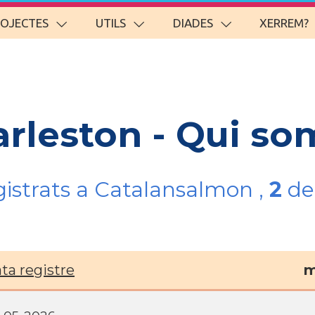
ROJECTES
UTILS
DIADES
XERREM?
arleston - Qui so
gistrats a Catalansalmon ,
2
del
ta registre
m