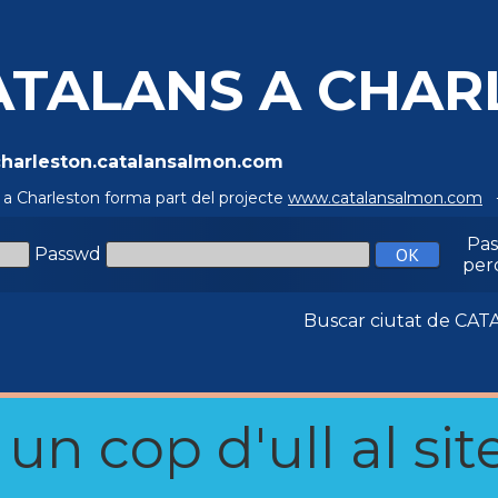
ATALANS A CHAR
/charleston.catalansalmon.com
 a Charleston forma part del projecte
www.catalansalmon.com
-
Pa
Passwd
per
Buscar ciutat de C
n cop d'ull al site