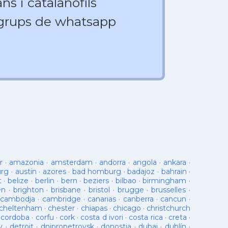
ns i catalanòfils
 grups de whatsapp
r
·
amazonia
·
amsterdam
·
andorra
·
angola
·
ankara
·
urg
·
austin
·
azores
·
bad homburg
·
badajoz
·
bahrain
·
t
·
belize
·
berlin
·
bern
·
beziers
·
bilbao
·
birmingham
·
en
·
brighton
·
brisbane
·
bristol
·
brugge
·
brusselles
·
cambodja
·
cambridge
·
canarias
·
canberra
·
cancun
·
cheltenham
·
chester
·
chiapas
·
chicago
·
christchurch
·
cordoba
·
corfu
·
cork
·
costa d ivori
·
costa rica
·
creta
·
y
·
detroit
·
dnipropetrovsk
·
donostia
·
dubai
·
dublín
·