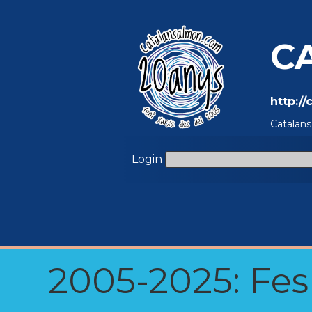
C
http:/
Catalans
Login
2005-2025: Fes u