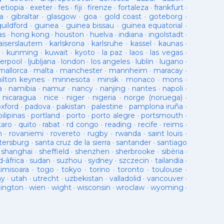
·
etiopia
·
exeter
·
fes
·
fiji
·
firenze
·
fortaleza
·
frankfurt
·
a
·
gibraltar
·
glasgow
·
goa
·
gold coast
·
goteborg
·
guildford
·
guinea
·
guinea bissau
·
guinea equatorial
·
as
·
hong kong
·
houston
·
huelva
·
indiana
·
ingolstadt
·
aiserslautern
·
karlskrona
·
karlsruhe
·
kassel
·
kaunas
·
·
kunming
·
kuwait
·
kyoto
·
la paz
·
laos
·
las vegas
·
verpool
·
ljubljana
·
london
·
los angeles
·
lublin
·
lugano
·
mallorca
·
malta
·
manchester
·
mannheim
·
maracay
·
ilton keynes
·
minnesota
·
minsk
·
monaco
·
mons
·
a
·
namibia
·
namur
·
nancy
·
nanjing
·
nantes
·
napoli
·
·
nicaragua
·
nice
·
niger
·
nigeria
·
norge (noruega)
·
oxford
·
padova
·
pakistan
·
palestine
·
pamplona iruña
·
pilipinas
·
portland
·
porto
·
porto alegre
·
portsmouth
·
taro
·
quito
·
rabat
·
rd congo
·
reading
·
recife
·
reims
·
n
·
rovaniemi
·
rovereto
·
rugby
·
rwanda
·
saint louis
·
tersburg
·
santa cruz de la sierra
·
santander
·
santiago
·
shanghai
·
sheffield
·
shenzhen
·
sherbrooke
·
sibèria
·
d-âfrica
·
sudan
·
suzhou
·
sydney
·
szczecin
·
tailandia
·
timisoara
·
togo
·
tokyo
·
torino
·
toronto
·
toulouse
·
ay
·
utah
·
utrecht
·
uzbekistan
·
valladolid
·
vancouver
·
lington
·
wien
·
wight
·
wisconsin
·
wroclaw
·
wyoming
·