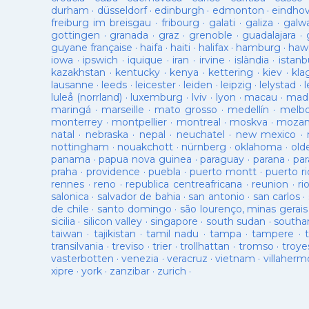
durham
·
düsseldorf
·
edinburgh
·
edmonton
·
eindho
freiburg im breisgau
·
fribourg
·
galati
·
galiza
·
galw
gottingen
·
granada
·
graz
·
grenoble
·
guadalajara
·
guyane française
·
haifa
·
haiti
·
halifax
·
hamburg
·
hawa
iowa
·
ipswich
·
iquique
·
iran
·
irvine
·
islàndia
·
istanb
kazakhstan
·
kentucky
·
kenya
·
kettering
·
kiev
·
kla
lausanne
·
leeds
·
leicester
·
leiden
·
leipzig
·
lelystad
·
luleå (norrland)
·
luxemburg
·
lviv
·
lyon
·
macau
·
mad
maringá
·
marseille
·
mato grosso
·
medellín
·
melb
monterrey
·
montpellier
·
montreal
·
moskva
·
mozam
natal
·
nebraska
·
nepal
·
neuchatel
·
new mexico
·
nottingham
·
nouakchott
·
nürnberg
·
oklahoma
·
old
panama
·
papua nova guinea
·
paraguay
·
parana
·
par
praha
·
providence
·
puebla
·
puerto montt
·
puerto ri
rennes
·
reno
·
republica centreafricana
·
reunion
·
ri
salonica
·
salvador de bahia
·
san antonio
·
san carlos
·
de chile
·
santo domingo
·
são lourenço, minas gerais
sicilia
·
silicon valley
·
singapore
·
south sudan
·
south
taiwan
·
tajikistan
·
tamil nadu
·
tampa
·
tampere
·
transilvania
·
treviso
·
trier
·
trollhattan
·
tromso
·
troye
vasterbotten
·
venezia
·
veracruz
·
vietnam
·
villaherm
xipre
·
york
·
zanzibar
·
zurich
·