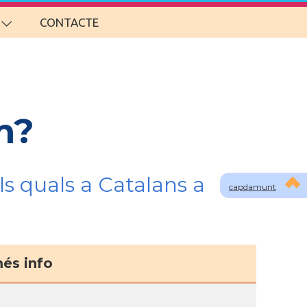
CONTACTE
m?
s quals a Catalans a
capdamunt
és info