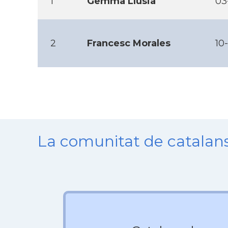
1
Gemma Llusia
03
2
Francesc Morales
10
La comunitat de catala