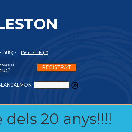
LESTON
 (488) -
Permalink (#)
ssword
REGISTRA'T
dut?
ATALANSALMON:
 dels 20 anys!!!!