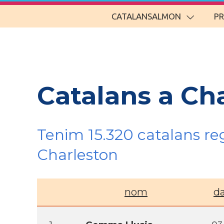
CATALANSALMON
P
Catalans a Ch
Tenim 15.320 catalans re
Charleston
nom
da