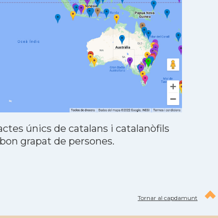
tes únics de catalans i catalanòfils
 bon grapat de persones.
Tornar al capdamunt