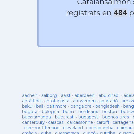
Catalansalmon
registrats en
p
484
aachen
·
aalborg
·
aalst
·
aberdeen
·
abu dhabi
·
adel
antàrtida
·
antofagasta
·
antwerpen
·
apartadó
·
arezz
baku
·
bali
·
baltimore
·
bangalore
·
bangladesh
·
bang
bogota
·
bologna
·
bonn
·
bordeaux
·
boston
·
botsw
bucaramanga
·
bucuresti
·
budapest
·
buenos aires
·
canterbury
·
caracas
·
carcassonne
·
cardiff
·
cartagena
·
clermont-ferrand
·
cleveland
·
cochabamba
·
coimbra
croàcia
·
cuba
·
cuernavaca
·
curicó
·
curitiba
·
cusco