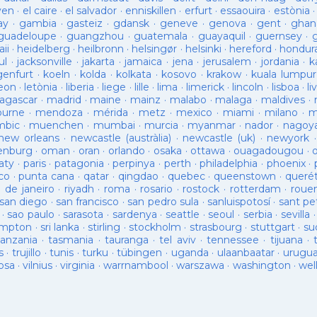
ven
·
el caire
·
el salvador
·
enniskillen
·
erfurt
·
essaouira
·
estònia
ay
·
gambia
·
gasteiz
·
gdansk
·
geneve
·
genova
·
gent
·
ghan
guadeloupe
·
guangzhou
·
guatemala
·
guayaquil
·
guernsey
·
ii
·
heidelberg
·
heilbronn
·
helsingør
·
helsinki
·
hereford
·
hondur
ul
·
jacksonville
·
jakarta
·
jamaica
·
jena
·
jerusalem
·
jordania
·
k
genfurt
·
koeln
·
kolda
·
kolkata
·
kosovo
·
krakow
·
kuala lumpur
leon
·
letònia
·
liberia
·
liege
·
lille
·
lima
·
limerick
·
lincoln
·
lisboa
·
li
agascar
·
madrid
·
maine
·
mainz
·
malabo
·
malaga
·
maldives
·
ourne
·
mendoza
·
mérida
·
metz
·
mexico
·
miami
·
milano
·
m
bic
·
muenchen
·
mumbai
·
murcia
·
myanmar
·
nador
·
nagoy
new orleans
·
newcastle (austràlia)
·
newcastle (uk)
·
newyork
enburg
·
oman
·
oran
·
orlando
·
osaka
·
ottawa
·
ouagadougou
·
aty
·
paris
·
patagonia
·
perpinya
·
perth
·
philadelphia
·
phoenix
·
co
·
punta cana
·
qatar
·
qingdao
·
quebec
·
queenstown
·
queré
o de janeiro
·
riyadh
·
roma
·
rosario
·
rostock
·
rotterdam
·
roue
san diego
·
san francisco
·
san pedro sula
·
sanluispotosí
·
sant pe
·
sao paulo
·
sarasota
·
sardenya
·
seattle
·
seoul
·
serbia
·
sevilla
ampton
·
sri lanka
·
stirling
·
stockholm
·
strasbourg
·
stuttgart
·
su
tanzania
·
tasmania
·
tauranga
·
tel aviv
·
tennessee
·
tijuana
·
s
·
trujillo
·
tunis
·
turku
·
tübingen
·
uganda
·
ulaanbaatar
·
urugu
osa
·
vilnius
·
virginia
·
warrnambool
·
warszawa
·
washington
·
wel