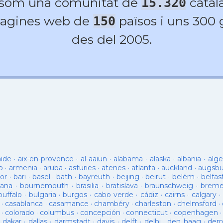
 som una comunitat de
catala
15.320
agines web de
països i uns 300
150
des del 2005.
aide
·
aix-en-provence
·
al-aaiun
·
alabama
·
alaska
·
albania
·
alge
o
·
armenia
·
aruba
·
asturies
·
atenes
·
atlanta
·
auckland
·
augsb
or
·
bari
·
basel
·
bath
·
bayreuth
·
beijing
·
beirut
·
belém
·
belfas
ana
·
bournemouth
·
brasilia
·
bratislava
·
braunschweig
·
brem
buffalo
·
bulgaria
·
burgos
·
cabo verde
·
cádiz
·
cairns
·
calgary
·
·
casablanca
·
casamance
·
chambéry
·
charleston
·
chelmsford
·
·
colorado
·
columbus
·
concepción
·
connecticut
·
copenhagen
·
dakar
·
dallas
·
darmstadt
·
davis
·
delft
·
delhi
·
den haag
·
derr