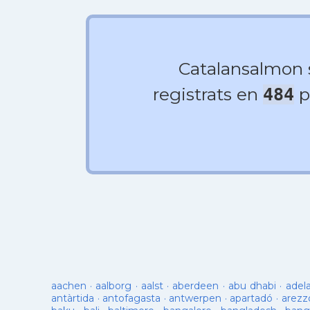
Catalansalmon
registrats en
p
484
aachen
·
aalborg
·
aalst
·
aberdeen
·
abu dhabi
·
adel
antàrtida
·
antofagasta
·
antwerpen
·
apartadó
·
arezz