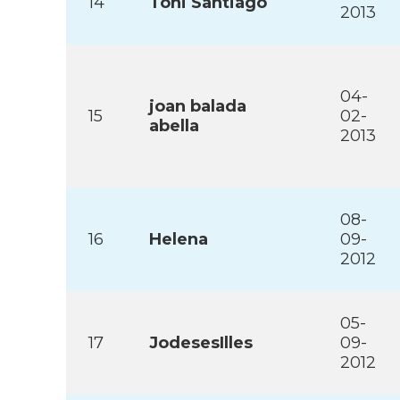
14
Toni Santiago
2013
04-
joan balada
15
02-
abella
2013
08-
16
Helena
09-
2012
05-
17
JodesesIlles
09-
2012