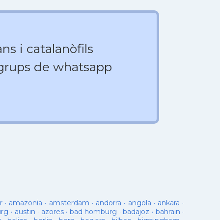
ns i catalanòfils
 grups de whatsapp
r
·
amazonia
·
amsterdam
·
andorra
·
angola
·
ankara
·
urg
·
austin
·
azores
·
bad homburg
·
badajoz
·
bahrain
·