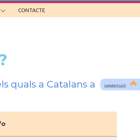
CONTACTE
?
ls quals a Catalans a
capdamunt
fo