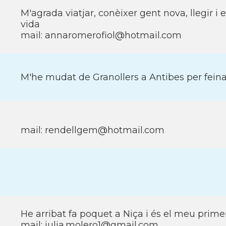
M'agrada viatjar, conèixer gent nova, llegir i el
vida
mail: annaromerofiol@hotmail.com
M'he mudat de Granollers a Antibes per feina
mail: rendellgem@hotmail.com
He arribat fa poquet a Niça i és el meu primer 
mail: julia.molero1@gmail.com