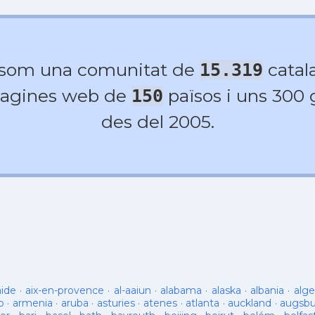
 som una comunitat de
catala
15.319
agines web de
països i uns 300
150
des del 2005.
aide
·
aix-en-provence
·
al-aaiun
·
alabama
·
alaska
·
albania
·
alge
o
·
armenia
·
aruba
·
asturies
·
atenes
·
atlanta
·
auckland
·
augsb