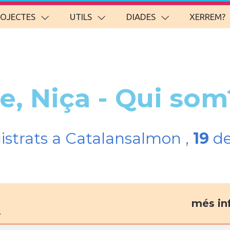
ROJECTES
UTILS
DIADES
XERREM?
e, Niça - Qui som
gistrats a Catalansalmon ,
19
de
més in
e