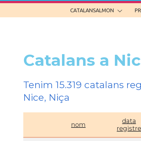
CATALANSALMON
P
Catalans a Nic
Tenim 15.319 catalans re
Nice, Niça
data
nom
registr