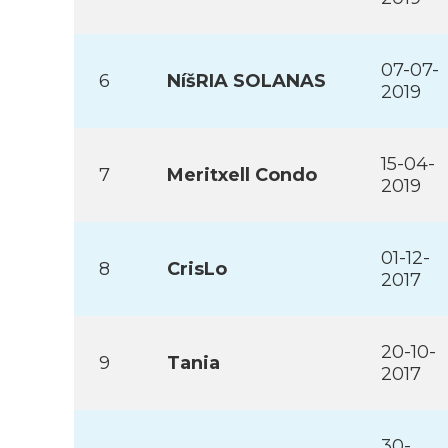
07-07-
6
NíšRIA SOLANAS
2019
15-04-
7
Meritxell Condo
2019
01-12-
8
CrisLo
2017
20-10-
9
Tania
2017
30-