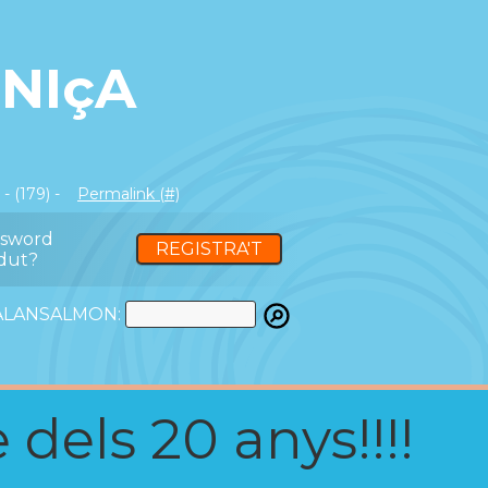
 NIçA
- (179) -
Permalink (#)
ssword
REGISTRA'T
dut?
ATALANSALMON:
 dels 20 anys!!!!