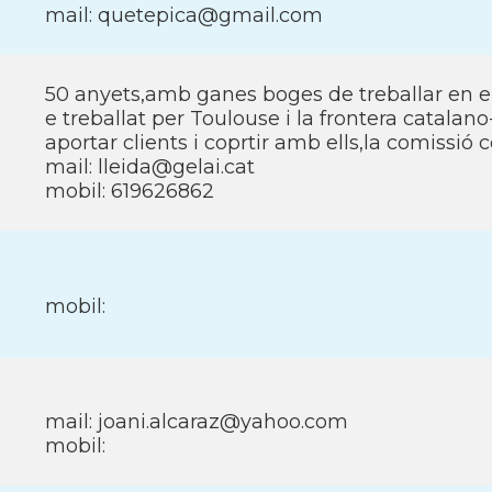
mail: quetepica@gmail.com
50 anyets,amb ganes boges de treballar en el
e treballat per Toulouse i la frontera catala
aportar clients i coprtir amb ells,la comissió 
mail: lleida@gelai.cat
mobil: 619626862
mobil:
mail: joani.alcaraz@yahoo.com
mobil: