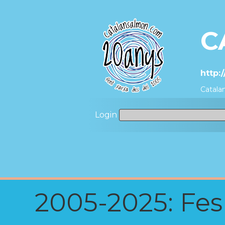
C
http:
Catalan
Login
2005-2025: Fes u