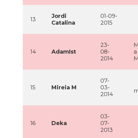
Jordi
01-09-
13
Catalina
2015
23-
M
14
AdamIst
08-
a
2014
M
07-
15
Mireia M
03-
m
2014
03-
16
Deka
07-
2013