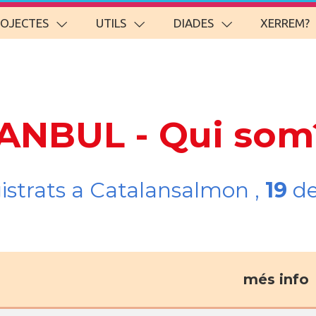
ROJECTES
UTILS
DIADES
XERREM?
TANBUL - Qui som
gistrats a Catalansalmon ,
19
de
més info