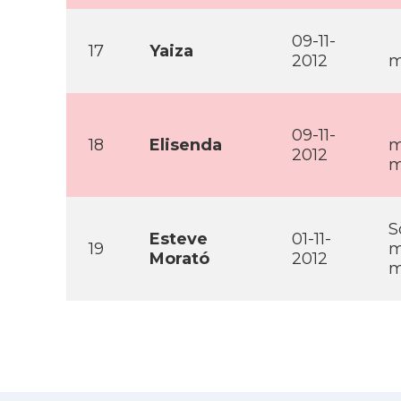
09-11-
17
Yaiza
2012
m
09-11-
18
Elisenda
m
2012
m
S
Esteve
01-11-
19
m
Morató
2012
m