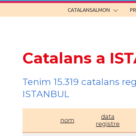
CATALANSALMON
P
Catalans a IS
Tenim 15.319 catalans re
ISTANBUL
data
nom
registre