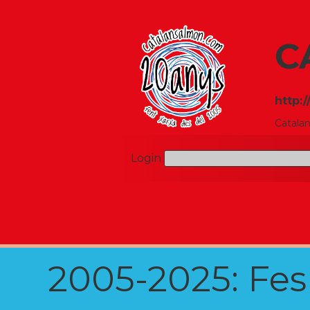
C
http:
Catala
Login
2005-2025: Fes u