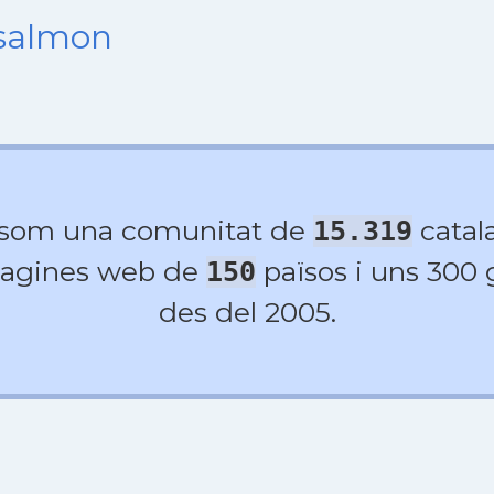
nsalmon
 som una comunitat de
catala
15.319
agines web de
països i uns 300
150
des del 2005.