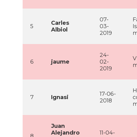
07-
F
Carles
5
03-
I
Albiol
2019
m
24-
V
6
jaume
02-
m
2019
H
17-06-
7
Ignasi
c
2018
m
Juan
Alejandro
11-04-
8