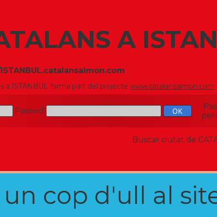
ATALANS A ISTA
//ISTANBUL.catalansalmon.com
ns a ISTANBUL forma part del projecte
www.catalansalmon.com
Pa
Passwd
per
Buscar ciutat de C
n cop d'ull al site