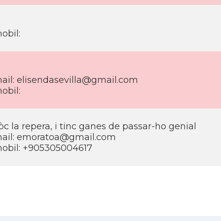
obil:
ail: elisendasevilla@gmail.com
obil:
òc la repera, i tinc ganes de passar-ho genial
ail: emoratoa@gmail.com
obil: +905305004617