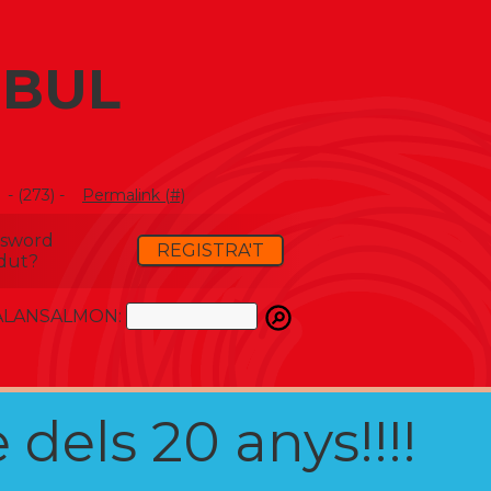
NBUL
- (273) -
Permalink (#)
ssword
REGISTRA'T
dut?
ATALANSALMON:
 dels 20 anys!!!!