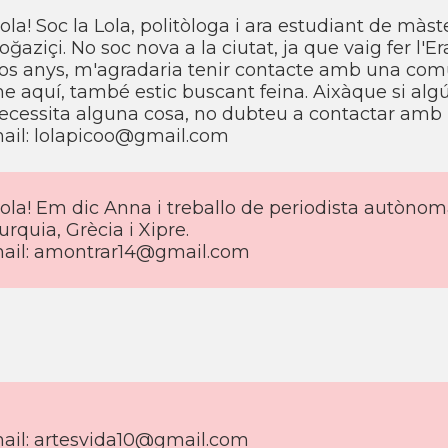
ola! Soc la Lola, politòloga i ara estudiant de màste
oğaziçi. No soc nova a la ciutat, ja que vaig fer l'
os anys, m'agradaria tenir contacte amb una comu
e aquí, també estic buscant feina. Aixàque si algú
ecessita alguna cosa, no dubteu a contactar amb 
ail: lolapicoo@gmail.com
ola! Em dic Anna i treballo de periodista autònoma
urquia, Grècia i Xipre.
ail: amontrar14@gmail.com
ail: artesvida10@gmail.com