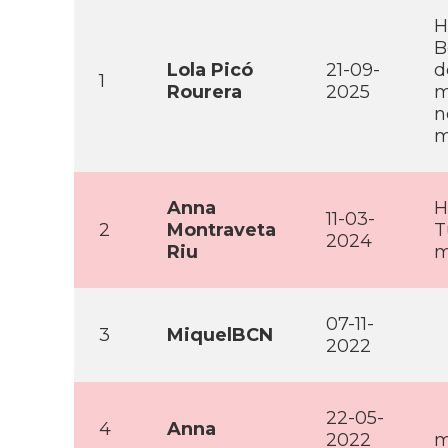
H
B
Lola Picó
21-09-
d
1
Rourera
2025
m
n
m
Anna
H
11-03-
2
Montraveta
T
2024
Riu
m
07-11-
3
MiquelBCN
2022
22-05-
4
Anna
2022
m