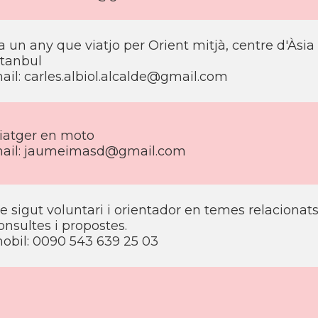
a un any que viatjo per Orient mitjà, centre d'Àsia 
stanbul
ail: carles.albiol.alcalde@gmail.com
iatger en moto
ail: jaumeimasd@gmail.com
e sigut voluntari i orientador en temes relacionat
onsultes i propostes.
obil: 0090 543 639 25 03