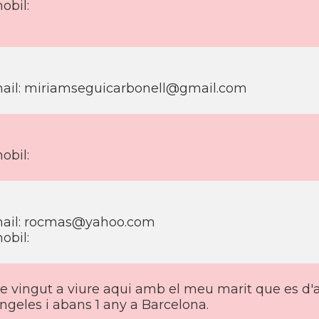
obil:
ail: miriamseguicarbonell@gmail.com
obil:
ail: rocmas@yahoo.com
obil:
e vingut a viure aqui amb el meu marit que es d'a
ngeles i abans 1 any a Barcelona.