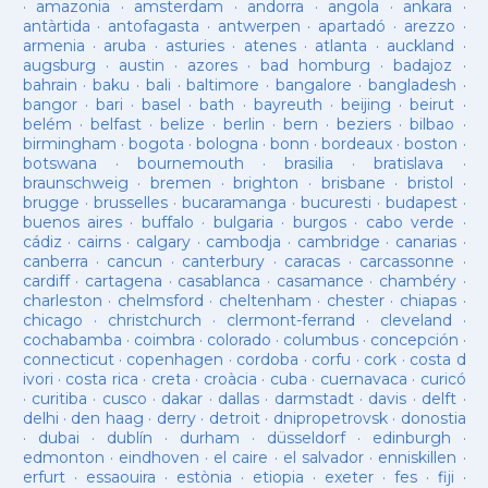
·
amazonia
·
amsterdam
·
andorra
·
angola
·
ankara
·
antàrtida
·
antofagasta
·
antwerpen
·
apartadó
·
arezzo
·
armenia
·
aruba
·
asturies
·
atenes
·
atlanta
·
auckland
·
augsburg
·
austin
·
azores
·
bad homburg
·
badajoz
·
bahrain
·
baku
·
bali
·
baltimore
·
bangalore
·
bangladesh
·
bangor
·
bari
·
basel
·
bath
·
bayreuth
·
beijing
·
beirut
·
belém
·
belfast
·
belize
·
berlin
·
bern
·
beziers
·
bilbao
·
birmingham
·
bogota
·
bologna
·
bonn
·
bordeaux
·
boston
·
botswana
·
bournemouth
·
brasilia
·
bratislava
·
braunschweig
·
bremen
·
brighton
·
brisbane
·
bristol
·
brugge
·
brusselles
·
bucaramanga
·
bucuresti
·
budapest
·
buenos aires
·
buffalo
·
bulgaria
·
burgos
·
cabo verde
·
cádiz
·
cairns
·
calgary
·
cambodja
·
cambridge
·
canarias
·
canberra
·
cancun
·
canterbury
·
caracas
·
carcassonne
·
cardiff
·
cartagena
·
casablanca
·
casamance
·
chambéry
·
charleston
·
chelmsford
·
cheltenham
·
chester
·
chiapas
·
chicago
·
christchurch
·
clermont-ferrand
·
cleveland
·
cochabamba
·
coimbra
·
colorado
·
columbus
·
concepción
·
connecticut
·
copenhagen
·
cordoba
·
corfu
·
cork
·
costa d
ivori
·
costa rica
·
creta
·
croàcia
·
cuba
·
cuernavaca
·
curicó
·
curitiba
·
cusco
·
dakar
·
dallas
·
darmstadt
·
davis
·
delft
·
delhi
·
den haag
·
derry
·
detroit
·
dnipropetrovsk
·
donostia
·
dubai
·
dublín
·
durham
·
düsseldorf
·
edinburgh
·
edmonton
·
eindhoven
·
el caire
·
el salvador
·
enniskillen
·
erfurt
·
essaouira
·
estònia
·
etiopia
·
exeter
·
fes
·
fiji
·