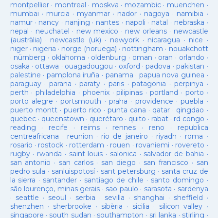
montpellier
·
montreal
·
moskva
·
mozambic
·
muenchen
·
mumbai
·
murcia
·
myanmar
·
nador
·
nagoya
·
namibia
·
namur
·
nancy
·
nanjing
·
nantes
·
napoli
·
natal
·
nebraska
·
nepal
·
neuchatel
·
new mexico
·
new orleans
·
newcastle
(austràlia)
·
newcastle (uk)
·
newyork
·
nicaragua
·
nice
·
niger
·
nigeria
·
norge (noruega)
·
nottingham
·
nouakchott
·
nürnberg
·
oklahoma
·
oldenburg
·
oman
·
oran
·
orlando
·
osaka
·
ottawa
·
ouagadougou
·
oxford
·
padova
·
pakistan
·
palestine
·
pamplona iruña
·
panama
·
papua nova guinea
·
paraguay
·
parana
·
paraty
·
paris
·
patagonia
·
perpinya
·
perth
·
philadelphia
·
phoenix
·
pilipinas
·
portland
·
porto
·
porto alegre
·
portsmouth
·
praha
·
providence
·
puebla
·
puerto montt
·
puerto rico
·
punta cana
·
qatar
·
qingdao
·
quebec
·
queenstown
·
querétaro
·
quito
·
rabat
·
rd congo
·
reading
·
recife
·
reims
·
rennes
·
reno
·
republica
centreafricana
·
reunion
·
rio de janeiro
·
riyadh
·
roma
·
rosario
·
rostock
·
rotterdam
·
rouen
·
rovaniemi
·
rovereto
·
rugby
·
rwanda
·
saint louis
·
salonica
·
salvador de bahia
·
san antonio
·
san carlos
·
san diego
·
san francisco
·
san
pedro sula
·
sanluispotosí
·
sant petersburg
·
santa cruz de
la sierra
·
santander
·
santiago de chile
·
santo domingo
·
são lourenço, minas gerais
·
sao paulo
·
sarasota
·
sardenya
·
seattle
·
seoul
·
serbia
·
sevilla
·
shanghai
·
sheffield
·
shenzhen
·
sherbrooke
·
sibèria
·
sicilia
·
silicon valley
·
singapore
·
south sudan
·
southampton
·
sri lanka
·
stirling
·