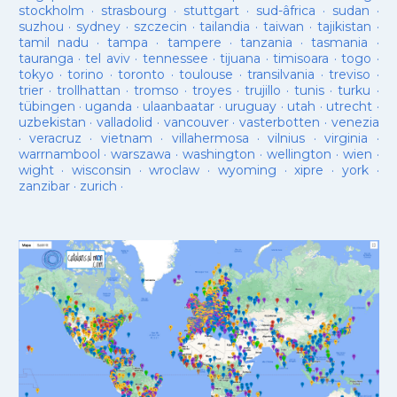
stockholm
·
strasbourg
·
stuttgart
·
sud-âfrica
·
sudan
·
suzhou
·
sydney
·
szczecin
·
tailandia
·
taiwan
·
tajikistan
·
tamil nadu
·
tampa
·
tampere
·
tanzania
·
tasmania
·
tauranga
·
tel aviv
·
tennessee
·
tijuana
·
timisoara
·
togo
·
tokyo
·
torino
·
toronto
·
toulouse
·
transilvania
·
treviso
·
trier
·
trollhattan
·
tromso
·
troyes
·
trujillo
·
tunis
·
turku
·
tübingen
·
uganda
·
ulaanbaatar
·
uruguay
·
utah
·
utrecht
·
uzbekistan
·
valladolid
·
vancouver
·
vasterbotten
·
venezia
·
veracruz
·
vietnam
·
villahermosa
·
vilnius
·
virginia
·
warrnambool
·
warszawa
·
washington
·
wellington
·
wien
·
wight
·
wisconsin
·
wroclaw
·
wyoming
·
xipre
·
york
·
zanzibar
·
zurich
·