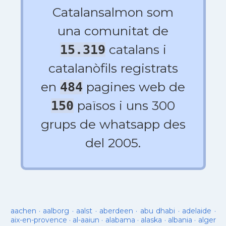
Catalansalmon som
una comunitat de
catalans i
15.319
catalanòfils registrats
en
pagines web de
484
països i uns 300
150
grups de whatsapp des
del 2005.
aachen
·
aalborg
·
aalst
·
aberdeen
·
abu dhabi
·
adelaide
·
aix-en-provence
·
al-aaiun
·
alabama
·
alaska
·
albania
·
alger