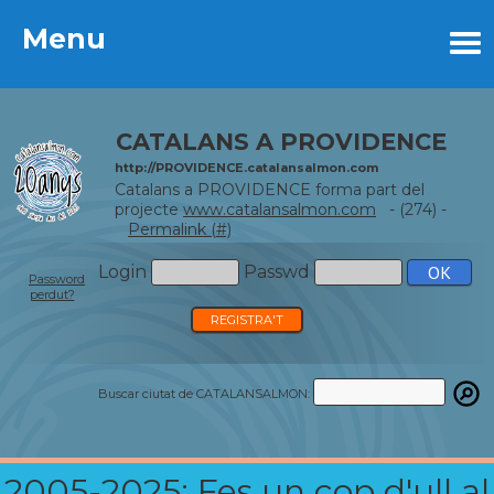
Menu
Menu
CATALANS A PROVIDENCE
http://PROVIDENCE.catalansalmon.com
Catalans a PROVIDENCE forma part del
projecte
www.catalansalmon.com
- (274) -
Permalink (#)
Login
Passwd
Password
perdut?
REGISTRA'T
Buscar ciutat de CATALANSALMON:
2005-2025: Fes un cop d'ull al