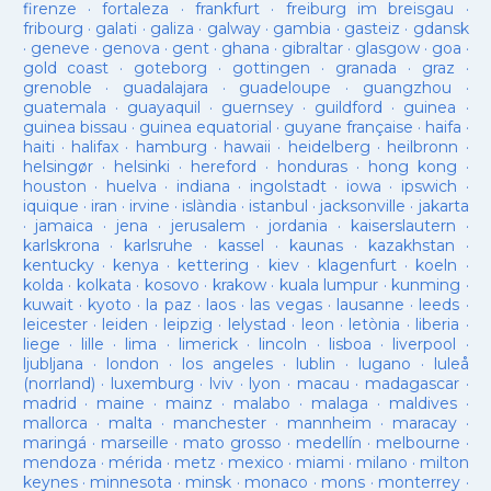
firenze
·
fortaleza
·
frankfurt
·
freiburg im breisgau
·
fribourg
·
galati
·
galiza
·
galway
·
gambia
·
gasteiz
·
gdansk
·
geneve
·
genova
·
gent
·
ghana
·
gibraltar
·
glasgow
·
goa
·
gold coast
·
goteborg
·
gottingen
·
granada
·
graz
·
grenoble
·
guadalajara
·
guadeloupe
·
guangzhou
·
guatemala
·
guayaquil
·
guernsey
·
guildford
·
guinea
·
guinea bissau
·
guinea equatorial
·
guyane française
·
haifa
·
haiti
·
halifax
·
hamburg
·
hawaii
·
heidelberg
·
heilbronn
·
helsingør
·
helsinki
·
hereford
·
honduras
·
hong kong
·
houston
·
huelva
·
indiana
·
ingolstadt
·
iowa
·
ipswich
·
iquique
·
iran
·
irvine
·
islàndia
·
istanbul
·
jacksonville
·
jakarta
·
jamaica
·
jena
·
jerusalem
·
jordania
·
kaiserslautern
·
karlskrona
·
karlsruhe
·
kassel
·
kaunas
·
kazakhstan
·
kentucky
·
kenya
·
kettering
·
kiev
·
klagenfurt
·
koeln
·
kolda
·
kolkata
·
kosovo
·
krakow
·
kuala lumpur
·
kunming
·
kuwait
·
kyoto
·
la paz
·
laos
·
las vegas
·
lausanne
·
leeds
·
leicester
·
leiden
·
leipzig
·
lelystad
·
leon
·
letònia
·
liberia
·
liege
·
lille
·
lima
·
limerick
·
lincoln
·
lisboa
·
liverpool
·
ljubljana
·
london
·
los angeles
·
lublin
·
lugano
·
luleå
(norrland)
·
luxemburg
·
lviv
·
lyon
·
macau
·
madagascar
·
madrid
·
maine
·
mainz
·
malabo
·
malaga
·
maldives
·
mallorca
·
malta
·
manchester
·
mannheim
·
maracay
·
maringá
·
marseille
·
mato grosso
·
medellín
·
melbourne
·
mendoza
·
mérida
·
metz
·
mexico
·
miami
·
milano
·
milton
keynes
·
minnesota
·
minsk
·
monaco
·
mons
·
monterrey
·