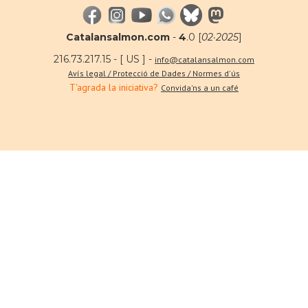
Catalansalmon.com
-
4
.0 [
02·2025
]
216.73.217.15 - [ US ] -
info@catalansalmon.com
Avís legal / Protecció de Dades / Normes d'ús
T'agrada la iniciativa?
Convida'ns a un café