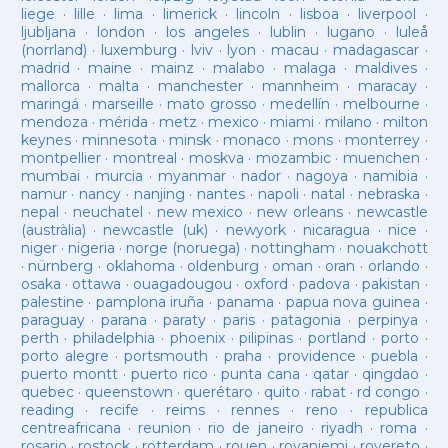
liege
·
lille
·
lima
·
limerick
·
lincoln
·
lisboa
·
liverpool
·
ljubljana
·
london
·
los angeles
·
lublin
·
lugano
·
luleå
(norrland)
·
luxemburg
·
lviv
·
lyon
·
macau
·
madagascar
·
madrid
·
maine
·
mainz
·
malabo
·
malaga
·
maldives
·
mallorca
·
malta
·
manchester
·
mannheim
·
maracay
·
maringá
·
marseille
·
mato grosso
·
medellín
·
melbourne
·
mendoza
·
mérida
·
metz
·
mexico
·
miami
·
milano
·
milton
keynes
·
minnesota
·
minsk
·
monaco
·
mons
·
monterrey
·
montpellier
·
montreal
·
moskva
·
mozambic
·
muenchen
·
mumbai
·
murcia
·
myanmar
·
nador
·
nagoya
·
namibia
·
namur
·
nancy
·
nanjing
·
nantes
·
napoli
·
natal
·
nebraska
·
nepal
·
neuchatel
·
new mexico
·
new orleans
·
newcastle
(austràlia)
·
newcastle (uk)
·
newyork
·
nicaragua
·
nice
·
niger
·
nigeria
·
norge (noruega)
·
nottingham
·
nouakchott
·
nürnberg
·
oklahoma
·
oldenburg
·
oman
·
oran
·
orlando
·
osaka
·
ottawa
·
ouagadougou
·
oxford
·
padova
·
pakistan
·
palestine
·
pamplona iruña
·
panama
·
papua nova guinea
·
paraguay
·
parana
·
paraty
·
paris
·
patagonia
·
perpinya
·
perth
·
philadelphia
·
phoenix
·
pilipinas
·
portland
·
porto
·
porto alegre
·
portsmouth
·
praha
·
providence
·
puebla
·
puerto montt
·
puerto rico
·
punta cana
·
qatar
·
qingdao
·
quebec
·
queenstown
·
querétaro
·
quito
·
rabat
·
rd congo
·
reading
·
recife
·
reims
·
rennes
·
reno
·
republica
centreafricana
·
reunion
·
rio de janeiro
·
riyadh
·
roma
·
rosario
·
rostock
·
rotterdam
·
rouen
·
rovaniemi
·
rovereto
·