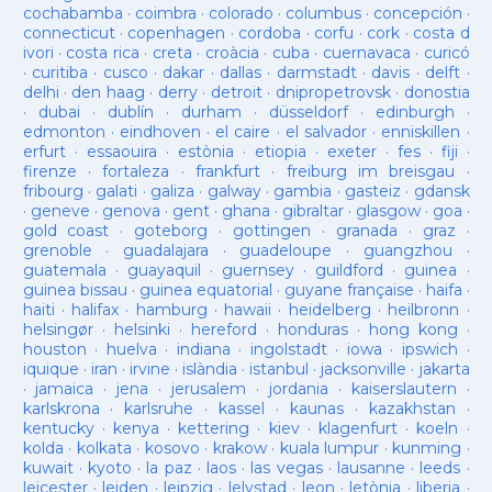
cochabamba
·
coimbra
·
colorado
·
columbus
·
concepción
·
connecticut
·
copenhagen
·
cordoba
·
corfu
·
cork
·
costa d
ivori
·
costa rica
·
creta
·
croàcia
·
cuba
·
cuernavaca
·
curicó
·
curitiba
·
cusco
·
dakar
·
dallas
·
darmstadt
·
davis
·
delft
·
delhi
·
den haag
·
derry
·
detroit
·
dnipropetrovsk
·
donostia
·
dubai
·
dublín
·
durham
·
düsseldorf
·
edinburgh
·
edmonton
·
eindhoven
·
el caire
·
el salvador
·
enniskillen
·
erfurt
·
essaouira
·
estònia
·
etiopia
·
exeter
·
fes
·
fiji
·
firenze
·
fortaleza
·
frankfurt
·
freiburg im breisgau
·
fribourg
·
galati
·
galiza
·
galway
·
gambia
·
gasteiz
·
gdansk
·
geneve
·
genova
·
gent
·
ghana
·
gibraltar
·
glasgow
·
goa
·
gold coast
·
goteborg
·
gottingen
·
granada
·
graz
·
grenoble
·
guadalajara
·
guadeloupe
·
guangzhou
·
guatemala
·
guayaquil
·
guernsey
·
guildford
·
guinea
·
guinea bissau
·
guinea equatorial
·
guyane française
·
haifa
·
haiti
·
halifax
·
hamburg
·
hawaii
·
heidelberg
·
heilbronn
·
helsingør
·
helsinki
·
hereford
·
honduras
·
hong kong
·
houston
·
huelva
·
indiana
·
ingolstadt
·
iowa
·
ipswich
·
iquique
·
iran
·
irvine
·
islàndia
·
istanbul
·
jacksonville
·
jakarta
·
jamaica
·
jena
·
jerusalem
·
jordania
·
kaiserslautern
·
karlskrona
·
karlsruhe
·
kassel
·
kaunas
·
kazakhstan
·
kentucky
·
kenya
·
kettering
·
kiev
·
klagenfurt
·
koeln
·
kolda
·
kolkata
·
kosovo
·
krakow
·
kuala lumpur
·
kunming
·
kuwait
·
kyoto
·
la paz
·
laos
·
las vegas
·
lausanne
·
leeds
·
leicester
·
leiden
·
leipzig
·
lelystad
·
leon
·
letònia
·
liberia
·