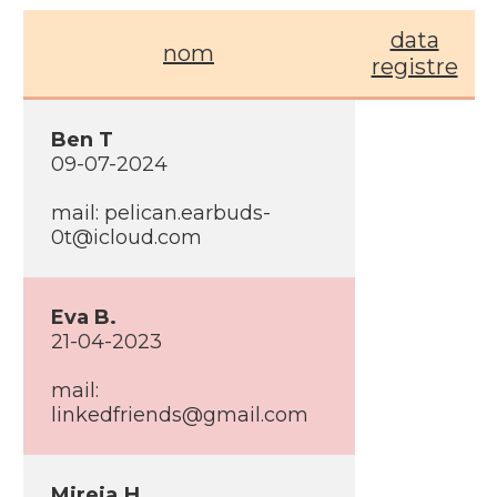
data
nom
registre
Ben T
09-07-2024
mail: pelican.earbuds-
0t@icloud.com
Eva B.
21-04-2023
mail:
linkedfriends@gmail.com
Mireia.H