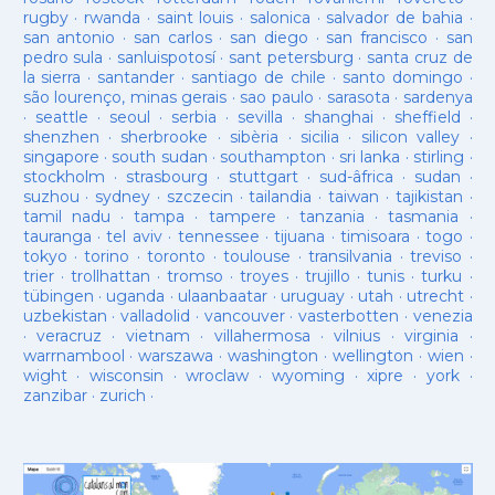
rugby
·
rwanda
·
saint louis
·
salonica
·
salvador de bahia
·
san antonio
·
san carlos
·
san diego
·
san francisco
·
san
pedro sula
·
sanluispotosí
·
sant petersburg
·
santa cruz de
la sierra
·
santander
·
santiago de chile
·
santo domingo
·
são lourenço, minas gerais
·
sao paulo
·
sarasota
·
sardenya
·
seattle
·
seoul
·
serbia
·
sevilla
·
shanghai
·
sheffield
·
shenzhen
·
sherbrooke
·
sibèria
·
sicilia
·
silicon valley
·
singapore
·
south sudan
·
southampton
·
sri lanka
·
stirling
·
stockholm
·
strasbourg
·
stuttgart
·
sud-âfrica
·
sudan
·
suzhou
·
sydney
·
szczecin
·
tailandia
·
taiwan
·
tajikistan
·
tamil nadu
·
tampa
·
tampere
·
tanzania
·
tasmania
·
tauranga
·
tel aviv
·
tennessee
·
tijuana
·
timisoara
·
togo
·
tokyo
·
torino
·
toronto
·
toulouse
·
transilvania
·
treviso
·
trier
·
trollhattan
·
tromso
·
troyes
·
trujillo
·
tunis
·
turku
·
tübingen
·
uganda
·
ulaanbaatar
·
uruguay
·
utah
·
utrecht
·
uzbekistan
·
valladolid
·
vancouver
·
vasterbotten
·
venezia
·
veracruz
·
vietnam
·
villahermosa
·
vilnius
·
virginia
·
warrnambool
·
warszawa
·
washington
·
wellington
·
wien
·
wight
·
wisconsin
·
wroclaw
·
wyoming
·
xipre
·
york
·
zanzibar
·
zurich
·