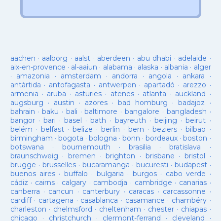
aachen
·
aalborg
·
aalst
·
aberdeen
·
abu dhabi
·
adelaide
·
aix-en-provence
·
al-aaiun
·
alabama
·
alaska
·
albania
·
alger
·
amazonia
·
amsterdam
·
andorra
·
angola
·
ankara
·
antàrtida
·
antofagasta
·
antwerpen
·
apartadó
·
arezzo
·
armenia
·
aruba
·
asturies
·
atenes
·
atlanta
·
auckland
·
augsburg
·
austin
·
azores
·
bad homburg
·
badajoz
·
bahrain
·
baku
·
bali
·
baltimore
·
bangalore
·
bangladesh
·
bangor
·
bari
·
basel
·
bath
·
bayreuth
·
beijing
·
beirut
·
belém
·
belfast
·
belize
·
berlin
·
bern
·
beziers
·
bilbao
·
birmingham
·
bogota
·
bologna
·
bonn
·
bordeaux
·
boston
·
botswana
·
bournemouth
·
brasilia
·
bratislava
·
braunschweig
·
bremen
·
brighton
·
brisbane
·
bristol
·
brugge
·
brusselles
·
bucaramanga
·
bucuresti
·
budapest
·
buenos aires
·
buffalo
·
bulgaria
·
burgos
·
cabo verde
·
cádiz
·
cairns
·
calgary
·
cambodja
·
cambridge
·
canarias
·
canberra
·
cancun
·
canterbury
·
caracas
·
carcassonne
·
cardiff
·
cartagena
·
casablanca
·
casamance
·
chambéry
·
charleston
·
chelmsford
·
cheltenham
·
chester
·
chiapas
·
chicago
·
christchurch
·
clermont-ferrand
·
cleveland
·