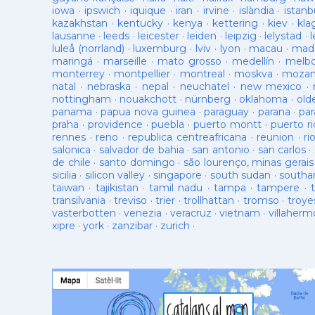
iowa
·
ipswich
·
iquique
·
iran
·
irvine
·
islàndia
·
istanb
kazakhstan
·
kentucky
·
kenya
·
kettering
·
kiev
·
kla
lausanne
·
leeds
·
leicester
·
leiden
·
leipzig
·
lelystad
·
luleå (norrland)
·
luxemburg
·
lviv
·
lyon
·
macau
·
mad
maringá
·
marseille
·
mato grosso
·
medellín
·
melb
monterrey
·
montpellier
·
montreal
·
moskva
·
mozam
natal
·
nebraska
·
nepal
·
neuchatel
·
new mexico
·
nottingham
·
nouakchott
·
nürnberg
·
oklahoma
·
old
panama
·
papua nova guinea
·
paraguay
·
parana
·
par
praha
·
providence
·
puebla
·
puerto montt
·
puerto ri
rennes
·
reno
·
republica centreafricana
·
reunion
·
ri
salonica
·
salvador de bahia
·
san antonio
·
san carlos
·
de chile
·
santo domingo
·
são lourenço, minas gerais
sicilia
·
silicon valley
·
singapore
·
south sudan
·
south
taiwan
·
tajikistan
·
tamil nadu
·
tampa
·
tampere
·
transilvania
·
treviso
·
trier
·
trollhattan
·
tromso
·
troye
vasterbotten
·
venezia
·
veracruz
·
vietnam
·
villaherm
xipre
·
york
·
zanzibar
·
zurich
·