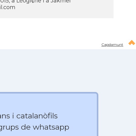
 2015, a Léogí¢ne i a Jakmel
l.com
Capdamunt
ns i catalanòfils
 grups de whatsapp