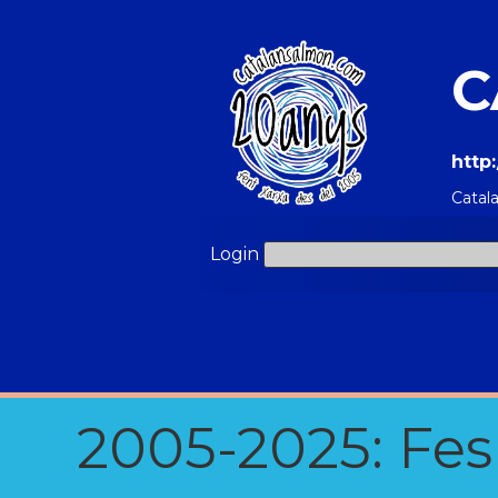
C
http
Catal
Login
2005-2025: Fes u