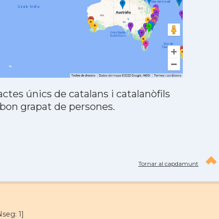
tes únics de catalans i catalanòfils
 bon grapat de persones.
Tornar al capdamunt
seg: 1]