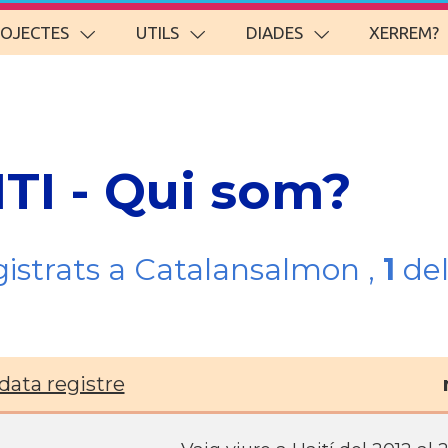
ROJECTES
UTILS
DIADES
XERREM?
ITI - Qui som?
gistrats a Catalansalmon ,
1
del
data registre