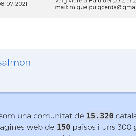
Vaig viure a Haití­ del 2012 al
08-07-2021
mail: miquelpuigcerda@gmai
nsalmon
 som una comunitat de
catala
15.320
agines web de
països i uns 300
150