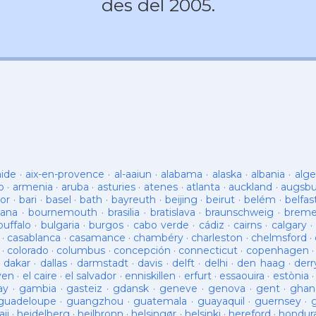
des del 2005.
aide
·
aix-en-provence
·
al-aaiun
·
alabama
·
alaska
·
albania
·
alge
o
·
armenia
·
aruba
·
asturies
·
atenes
·
atlanta
·
auckland
·
augsb
or
·
bari
·
basel
·
bath
·
bayreuth
·
beijing
·
beirut
·
belém
·
belfas
ana
·
bournemouth
·
brasilia
·
bratislava
·
braunschweig
·
brem
buffalo
·
bulgaria
·
burgos
·
cabo verde
·
cádiz
·
cairns
·
calgary
·
·
casablanca
·
casamance
·
chambéry
·
charleston
·
chelmsford
·
·
colorado
·
columbus
·
concepción
·
connecticut
·
copenhagen
·
dakar
·
dallas
·
darmstadt
·
davis
·
delft
·
delhi
·
den haag
·
derr
ven
·
el caire
·
el salvador
·
enniskillen
·
erfurt
·
essaouira
·
estònia
ay
·
gambia
·
gasteiz
·
gdansk
·
geneve
·
genova
·
gent
·
ghan
guadeloupe
·
guangzhou
·
guatemala
·
guayaquil
·
guernsey
·
ii
·
heidelberg
·
heilbronn
·
helsingør
·
helsinki
·
hereford
·
hondur