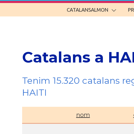
CATALANSALMON
P
Catalans a HA
Tenim 15.320 catalans re
HAITI
nom