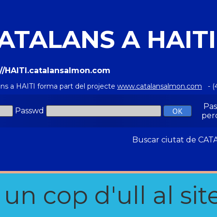
ATALANS A HAITI
://HAITI.catalansalmon.com
ans a HAITI forma part del projecte
www.catalansalmon.com
- (
Pa
Passwd
per
Buscar ciutat de C
n cop d'ull al site