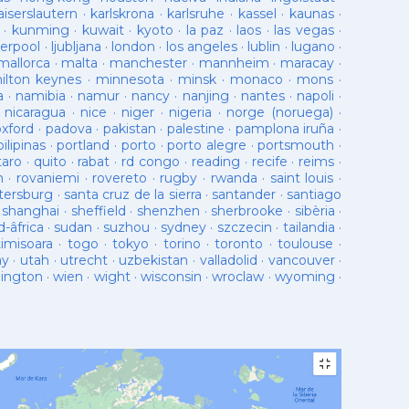
aiserslautern
·
karlskrona
·
karlsruhe
·
kassel
·
kaunas
·
·
kunming
·
kuwait
·
kyoto
·
la paz
·
laos
·
las vegas
·
verpool
·
ljubljana
·
london
·
los angeles
·
lublin
·
lugano
·
mallorca
·
malta
·
manchester
·
mannheim
·
maracay
·
ilton keynes
·
minnesota
·
minsk
·
monaco
·
mons
·
a
·
namibia
·
namur
·
nancy
·
nanjing
·
nantes
·
napoli
·
·
nicaragua
·
nice
·
niger
·
nigeria
·
norge (noruega)
·
oxford
·
padova
·
pakistan
·
palestine
·
pamplona iruña
·
pilipinas
·
portland
·
porto
·
porto alegre
·
portsmouth
·
taro
·
quito
·
rabat
·
rd congo
·
reading
·
recife
·
reims
·
n
·
rovaniemi
·
rovereto
·
rugby
·
rwanda
·
saint louis
·
tersburg
·
santa cruz de la sierra
·
santander
·
santiago
·
shanghai
·
sheffield
·
shenzhen
·
sherbrooke
·
sibèria
·
d-âfrica
·
sudan
·
suzhou
·
sydney
·
szczecin
·
tailandia
·
timisoara
·
togo
·
tokyo
·
torino
·
toronto
·
toulouse
·
ay
·
utah
·
utrecht
·
uzbekistan
·
valladolid
·
vancouver
·
lington
·
wien
·
wight
·
wisconsin
·
wroclaw
·
wyoming
·