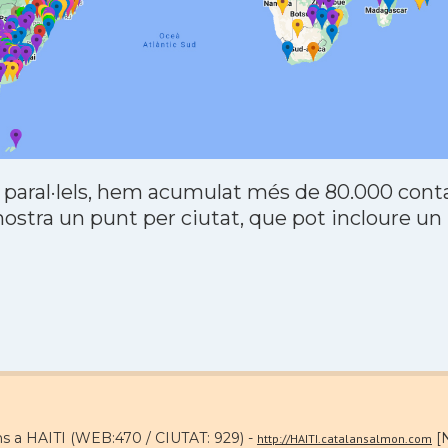
 paral·lels, hem acumulat més de 80.000 contac
stra un punt per ciutat, que pot incloure un
ns a HAITI (WEB:470 / CIUTAT: 929) -
[N
http://HAITI.catalansalmon.com