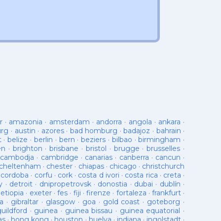
r
·
amazonia
·
amsterdam
·
andorra
·
angola
·
ankara
·
urg
·
austin
·
azores
·
bad homburg
·
badajoz
·
bahrain
·
t
·
belize
·
berlin
·
bern
·
beziers
·
bilbao
·
birmingham
·
en
·
brighton
·
brisbane
·
bristol
·
brugge
·
brusselles
·
cambodja
·
cambridge
·
canarias
·
canberra
·
cancun
·
cheltenham
·
chester
·
chiapas
·
chicago
·
christchurch
·
cordoba
·
corfu
·
cork
·
costa d ivori
·
costa rica
·
creta
·
y
·
detroit
·
dnipropetrovsk
·
donostia
·
dubai
·
dublín
·
·
etiopia
·
exeter
·
fes
·
fiji
·
firenze
·
fortaleza
·
frankfurt
·
a
·
gibraltar
·
glasgow
·
goa
·
gold coast
·
goteborg
·
guildford
·
guinea
·
guinea bissau
·
guinea equatorial
·
as
·
hong kong
·
houston
·
huelva
·
indiana
·
ingolstadt
·