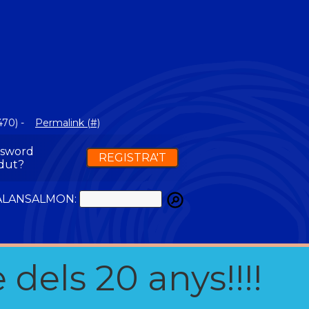
470) -
Permalink (#)
ssword
REGISTRA'T
dut?
ATALANSALMON:
 dels 20 anys!!!!