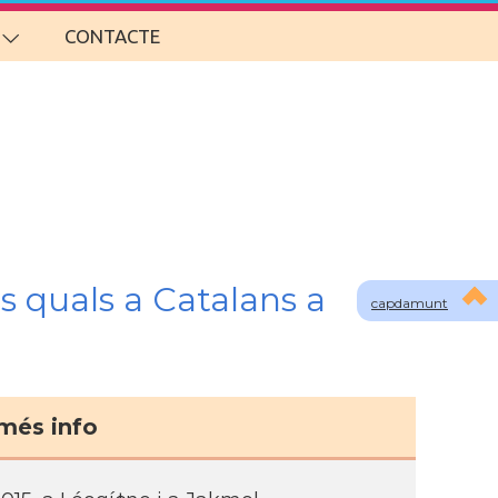
CONTACTE
s quals a Catalans a
capdamunt
més info