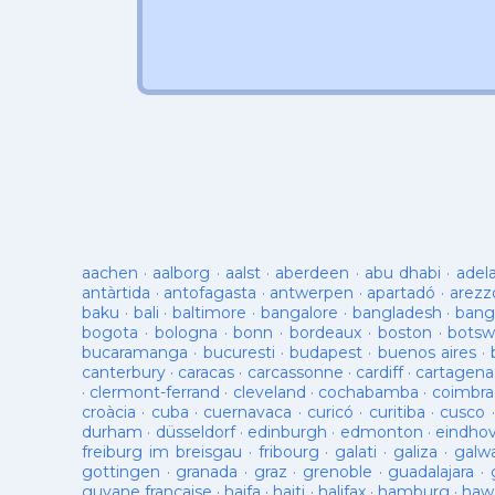
aachen
·
aalborg
·
aalst
·
aberdeen
·
abu dhabi
·
adel
antàrtida
·
antofagasta
·
antwerpen
·
apartadó
·
arezz
baku
·
bali
·
baltimore
·
bangalore
·
bangladesh
·
bang
bogota
·
bologna
·
bonn
·
bordeaux
·
boston
·
botsw
bucaramanga
·
bucuresti
·
budapest
·
buenos aires
·
canterbury
·
caracas
·
carcassonne
·
cardiff
·
cartagena
·
clermont-ferrand
·
cleveland
·
cochabamba
·
coimbra
croàcia
·
cuba
·
cuernavaca
·
curicó
·
curitiba
·
cusco
durham
·
düsseldorf
·
edinburgh
·
edmonton
·
eindho
freiburg im breisgau
·
fribourg
·
galati
·
galiza
·
galw
gottingen
·
granada
·
graz
·
grenoble
·
guadalajara
·
guyane française
·
haifa
·
haiti
·
halifax
·
hamburg
·
hawa