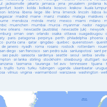
ul
·
jacksonville
·
jakarta
·
jamaica
·
jena
·
jerusalem
·
jordania
·
k
genfurt
·
koeln
·
kolda
·
kolkata
·
kosovo
·
krakow
·
kuala lumpur
leon
·
letònia
·
liberia
·
liege
·
lille
·
lima
·
limerick
·
lincoln
·
lisboa
·
li
agascar
·
madrid
·
maine
·
mainz
·
malabo
·
malaga
·
maldives
·
ourne
·
mendoza
·
mérida
·
metz
·
mexico
·
miami
·
milano
·
m
bic
·
muenchen
·
mumbai
·
murcia
·
myanmar
·
nador
·
nagoy
new orleans
·
newcastle (austràlia)
·
newcastle (uk)
·
newyork
enburg
·
oman
·
oran
·
orlando
·
osaka
·
ottawa
·
ouagadougou
·
aty
·
paris
·
patagonia
·
perpinya
·
perth
·
philadelphia
·
phoenix
·
co
·
punta cana
·
qatar
·
qingdao
·
quebec
·
queenstown
·
queré
o de janeiro
·
riyadh
·
roma
·
rosario
·
rostock
·
rotterdam
·
roue
san diego
·
san francisco
·
san pedro sula
·
sanluispotosí
·
sant pe
·
sao paulo
·
sarasota
·
sardenya
·
seattle
·
seoul
·
serbia
·
sevilla
ampton
·
sri lanka
·
stirling
·
stockholm
·
strasbourg
·
stuttgart
·
su
tanzania
·
tasmania
·
tauranga
·
tel aviv
·
tennessee
·
tijuana
·
s
·
trujillo
·
tunis
·
turku
·
tübingen
·
uganda
·
ulaanbaatar
·
urugu
osa
·
vilnius
·
virginia
·
warrnambool
·
warszawa
·
washington
·
wel