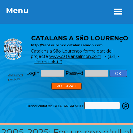
Menu
Menu
CATALANS A SãO LOURENçO
http://SaoLourenco.catalansalmon.com
Catalans a São Lourenço forma part del
projecte
www.catalansalmon.com
- (321) -
Permalink (#)
Login
Passwd
Password
perdut?
REGISTRA'T
Buscar ciutat de CATALANSALMON:
2005-2025: Fes un cop d'ull al