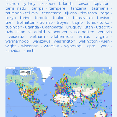
suzhou
·
sydney
·
szczecin
·
tailandia
·
taiwan
·
tajikistan
·
tamil nadu
·
tampa
·
tampere
·
tanzania
·
tasmania
·
tauranga
·
tel aviv
·
tennessee
·
tijuana
·
timisoara
·
togo
·
tokyo
·
torino
·
toronto
·
toulouse
·
transilvania
·
treviso
·
trier
·
trollhattan
·
tromso
·
troyes
·
trujillo
·
tunis
·
turku
·
tübingen
·
uganda
·
ulaanbaatar
·
uruguay
·
utah
·
utrecht
·
uzbekistan
·
valladolid
·
vancouver
·
vasterbotten
·
venezia
·
veracruz
·
vietnam
·
villahermosa
·
vilnius
·
virginia
·
warrnambool
·
warszawa
·
washington
·
wellington
·
wien
·
wight
·
wisconsin
·
wroclaw
·
wyoming
·
xipre
·
york
·
zanzibar
·
zurich
·