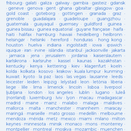
fribourg
·
galati
·
galiza
·
galway
·
gambia
·
gasteiz
·
gdansk
·
geneve
·
genova
·
gent
·
ghana
·
gibraltar
·
glasgow
·
goa
·
gold coast
·
goteborg
·
gottingen
·
granada
·
graz
·
grenoble
·
guadalajara
·
guadeloupe
·
guangzhou
·
guatemala
·
guayaquil
·
guernsey
·
guildford
·
guinea
·
guinea bissau
·
guinea equatorial
·
guyane française
·
haifa
·
haiti
·
halifax
·
hamburg
·
hawaii
·
heidelberg
·
heilbronn
·
helsingør
·
helsinki
·
hereford
·
honduras
·
hong kong
·
houston
·
huelva
·
indiana
·
ingolstadt
·
iowa
·
ipswich
·
iquique
·
iran
·
irvine
·
islàndia
·
istanbul
·
jacksonville
·
jakarta
·
jamaica
·
jena
·
jerusalem
·
jordania
·
kaiserslautern
·
karlskrona
·
karlsruhe
·
kassel
·
kaunas
·
kazakhstan
·
kentucky
·
kenya
·
kettering
·
kiev
·
klagenfurt
·
koeln
·
kolda
·
kolkata
·
kosovo
·
krakow
·
kuala lumpur
·
kunming
·
kuwait
·
kyoto
·
la paz
·
laos
·
las vegas
·
lausanne
·
leeds
·
leicester
·
leiden
·
leipzig
·
lelystad
·
leon
·
letònia
·
liberia
·
liege
·
lille
·
lima
·
limerick
·
lincoln
·
lisboa
·
liverpool
·
ljubljana
·
london
·
los angeles
·
lublin
·
lugano
·
luleå
(norrland)
·
luxemburg
·
lviv
·
lyon
·
macau
·
madagascar
·
madrid
·
maine
·
mainz
·
malabo
·
malaga
·
maldives
·
mallorca
·
malta
·
manchester
·
mannheim
·
maracay
·
maringá
·
marseille
·
mato grosso
·
medellín
·
melbourne
·
mendoza
·
mérida
·
metz
·
mexico
·
miami
·
milano
·
milton
keynes
·
minnesota
·
minsk
·
monaco
·
mons
·
monterrey
·
montpellier
·
montreal
·
moskva
·
mozambic
·
muenchen
·