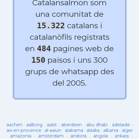
Catalansalmon som
una comunitat de
catalans i
15.322
catalanòfils registrats
en
pagines web de
484
països i uns 300
150
grups de whatsapp des
del 2005.
aachen
·
aalborg
·
aalst
·
aberdeen
·
abu dhabi
·
adelaide
·
aix-en-provence
·
al-aaiun
·
alabama
·
alaska
·
albania
·
alger
·
amazonia
·
amsterdam
·
andorra
·
angola
·
ankara
·