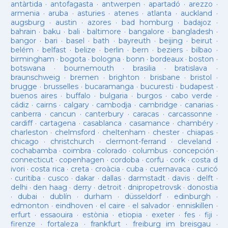
antàrtida
·
antofagasta
·
antwerpen
·
apartadó
·
arezzo
·
armenia
·
aruba
·
asturies
·
atenes
·
atlanta
·
auckland
·
augsburg
·
austin
·
azores
·
bad homburg
·
badajoz
·
bahrain
·
baku
·
bali
·
baltimore
·
bangalore
·
bangladesh
·
bangor
·
bari
·
basel
·
bath
·
bayreuth
·
beijing
·
beirut
·
belém
·
belfast
·
belize
·
berlin
·
bern
·
beziers
·
bilbao
·
birmingham
·
bogota
·
bologna
·
bonn
·
bordeaux
·
boston
·
botswana
·
bournemouth
·
brasilia
·
bratislava
·
braunschweig
·
bremen
·
brighton
·
brisbane
·
bristol
·
brugge
·
brusselles
·
bucaramanga
·
bucuresti
·
budapest
·
buenos aires
·
buffalo
·
bulgaria
·
burgos
·
cabo verde
·
cádiz
·
cairns
·
calgary
·
cambodja
·
cambridge
·
canarias
·
canberra
·
cancun
·
canterbury
·
caracas
·
carcassonne
·
cardiff
·
cartagena
·
casablanca
·
casamance
·
chambéry
·
charleston
·
chelmsford
·
cheltenham
·
chester
·
chiapas
·
chicago
·
christchurch
·
clermont-ferrand
·
cleveland
·
cochabamba
·
coimbra
·
colorado
·
columbus
·
concepción
·
connecticut
·
copenhagen
·
cordoba
·
corfu
·
cork
·
costa d
ivori
·
costa rica
·
creta
·
croàcia
·
cuba
·
cuernavaca
·
curicó
·
curitiba
·
cusco
·
dakar
·
dallas
·
darmstadt
·
davis
·
delft
·
delhi
·
den haag
·
derry
·
detroit
·
dnipropetrovsk
·
donostia
·
dubai
·
dublín
·
durham
·
düsseldorf
·
edinburgh
·
edmonton
·
eindhoven
·
el caire
·
el salvador
·
enniskillen
·
erfurt
·
essaouira
·
estònia
·
etiopia
·
exeter
·
fes
·
fiji
·
firenze
·
fortaleza
·
frankfurt
·
freiburg im breisgau
·