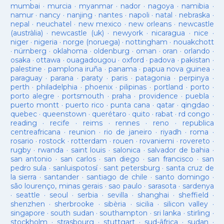
mumbai
·
murcia
·
myanmar
·
nador
·
nagoya
·
namibia
·
namur
·
nancy
·
nanjing
·
nantes
·
napoli
·
natal
·
nebraska
·
nepal
·
neuchatel
·
new mexico
·
new orleans
·
newcastle
(austràlia)
·
newcastle (uk)
·
newyork
·
nicaragua
·
nice
·
niger
·
nigeria
·
norge (noruega)
·
nottingham
·
nouakchott
·
nürnberg
·
oklahoma
·
oldenburg
·
oman
·
oran
·
orlando
·
osaka
·
ottawa
·
ouagadougou
·
oxford
·
padova
·
pakistan
·
palestine
·
pamplona iruña
·
panama
·
papua nova guinea
·
paraguay
·
parana
·
paraty
·
paris
·
patagonia
·
perpinya
·
perth
·
philadelphia
·
phoenix
·
pilipinas
·
portland
·
porto
·
porto alegre
·
portsmouth
·
praha
·
providence
·
puebla
·
puerto montt
·
puerto rico
·
punta cana
·
qatar
·
qingdao
·
quebec
·
queenstown
·
querétaro
·
quito
·
rabat
·
rd congo
·
reading
·
recife
·
reims
·
rennes
·
reno
·
republica
centreafricana
·
reunion
·
rio de janeiro
·
riyadh
·
roma
·
rosario
·
rostock
·
rotterdam
·
rouen
·
rovaniemi
·
rovereto
·
rugby
·
rwanda
·
saint louis
·
salonica
·
salvador de bahia
·
san antonio
·
san carlos
·
san diego
·
san francisco
·
san
pedro sula
·
sanluispotosí
·
sant petersburg
·
santa cruz de
la sierra
·
santander
·
santiago de chile
·
santo domingo
·
são lourenço, minas gerais
·
sao paulo
·
sarasota
·
sardenya
·
seattle
·
seoul
·
serbia
·
sevilla
·
shanghai
·
sheffield
·
shenzhen
·
sherbrooke
·
sibèria
·
sicilia
·
silicon valley
·
singapore
·
south sudan
·
southampton
·
sri lanka
·
stirling
·
stockholm
·
strasbourg
·
stuttgart
·
sud-âfrica
·
sudan
·