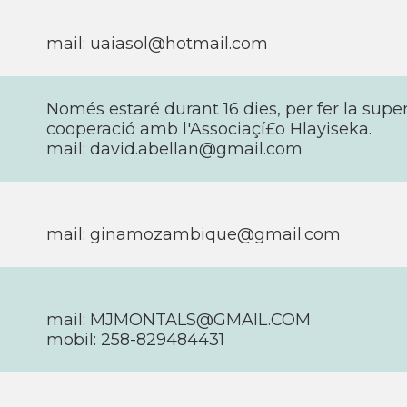
mail: uaiasol@hotmail.com
Només estaré durant 16 dies, per fer la supe
cooperació amb l'Associaçí£o Hlayiseka.
mail: david.abellan@gmail.com
mail: ginamozambique@gmail.com
mail: MJMONTALS@GMAIL.COM
mobil: 258-829484431