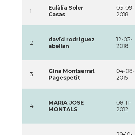
Eulàlia Soler
03-09-
1
Casas
2018
david rodriguez
12-03-
2
abellan
2018
Gina Montserrat
04-08-
3
Pagespetit
2015
MARIA JOSE
08-11-
4
MONTALS
2012
29-10-