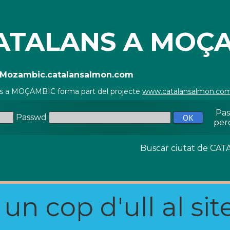
ATALANS A MOÇ
//Mozambic.catalansalmon.com
ns a MOÇAMBIC forma part del projecte
www.catalansalmon.co
Pa
Passwd
per
Buscar ciutat de C
n cop d'ull al site