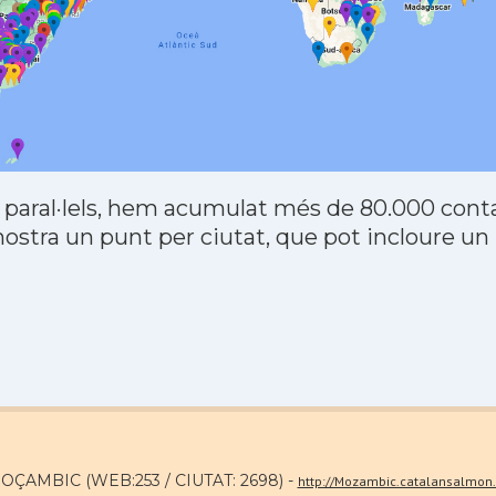
 paral·lels, hem acumulat més de 80.000 contac
stra un punt per ciutat, que pot incloure un
MOÇAMBIC (WEB:253 / CIUTAT: 2698) -
http://Mozambic.catalansalmon