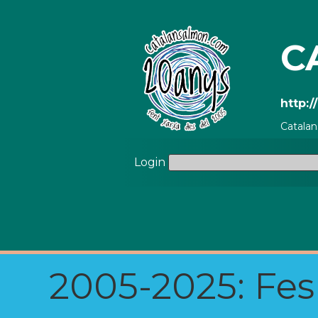
C
http:
Catala
Login
2005-2025: Fes u