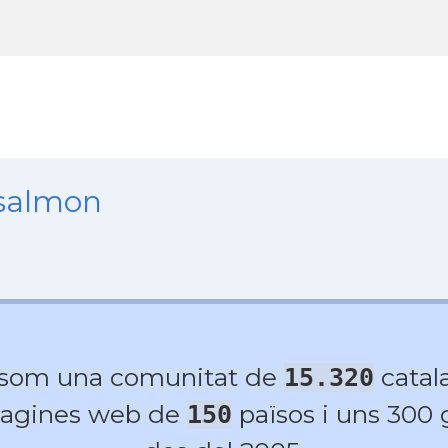
nsalmon
 som una comunitat de
catala
15.320
agines web de
països i uns 300
150