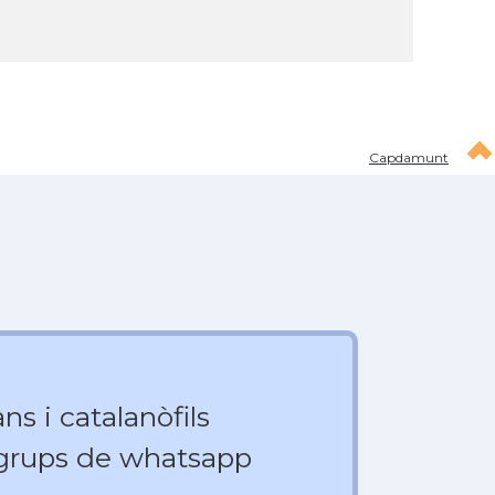
Capdamunt
ns i catalanòfils
 grups de whatsapp