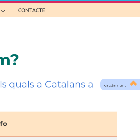
CONTACTE
om?
s quals a Catalans a
capdamunt
fo