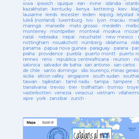
iowa
·
ipswich
·
iquique
·
iran
·
irvine
·
islàndia
·
istanb
kazakhstan
·
kentucky
·
kenya
·
kettering
·
kiev
·
kla
lausanne
·
leeds
·
leicester
·
leiden
·
leipzig
·
lelystad
·
luleå (norrland)
·
luxemburg
·
lviv
·
lyon
·
macau
·
mad
maringá
·
marseille
·
mato grosso
·
medellín
·
melb
monterrey
·
montpellier
·
montreal
·
moskva
·
mozam
natal
·
nebraska
·
nepal
·
neuchatel
·
new mexico
·
nottingham
·
nouakchott
·
nürnberg
·
oklahoma
·
old
panama
·
papua nova guinea
·
paraguay
·
parana
·
par
praha
·
providence
·
puebla
·
puerto montt
·
puerto ri
rennes
·
reno
·
republica centreafricana
·
reunion
·
ri
salonica
·
salvador de bahia
·
san antonio
·
san carlos
·
de chile
·
santo domingo
·
são lourenço, minas gerais
sicilia
·
silicon valley
·
singapore
·
south sudan
·
south
taiwan
·
tajikistan
·
tamil nadu
·
tampa
·
tampere
·
transilvania
·
treviso
·
trier
·
trollhattan
·
tromso
·
troye
vasterbotten
·
venezia
·
veracruz
·
vietnam
·
villaherm
xipre
·
york
·
zanzibar
·
zurich
·