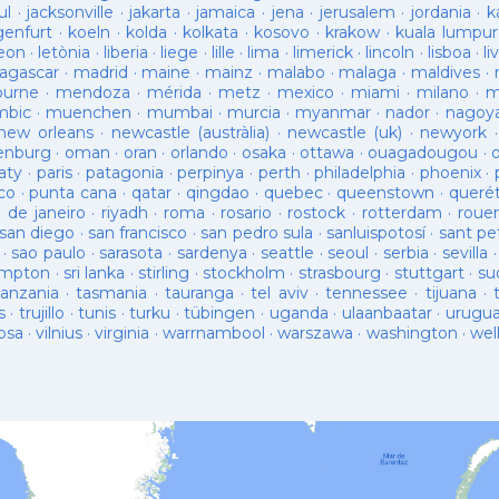
ul
·
jacksonville
·
jakarta
·
jamaica
·
jena
·
jerusalem
·
jordania
·
k
genfurt
·
koeln
·
kolda
·
kolkata
·
kosovo
·
krakow
·
kuala lumpur
leon
·
letònia
·
liberia
·
liege
·
lille
·
lima
·
limerick
·
lincoln
·
lisboa
·
li
agascar
·
madrid
·
maine
·
mainz
·
malabo
·
malaga
·
maldives
·
ourne
·
mendoza
·
mérida
·
metz
·
mexico
·
miami
·
milano
·
m
bic
·
muenchen
·
mumbai
·
murcia
·
myanmar
·
nador
·
nagoy
new orleans
·
newcastle (austràlia)
·
newcastle (uk)
·
newyork
enburg
·
oman
·
oran
·
orlando
·
osaka
·
ottawa
·
ouagadougou
·
aty
·
paris
·
patagonia
·
perpinya
·
perth
·
philadelphia
·
phoenix
·
co
·
punta cana
·
qatar
·
qingdao
·
quebec
·
queenstown
·
queré
o de janeiro
·
riyadh
·
roma
·
rosario
·
rostock
·
rotterdam
·
roue
san diego
·
san francisco
·
san pedro sula
·
sanluispotosí
·
sant pe
·
sao paulo
·
sarasota
·
sardenya
·
seattle
·
seoul
·
serbia
·
sevilla
ampton
·
sri lanka
·
stirling
·
stockholm
·
strasbourg
·
stuttgart
·
su
tanzania
·
tasmania
·
tauranga
·
tel aviv
·
tennessee
·
tijuana
·
s
·
trujillo
·
tunis
·
turku
·
tübingen
·
uganda
·
ulaanbaatar
·
urugu
osa
·
vilnius
·
virginia
·
warrnambool
·
warszawa
·
washington
·
wel