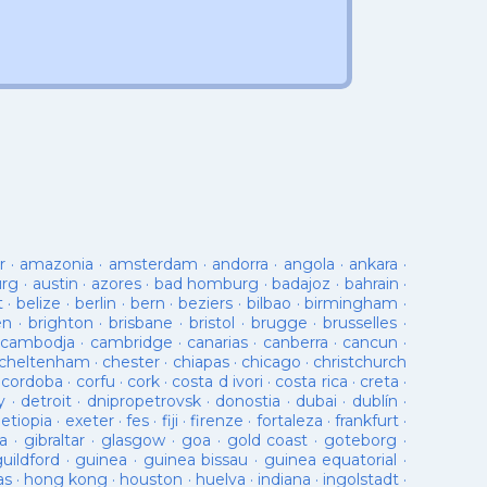
r
·
amazonia
·
amsterdam
·
andorra
·
angola
·
ankara
·
urg
·
austin
·
azores
·
bad homburg
·
badajoz
·
bahrain
·
t
·
belize
·
berlin
·
bern
·
beziers
·
bilbao
·
birmingham
·
en
·
brighton
·
brisbane
·
bristol
·
brugge
·
brusselles
·
cambodja
·
cambridge
·
canarias
·
canberra
·
cancun
·
cheltenham
·
chester
·
chiapas
·
chicago
·
christchurch
·
cordoba
·
corfu
·
cork
·
costa d ivori
·
costa rica
·
creta
·
y
·
detroit
·
dnipropetrovsk
·
donostia
·
dubai
·
dublín
·
·
etiopia
·
exeter
·
fes
·
fiji
·
firenze
·
fortaleza
·
frankfurt
·
a
·
gibraltar
·
glasgow
·
goa
·
gold coast
·
goteborg
·
guildford
·
guinea
·
guinea bissau
·
guinea equatorial
·
as
·
hong kong
·
houston
·
huelva
·
indiana
·
ingolstadt
·