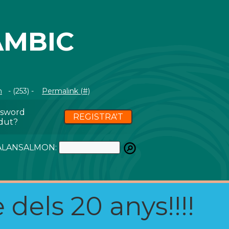
AMBIC
m
- (253) -
Permalink (#)
ssword
REGISTRA'T
dut?
ATALANSALMON:
 dels 20 anys!!!!