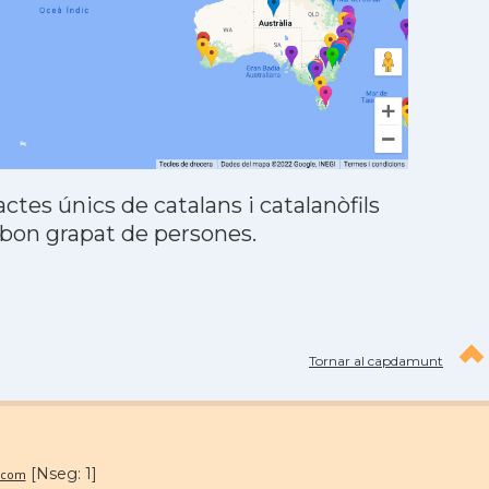
tes únics de catalans i catalanòfils
 bon grapat de persones.
Tornar al capdamunt
[Nseg: 1]
.com