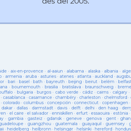
des del 2005.
aide
·
aix-en-provence
·
al-aaiun
·
alabama
·
alaska
·
albania
·
alge
o
·
armenia
·
aruba
·
asturies
·
atenes
·
atlanta
·
auckland
·
augsb
or
·
bari
·
basel
·
bath
·
bayreuth
·
beijing
·
beirut
·
belém
·
belfas
ana
·
bournemouth
·
brasilia
·
bratislava
·
braunschweig
·
brem
buffalo
·
bulgaria
·
burgos
·
cabo verde
·
cádiz
·
cairns
·
calgary
·
·
casablanca
·
casamance
·
chambéry
·
charleston
·
chelmsford
·
·
colorado
·
columbus
·
concepción
·
connecticut
·
copenhagen
·
dakar
·
dallas
·
darmstadt
·
davis
·
delft
·
delhi
·
den haag
·
derr
ven
·
el caire
·
el salvador
·
enniskillen
·
erfurt
·
essaouira
·
estònia
ay
·
gambia
·
gasteiz
·
gdansk
·
geneve
·
genova
·
gent
·
ghan
guadeloupe
·
guangzhou
·
guatemala
·
guayaquil
·
guernsey
·
ii
·
heidelberg
·
heilbronn
·
helsingør
·
helsinki
·
hereford
·
hondur