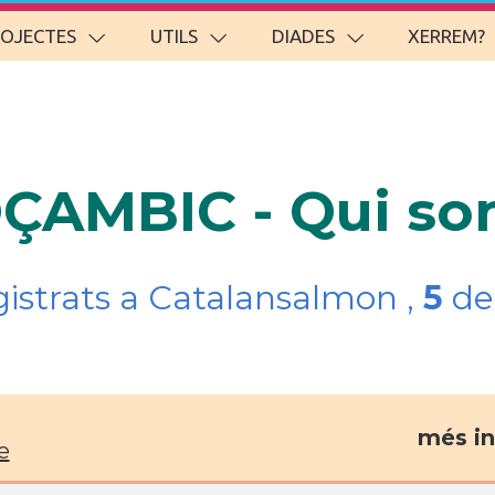
ROJECTES
UTILS
DIADES
XERREM?
OÇAMBIC - Qui s
gistrats a Catalansalmon ,
5
del
més in
e