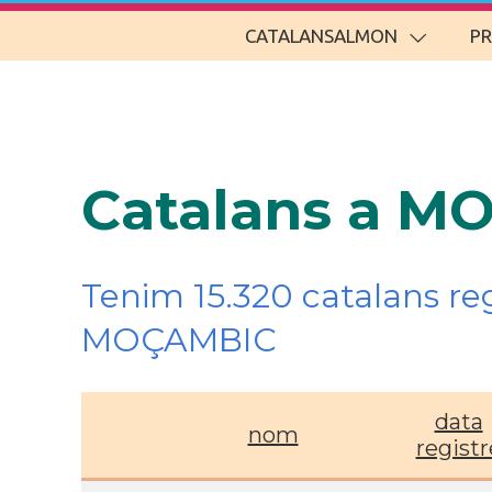
CATALANSALMON
P
Catalans a M
Tenim 15.320 catalans re
MOÇAMBIC
data
nom
registr