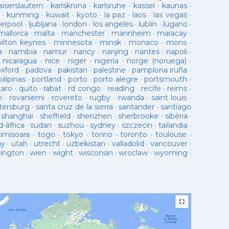
aiserslautern
·
karlskrona
·
karlsruhe
·
kassel
·
kaunas
·
·
kunming
·
kuwait
·
kyoto
·
la paz
·
laos
·
las vegas
·
verpool
·
ljubljana
·
london
·
los angeles
·
lublin
·
lugano
·
mallorca
·
malta
·
manchester
·
mannheim
·
maracay
·
ilton keynes
·
minnesota
·
minsk
·
monaco
·
mons
·
a
·
namibia
·
namur
·
nancy
·
nanjing
·
nantes
·
napoli
·
·
nicaragua
·
nice
·
niger
·
nigeria
·
norge (noruega)
·
oxford
·
padova
·
pakistan
·
palestine
·
pamplona iruña
·
pilipinas
·
portland
·
porto
·
porto alegre
·
portsmouth
·
taro
·
quito
·
rabat
·
rd congo
·
reading
·
recife
·
reims
·
n
·
rovaniemi
·
rovereto
·
rugby
·
rwanda
·
saint louis
·
tersburg
·
santa cruz de la sierra
·
santander
·
santiago
·
shanghai
·
sheffield
·
shenzhen
·
sherbrooke
·
sibèria
·
d-âfrica
·
sudan
·
suzhou
·
sydney
·
szczecin
·
tailandia
·
timisoara
·
togo
·
tokyo
·
torino
·
toronto
·
toulouse
·
ay
·
utah
·
utrecht
·
uzbekistan
·
valladolid
·
vancouver
·
lington
·
wien
·
wight
·
wisconsin
·
wroclaw
·
wyoming
·