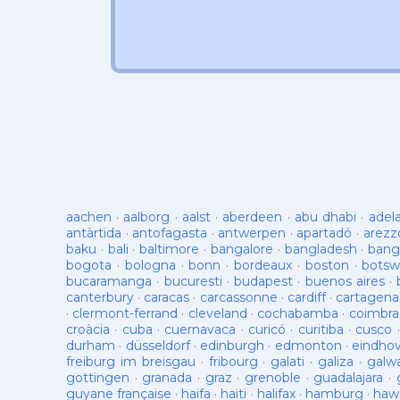
aachen
·
aalborg
·
aalst
·
aberdeen
·
abu dhabi
·
adel
antàrtida
·
antofagasta
·
antwerpen
·
apartadó
·
arezz
baku
·
bali
·
baltimore
·
bangalore
·
bangladesh
·
bang
bogota
·
bologna
·
bonn
·
bordeaux
·
boston
·
botsw
bucaramanga
·
bucuresti
·
budapest
·
buenos aires
·
canterbury
·
caracas
·
carcassonne
·
cardiff
·
cartagena
·
clermont-ferrand
·
cleveland
·
cochabamba
·
coimbra
croàcia
·
cuba
·
cuernavaca
·
curicó
·
curitiba
·
cusco
durham
·
düsseldorf
·
edinburgh
·
edmonton
·
eindho
freiburg im breisgau
·
fribourg
·
galati
·
galiza
·
galw
gottingen
·
granada
·
graz
·
grenoble
·
guadalajara
·
guyane française
·
haifa
·
haiti
·
halifax
·
hamburg
·
hawa