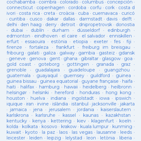
cochabamba
·
coimbra
·
colorado
·
columbus
·
concepción
·
connecticut
·
copenhagen
·
cordoba
·
corfu
·
cork
·
costa d
ivori
·
costa rica
·
creta
·
croàcia
·
cuba
·
cuernavaca
·
curicó
·
curitiba
·
cusco
·
dakar
·
dallas
·
darmstadt
·
davis
·
delft
·
delhi
·
den haag
·
derry
·
detroit
·
dnipropetrovsk
·
donostia
·
dubai
·
dublín
·
durham
·
düsseldorf
·
edinburgh
·
edmonton
·
eindhoven
·
el caire
·
el salvador
·
enniskillen
·
erfurt
·
essaouira
·
estònia
·
etiopia
·
exeter
·
fes
·
fiji
·
firenze
·
fortaleza
·
frankfurt
·
freiburg im breisgau
·
fribourg
·
galati
·
galiza
·
galway
·
gambia
·
gasteiz
·
gdansk
·
geneve
·
genova
·
gent
·
ghana
·
gibraltar
·
glasgow
·
goa
·
gold coast
·
goteborg
·
gottingen
·
granada
·
graz
·
grenoble
·
guadalajara
·
guadeloupe
·
guangzhou
·
guatemala
·
guayaquil
·
guernsey
·
guildford
·
guinea
·
guinea bissau
·
guinea equatorial
·
guyane française
·
haifa
·
haiti
·
halifax
·
hamburg
·
hawaii
·
heidelberg
·
heilbronn
·
helsingør
·
helsinki
·
hereford
·
honduras
·
hong kong
·
houston
·
huelva
·
indiana
·
ingolstadt
·
iowa
·
ipswich
·
iquique
·
iran
·
irvine
·
islàndia
·
istanbul
·
jacksonville
·
jakarta
·
jamaica
·
jena
·
jerusalem
·
jordania
·
kaiserslautern
·
karlskrona
·
karlsruhe
·
kassel
·
kaunas
·
kazakhstan
·
kentucky
·
kenya
·
kettering
·
kiev
·
klagenfurt
·
koeln
·
kolda
·
kolkata
·
kosovo
·
krakow
·
kuala lumpur
·
kunming
·
kuwait
·
kyoto
·
la paz
·
laos
·
las vegas
·
lausanne
·
leeds
·
leicester
·
leiden
·
leipzig
·
lelystad
·
leon
·
letònia
·
liberia
·