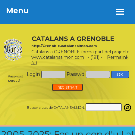
Menu
Menu
CATALANS A GRENOBLE
http://Grenoble.catalansalmon.com
Catalans a GRENOBLE forma part del projecte
www.catalansalmon.com
- (191) -
Permalink
(#)
Login
Passwd
Password
perdut?
REGISTRA'T
Buscar ciutat de CATALANSALMON:
2005-2025: Fes un cop d'ull al