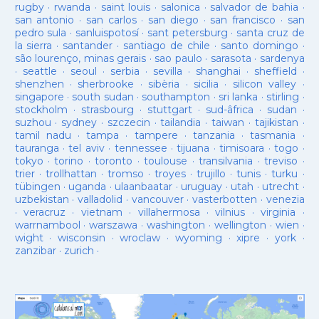
rugby
·
rwanda
·
saint louis
·
salonica
·
salvador de bahia
·
san antonio
·
san carlos
·
san diego
·
san francisco
·
san
pedro sula
·
sanluispotosí
·
sant petersburg
·
santa cruz de
la sierra
·
santander
·
santiago de chile
·
santo domingo
·
são lourenço, minas gerais
·
sao paulo
·
sarasota
·
sardenya
·
seattle
·
seoul
·
serbia
·
sevilla
·
shanghai
·
sheffield
·
shenzhen
·
sherbrooke
·
sibèria
·
sicilia
·
silicon valley
·
singapore
·
south sudan
·
southampton
·
sri lanka
·
stirling
·
stockholm
·
strasbourg
·
stuttgart
·
sud-âfrica
·
sudan
·
suzhou
·
sydney
·
szczecin
·
tailandia
·
taiwan
·
tajikistan
·
tamil nadu
·
tampa
·
tampere
·
tanzania
·
tasmania
·
tauranga
·
tel aviv
·
tennessee
·
tijuana
·
timisoara
·
togo
·
tokyo
·
torino
·
toronto
·
toulouse
·
transilvania
·
treviso
·
trier
·
trollhattan
·
tromso
·
troyes
·
trujillo
·
tunis
·
turku
·
tübingen
·
uganda
·
ulaanbaatar
·
uruguay
·
utah
·
utrecht
·
uzbekistan
·
valladolid
·
vancouver
·
vasterbotten
·
venezia
·
veracruz
·
vietnam
·
villahermosa
·
vilnius
·
virginia
·
warrnambool
·
warszawa
·
washington
·
wellington
·
wien
·
wight
·
wisconsin
·
wroclaw
·
wyoming
·
xipre
·
york
·
zanzibar
·
zurich
·