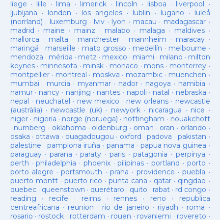
liege
·
lille
·
lima
·
limerick
·
lincoln
·
lisboa
·
liverpool
·
ljubljana
·
london
·
los angeles
·
lublin
·
lugano
·
luleå
(norrland)
·
luxemburg
·
lviv
·
lyon
·
macau
·
madagascar
·
madrid
·
maine
·
mainz
·
malabo
·
malaga
·
maldives
·
mallorca
·
malta
·
manchester
·
mannheim
·
maracay
·
maringá
·
marseille
·
mato grosso
·
medellín
·
melbourne
·
mendoza
·
mérida
·
metz
·
mexico
·
miami
·
milano
·
milton
keynes
·
minnesota
·
minsk
·
monaco
·
mons
·
monterrey
·
montpellier
·
montreal
·
moskva
·
mozambic
·
muenchen
·
mumbai
·
murcia
·
myanmar
·
nador
·
nagoya
·
namibia
·
namur
·
nancy
·
nanjing
·
nantes
·
napoli
·
natal
·
nebraska
·
nepal
·
neuchatel
·
new mexico
·
new orleans
·
newcastle
(austràlia)
·
newcastle (uk)
·
newyork
·
nicaragua
·
nice
·
niger
·
nigeria
·
norge (noruega)
·
nottingham
·
nouakchott
·
nürnberg
·
oklahoma
·
oldenburg
·
oman
·
oran
·
orlando
·
osaka
·
ottawa
·
ouagadougou
·
oxford
·
padova
·
pakistan
·
palestine
·
pamplona iruña
·
panama
·
papua nova guinea
·
paraguay
·
parana
·
paraty
·
paris
·
patagonia
·
perpinya
·
perth
·
philadelphia
·
phoenix
·
pilipinas
·
portland
·
porto
·
porto alegre
·
portsmouth
·
praha
·
providence
·
puebla
·
puerto montt
·
puerto rico
·
punta cana
·
qatar
·
qingdao
·
quebec
·
queenstown
·
querétaro
·
quito
·
rabat
·
rd congo
·
reading
·
recife
·
reims
·
rennes
·
reno
·
republica
centreafricana
·
reunion
·
rio de janeiro
·
riyadh
·
roma
·
rosario
·
rostock
·
rotterdam
·
rouen
·
rovaniemi
·
rovereto
·