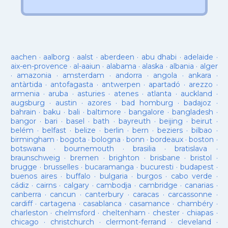
aachen
·
aalborg
·
aalst
·
aberdeen
·
abu dhabi
·
adelaide
·
aix-en-provence
·
al-aaiun
·
alabama
·
alaska
·
albania
·
alger
·
amazonia
·
amsterdam
·
andorra
·
angola
·
ankara
·
antàrtida
·
antofagasta
·
antwerpen
·
apartadó
·
arezzo
·
armenia
·
aruba
·
asturies
·
atenes
·
atlanta
·
auckland
·
augsburg
·
austin
·
azores
·
bad homburg
·
badajoz
·
bahrain
·
baku
·
bali
·
baltimore
·
bangalore
·
bangladesh
·
bangor
·
bari
·
basel
·
bath
·
bayreuth
·
beijing
·
beirut
·
belém
·
belfast
·
belize
·
berlin
·
bern
·
beziers
·
bilbao
·
birmingham
·
bogota
·
bologna
·
bonn
·
bordeaux
·
boston
·
botswana
·
bournemouth
·
brasilia
·
bratislava
·
braunschweig
·
bremen
·
brighton
·
brisbane
·
bristol
·
brugge
·
brusselles
·
bucaramanga
·
bucuresti
·
budapest
·
buenos aires
·
buffalo
·
bulgaria
·
burgos
·
cabo verde
·
cádiz
·
cairns
·
calgary
·
cambodja
·
cambridge
·
canarias
·
canberra
·
cancun
·
canterbury
·
caracas
·
carcassonne
·
cardiff
·
cartagena
·
casablanca
·
casamance
·
chambéry
·
charleston
·
chelmsford
·
cheltenham
·
chester
·
chiapas
·
chicago
·
christchurch
·
clermont-ferrand
·
cleveland
·