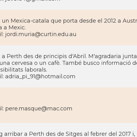
 un Mexica-catala que porta desde el 2012 a Austra
a a Mexic.
l: jordi.muria@curtin.edu.au
 a Perth des de principis d'Abril. M'agradaria jun
 una cervesa o un cafè. També busco informació de
sibilitats laborals.
l: adria_pi_91@hotmail.com
il: pere.masque@mac.com
g arribar a Perth des de Sitges al febrer del 2017