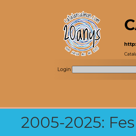
C
http
Catal
Login
2005-2025: Fes u