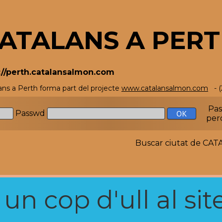
ATALANS A PER
://perth.catalansalmon.com
ans a Perth forma part del projecte
www.catalansalmon.com
- (
Pa
Passwd
per
Buscar ciutat de C
n cop d'ull al site