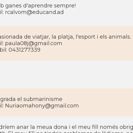
 ganes d'aprendre sempre!
l: rcalvom@educand.ad
sionada de viatjar, la platja, l'esport i els animals.
l: paula08j@gmail.com
il: 0431277339
grada el submarinisme
il: Nuriaomahony@gmail.com
dríem anar la meua dona i el meu fill només obrigu