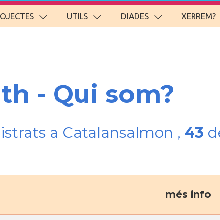
ROJECTES
UTILS
DIADES
XERREM?
rth - Qui som?
gistrats a Catalansalmon ,
43
de
més info