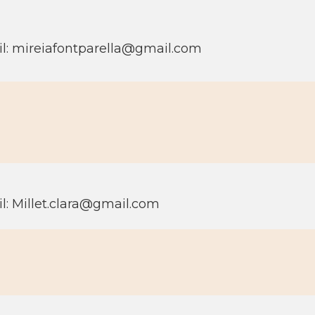
l: mireiafontparella@gmail.com
l: Millet.clara@gmail.com