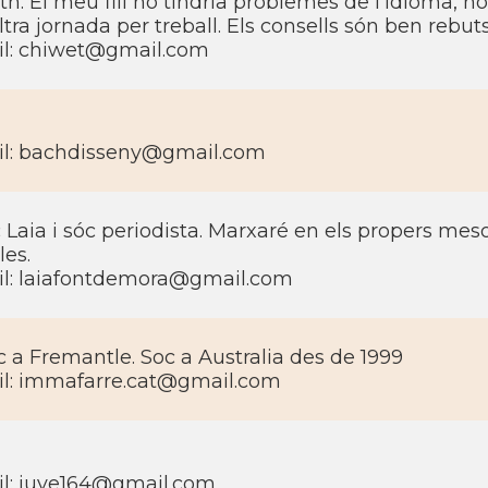
th. El meu fill no tindria problemes de l'idioma, no
'altra jornada per treball. Els consells són ben rebuts!
l: chiwet@gmail.com
l: bachdisseny@gmail.com
 Laia i sóc periodista. Marxaré en els propers mes
les.
l: laiafontdemora@gmail.com
c a Fremantle. Soc a Australia des de 1999
l: immafarre.cat@gmail.com
l: juve164@gmail.com