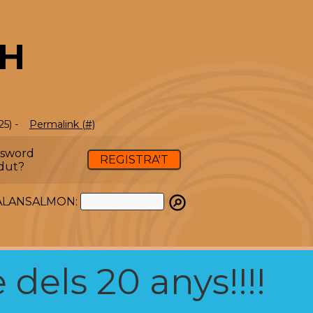
TH
25) -
Permalink (#)
ssword
REGISTRA'T
dut?
ATALANSALMON:
 dels 20 anys!!!!