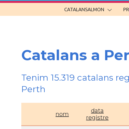
CATALANSALMON
P
Catalans a Pe
Tenim 15.319 catalans re
Perth
data
nom
registre