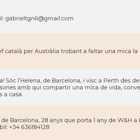
l: gabrieltgn6@gmail.com
f català per Austràlia trobant a faltar una mica la 
a! Sóc l’Helena, de Barcelona, i visc a Perth des 
sones amb qui compartir una mica de vida, conver
 a casa.
 de Barcelona, 28 anys que porta 1 any de W&H a 
il: +34 636184128