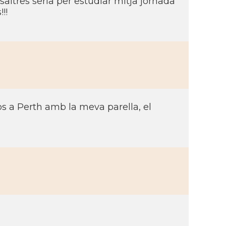
saltres seria per estudiar mitja jornada
!!
os a Perth amb la meva parella, el