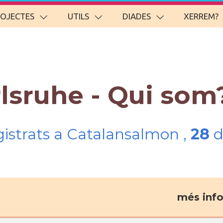
ROJECTES
UTILS
DIADES
XERREM?
rlsruhe - Qui som
gistrats a Catalansalmon ,
28
d
més inf