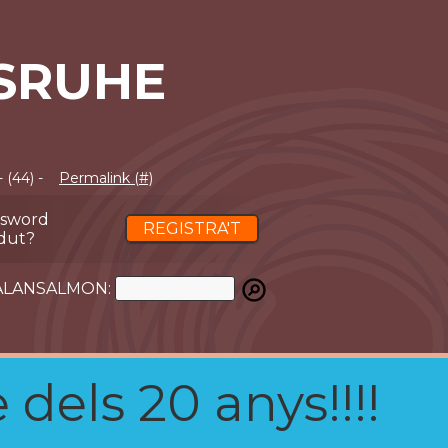
SRUHE
 (44) -
Permalink (#)
ssword
REGISTRA'T
dut?
ATALANSALMON:
 dels 20 anys!!!!