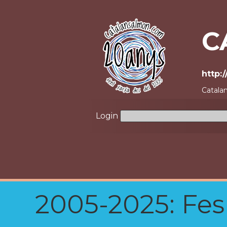
C
http:
Catalan
Login
2005-2025: Fes u