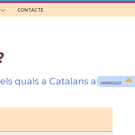
CONTACTE
?
els quals a Catalans a
capdamunt
o