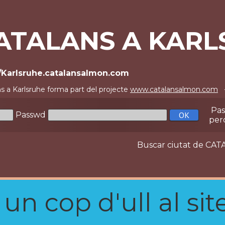
ATALANS A KARL
//Karlsruhe.catalansalmon.com
s a Karlsruhe forma part del projecte
www.catalansalmon.com
-
Pa
Passwd
per
Buscar ciutat de C
n cop d'ull al site