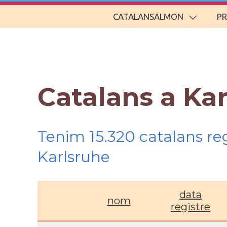
CATALANSALMON
P
Catalans a Ka
Tenim 15.320 catalans re
Karlsruhe
data
nom
registre