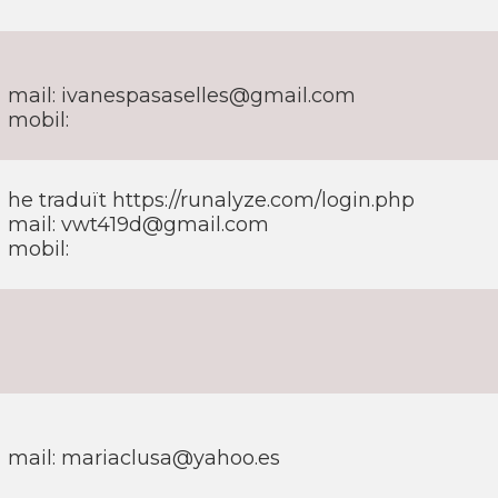
mail: ivanespasaselles@gmail.com
mobil:
he traduït https://runalyze.com/login.php
mail: vwt419d@gmail.com
mobil:
mail: mariaclusa@yahoo.es