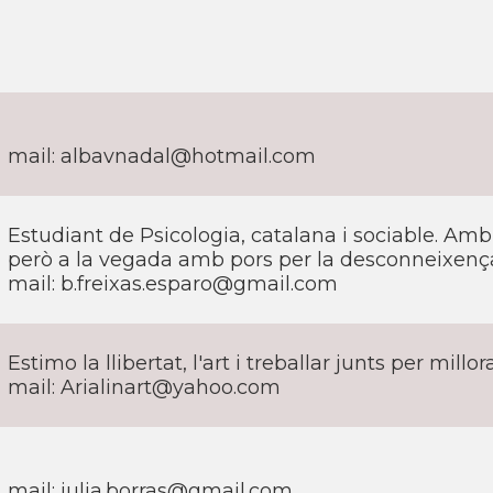
mail: albavnadal@hotmail.com
Estudiant de Psicologia, catalana i sociable. Am
però a la vegada amb pors per la desconneixenç
mail: b.freixas.esparo@gmail.com
Estimo la llibertat, l'art i treballar junts per millo
mail: Arialinart@yahoo.com
mail: julia.borras@gmail.com