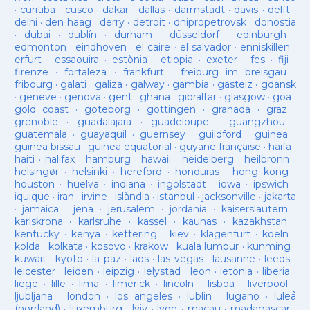
·
curitiba
·
cusco
·
dakar
·
dallas
·
darmstadt
·
davis
·
delft
·
delhi
·
den haag
·
derry
·
detroit
·
dnipropetrovsk
·
donostia
·
dubai
·
dublín
·
durham
·
düsseldorf
·
edinburgh
·
edmonton
·
eindhoven
·
el caire
·
el salvador
·
enniskillen
·
erfurt
·
essaouira
·
estònia
·
etiopia
·
exeter
·
fes
·
fiji
·
firenze
·
fortaleza
·
frankfurt
·
freiburg im breisgau
·
fribourg
·
galati
·
galiza
·
galway
·
gambia
·
gasteiz
·
gdansk
·
geneve
·
genova
·
gent
·
ghana
·
gibraltar
·
glasgow
·
goa
·
gold coast
·
goteborg
·
gottingen
·
granada
·
graz
·
grenoble
·
guadalajara
·
guadeloupe
·
guangzhou
·
guatemala
·
guayaquil
·
guernsey
·
guildford
·
guinea
·
guinea bissau
·
guinea equatorial
·
guyane française
·
haifa
·
haiti
·
halifax
·
hamburg
·
hawaii
·
heidelberg
·
heilbronn
·
helsingør
·
helsinki
·
hereford
·
honduras
·
hong kong
·
houston
·
huelva
·
indiana
·
ingolstadt
·
iowa
·
ipswich
·
iquique
·
iran
·
irvine
·
islàndia
·
istanbul
·
jacksonville
·
jakarta
·
jamaica
·
jena
·
jerusalem
·
jordania
·
kaiserslautern
·
karlskrona
·
karlsruhe
·
kassel
·
kaunas
·
kazakhstan
·
kentucky
·
kenya
·
kettering
·
kiev
·
klagenfurt
·
koeln
·
kolda
·
kolkata
·
kosovo
·
krakow
·
kuala lumpur
·
kunming
·
kuwait
·
kyoto
·
la paz
·
laos
·
las vegas
·
lausanne
·
leeds
·
leicester
·
leiden
·
leipzig
·
lelystad
·
leon
·
letònia
·
liberia
·
liege
·
lille
·
lima
·
limerick
·
lincoln
·
lisboa
·
liverpool
·
ljubljana
·
london
·
los angeles
·
lublin
·
lugano
·
luleå
(norrland)
·
luxemburg
·
lviv
·
lyon
·
macau
·
madagascar
·