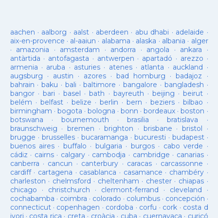
aachen
·
aalborg
·
aalst
·
aberdeen
·
abu dhabi
·
adelaide
·
aix-en-provence
·
al-aaiun
·
alabama
·
alaska
·
albania
·
alger
·
amazonia
·
amsterdam
·
andorra
·
angola
·
ankara
·
antàrtida
·
antofagasta
·
antwerpen
·
apartadó
·
arezzo
·
armenia
·
aruba
·
asturies
·
atenes
·
atlanta
·
auckland
·
augsburg
·
austin
·
azores
·
bad homburg
·
badajoz
·
bahrain
·
baku
·
bali
·
baltimore
·
bangalore
·
bangladesh
·
bangor
·
bari
·
basel
·
bath
·
bayreuth
·
beijing
·
beirut
·
belém
·
belfast
·
belize
·
berlin
·
bern
·
beziers
·
bilbao
·
birmingham
·
bogota
·
bologna
·
bonn
·
bordeaux
·
boston
·
botswana
·
bournemouth
·
brasilia
·
bratislava
·
braunschweig
·
bremen
·
brighton
·
brisbane
·
bristol
·
brugge
·
brusselles
·
bucaramanga
·
bucuresti
·
budapest
·
buenos aires
·
buffalo
·
bulgaria
·
burgos
·
cabo verde
·
cádiz
·
cairns
·
calgary
·
cambodja
·
cambridge
·
canarias
·
canberra
·
cancun
·
canterbury
·
caracas
·
carcassonne
·
cardiff
·
cartagena
·
casablanca
·
casamance
·
chambéry
·
charleston
·
chelmsford
·
cheltenham
·
chester
·
chiapas
·
chicago
·
christchurch
·
clermont-ferrand
·
cleveland
·
cochabamba
·
coimbra
·
colorado
·
columbus
·
concepción
·
connecticut
·
copenhagen
·
cordoba
·
corfu
·
cork
·
costa d
ivori
·
costa rica
·
creta
·
croàcia
·
cuba
·
cuernavaca
·
curicó