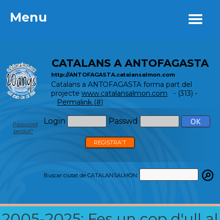
Menu
Menu
CATALANS A ANTOFAGASTA
http://ANTOFAGASTA.catalansalmon.com
Catalans a ANTOFAGASTA forma part del
projecte
www.catalansalmon.com
- (313) -
Permalink (#)
Login
Passwd
Password
perdut?
REGISTRA'T
Buscar ciutat de CATALANSALMON:
2005-2025: Fes un cop d'ull al