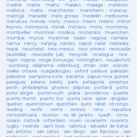
madrid
·
maine
·
mainz
·
malabo
·
malaga
·
maldives
·
mallorca
·
malta
·
manchester
·
mannheim
·
maracay
·
maringá
·
marseille
·
mato grosso
·
medellín
·
melbourne
·
mendoza
·
mérida
·
metz
·
mexico
·
miami
·
milano
·
milton
keynes
·
minnesota
·
minsk
·
monaco
·
mons
·
monterrey
·
montpellier
·
montreal
·
moskva
·
mozambic
·
muenchen
·
mumbai
·
murcia
·
myanmar
·
nador
·
nagoya
·
namibia
·
namur
·
nancy
·
nanjing
·
nantes
·
napoli
·
natal
·
nebraska
·
nepal
·
neuchatel
·
new mexico
·
new orleans
·
newcastle
(austràlia)
·
newcastle (uk)
·
newyork
·
nicaragua
·
nice
·
niger
·
nigeria
·
norge (noruega)
·
nottingham
·
nouakchott
·
nürnberg
·
oklahoma
·
oldenburg
·
oman
·
oran
·
orlando
·
osaka
·
ottawa
·
ouagadougou
·
oxford
·
padova
·
pakistan
·
palestine
·
pamplona iruña
·
panama
·
papua nova guinea
·
paraguay
·
parana
·
paraty
·
paris
·
patagonia
·
perpinya
·
perth
·
philadelphia
·
phoenix
·
pilipinas
·
portland
·
porto
·
porto alegre
·
portsmouth
·
praha
·
providence
·
puebla
·
puerto montt
·
puerto rico
·
punta cana
·
qatar
·
qingdao
·
quebec
·
queenstown
·
querétaro
·
quito
·
rabat
·
rd congo
·
reading
·
recife
·
reims
·
rennes
·
reno
·
republica
centreafricana
·
reunion
·
rio de janeiro
·
riyadh
·
roma
·
rosario
·
rostock
·
rotterdam
·
rouen
·
rovaniemi
·
rovereto
·
rugby
·
rwanda
·
saint louis
·
salonica
·
salvador de bahia
·
san antonio
·
san carlos
·
san diego
·
san francisco
·
san