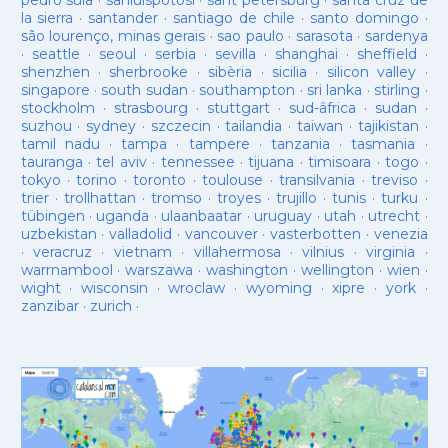
pedro sula
·
sanluispotosí
·
sant petersburg
·
santa cruz de
la sierra
·
santander
·
santiago de chile
·
santo domingo
·
são lourenço, minas gerais
·
sao paulo
·
sarasota
·
sardenya
·
seattle
·
seoul
·
serbia
·
sevilla
·
shanghai
·
sheffield
·
shenzhen
·
sherbrooke
·
sibèria
·
sicilia
·
silicon valley
·
singapore
·
south sudan
·
southampton
·
sri lanka
·
stirling
·
stockholm
·
strasbourg
·
stuttgart
·
sud-âfrica
·
sudan
·
suzhou
·
sydney
·
szczecin
·
tailandia
·
taiwan
·
tajikistan
·
tamil nadu
·
tampa
·
tampere
·
tanzania
·
tasmania
·
tauranga
·
tel aviv
·
tennessee
·
tijuana
·
timisoara
·
togo
·
tokyo
·
torino
·
toronto
·
toulouse
·
transilvania
·
treviso
·
trier
·
trollhattan
·
tromso
·
troyes
·
trujillo
·
tunis
·
turku
·
tübingen
·
uganda
·
ulaanbaatar
·
uruguay
·
utah
·
utrecht
·
uzbekistan
·
valladolid
·
vancouver
·
vasterbotten
·
venezia
·
veracruz
·
vietnam
·
villahermosa
·
vilnius
·
virginia
·
warrnambool
·
warszawa
·
washington
·
wellington
·
wien
·
wight
·
wisconsin
·
wroclaw
·
wyoming
·
xipre
·
york
·
zanzibar
·
zurich
·